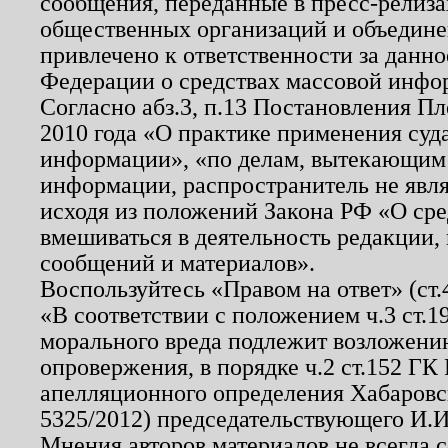
сообщения, переданные в пресс-релиза
общественных организаций и объединен
привлечено к ответственности за данн
Федерации о средствах массовой инфо
Согласно абз.3, п.13 Постановления П
2010 года «О практике применения суд
информации», «по делам, вытекающим
информации, распространитель не явл
исходя из положений Закона РФ «О ср
вмешиваться в деятельность редакции, 
сообщений и материалов».
Воспользуйтесь «Правом на ответ» (ст
«В соответствии с положением ч.3 ст.
морального вреда подлежит возложению
опровержения, в порядке ч.2 ст.152 ГК 
апелляционного определения Хабаровско
5325/2012) председательствующего И.И
Мнения авторов материалов не всегда 