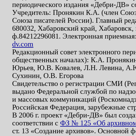
периодического издания «Дебри-ДВ» с
Учредитель: Пронякин К.А. (член Союз
Союза писателей России). Главный ред
680032, Хабаровский край, Хабаровск, п
ф.84212296081. Электронная приемная
dv.com
Редакционный совет электронного пер
общественных началах): К.А. Проняки
Юрьев, Ю.В. Ковалев, Л.Н. Левина, А.
Сухинин, О.В. Егорова
Свидетельство о регистрации СМИ (Р
выдано Федеральной службой по надзо
и массовых коммуникаций (Роскомнадзо
Российская Федерация, зарубежные ст
В 2006 г. проект «Дебри-ДВ» был созда
соответствии с
ФЗ № 125 «Об архивном
ст. 13 «Создание архивов». Основной ф