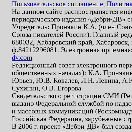
Пользовательское соглашение
,
Политик
На данном сайте распространяется ин
периодического издания «Дебри-ДВ» с
Учредитель: Пронякин К.А. (член Союз
Союза писателей России). Главный ред
680032, Хабаровский край, Хабаровск, п
ф.84212296081. Электронная приемная
dv.com
Редакционный совет электронного пер
общественных началах): К.А. Проняки
Юрьев, Ю.В. Ковалев, Л.Н. Левина, А.
Сухинин, О.В. Егорова
Свидетельство о регистрации СМИ (Р
выдано Федеральной службой по надзо
и массовых коммуникаций (Роскомнадзо
Российская Федерация, зарубежные ст
В 2006 г. проект «Дебри-ДВ» был созда