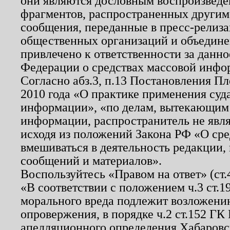
они являются дословным воспроизведе
фрагментов, распространенных другим
сообщения, переданные в пресс-релиза
общественных организаций и объединен
привлечено к ответственности за данн
Федерации о средствах массовой инфо
Согласно абз.3, п.13 Постановления П
2010 года «О практике применения суд
информации», «по делам, вытекающим
информации, распространитель не явл
исходя из положений Закона РФ «О ср
вмешиваться в деятельность редакции, 
сообщений и материалов».
Воспользуйтесь «Правом на ответ» (ст
«В соответствии с положением ч.3 ст.
морального вреда подлежит возложению
опровержения, в порядке ч.2 ст.152 ГК 
апелляционного определения Хабаровско