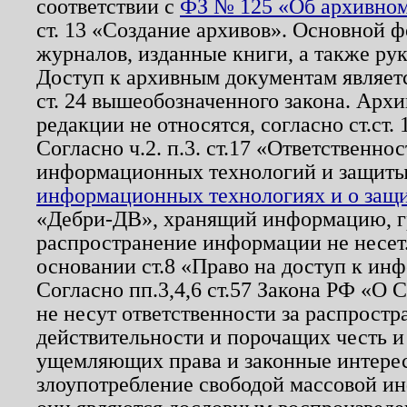
соответствии с
ФЗ № 125 «Об архивном
ст. 13 «Создание архивов». Основной ф
журналов, изданные книги, а также ру
Доступ к архивным документам являетс
ст. 24 вышеобозначенного закона. Арх
редакции не относятся, согласно ст.ст. 
Согласно ч.2. п.3. ст.17 «Ответственн
информационных технологий и защит
информационных технологиях и о защит
«Дебри-ДВ», хранящий информацию, гр
распространение информации не несет.
основании ст.8 «Право на доступ к ин
Согласно пп.3,4,6 ст.57 Закона РФ «О
не несут ответственности за распрост
действительности и порочащих честь и
ущемляющих права и законные интере
злоупотребление свободой массовой ин