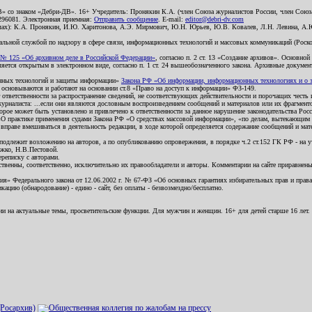
В» со знаком «Дебри-ДВ». 16+ Учредитель: Пронякин К.А. (член Союза журналистов России, член Союза
2296081. Электронная приемная:
Отправить сообщение
. E-mail:
editor@debri-dv.com
алах): К.А. Пронякин, И.Ю. Харитонова, А.Э. Мирмович, Ю.Н. Юрьев, Ю.В. Ковалев, Л.Н. Левина, А.
льной службой по надзору в сфере связи, информационных технологий и массовых коммуникаций (Роском
№ 125 «Об архивном деле в Российской Федерации»
, согласно п. 2 ст. 13 «Создание архивов». Основно
ется открытым в электронном виде, согласно п. 1 ст. 24 вышеобозначенного закона. Архивные документы 
ионных технологий и защиты информации»
Закона РФ «Об информации, информационных технологиях и о за
я основываются и работают на основании ст.8 «Право на доступ к информации» ФЗ-149.
 ответственности за распространение сведений, не соответствующих действительности и порочащих чест
урналиста: ...если они являются дословным воспроизведением сообщений и материалов или их фрагмент
орое может быть установлено и привлечено к ответственности за данное нарушение законодательства Рос
«О практике применения судами Закона РФ «О средствах массовой информации», «по делам, вытекающим 
вправе вмешиваться в деятельность редакции, в ходе которой определяется содержание сообщений и мат
одлежит возложению на авторов, а по опубликованию опровержения, в порядке ч.2 ст.152 ГК РФ - на уч
ожко, Н.В.Пестовой.
ереписку с авторами.
тственны, соответственно, исключительно их правообладатели и авторы. Комментарии на сайте приравне
я» Федерального закона от 12.06.2002 г. № 67-ФЗ «Об основных гарантиях избирательных прав и права н
ацию (обнародование) - едино - сайт, без оплаты - безвозмездно/бесплатно.
ии на актуальные темы, просветительские функции. Для мужчин и женщин. 16+ для детей старше 16 лет.