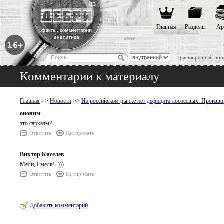
Главная
Разделы
Ар
расширенный пои
Комментарии к материалу
Главная
>>
Новости
>>
На российском рынке нет дефицита лососевых. Производ
ононим
это сарказм?
Ответить
Цитировать
Виктор Киселев
Мели, Емеля!..)))
Ответить
Цитировать
Добавить комментарий