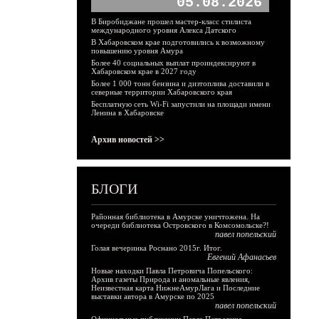
05.08.2026
В Биробиджане прошел мастер-класс стилиста
международного уровня Алекса Датского
В Хабаровском крае подготовились к возможному
повышению уровня Амура
Более 40 социальных выплат проиндексируют в
Хабаровском крае в 2027 году
Более 1 000 тонн бензина и дизтоплива доставили в
северные территории Хабаровского края
Бесплатную сеть Wi-Fi запустили на площади имени
Ленина в Хабаровске
Архив новостей >>
БЛОГИ
Районная библиотека в Амурске уничтожена. На
очереди библиотека Островского в Комсомольске?!
павел попельский
Голая вечеринка Роснано 2015г. Итог.
Евгений Афанасьев
Новые находки Павла Петровича Попельского:
Архив газеты Природа и аномальные явления,
Неизвестная карта НижнеАмурЛага и Последние
выставки автора в Амурске по 2025
павел попельский