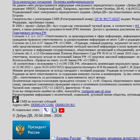
Пользовательское соглашение
,
Политика конфиденциальности
На данном сайте распространяется информация электронного периодического издания «Дебри-Д
редакции: 680032, Хабаровский край, Хабаровск, проспект 60-летия Октября, 88-46, т./ф.8421
Редакционный совет электронного периодического издания «Дебри-ДВ» (на общественных нач
Егорова
Свидетельство о регистрации СМИ (Регистрационный номер)
ЭЛ № ФС77-45537
выдано Федера
Федерация, зарубежные страны.
В 2006 г. проект «Дебри-ДВ» был создан как электронный частный архив, в соответствии с
ФЗ 
книги, а также рукописи по дальневосточной (РФ) тематике. Доступ к архивным документам явля
Гражданского кодекса РФ
.
Согласно ч.2. п.3. ст.17 «Ответственность за правонарушения в сфере информации, информац
гражданско-правовую ответственность за распространение информации не несет. Сайт и редакци
Согласно пп.3,4,6 ст.57 Закона РФ «О СМИ», «Редакция, главный редактор, журналист не несут
либо представляющих собой злоупотребление свободой массовой информации и (или) правами ж
в пресс-релизах и информация государственных, общественных организаций и объединений), кот
Согласно абз.3, п.13 Постановления Пленума Верховного Суда РФ №16 от 15 июня 2010 года 
ответчиком, поскольку исходя из положений Закона РФ «О средствах массовой информации» не 
Воспользуйтесь «Правом на ответ» (ст.46 Закона РФ «О СМИ»).
«В соответствии с положением ч.3 ст.196 ГПК РФ, обязанность компенсации морального вреда п
от 22.08.2012 г. (дело №33-5325/2012) председательствующего И.И.Куликовой, судей С.И.Дор
Мнения авторов материалов не всегда совпадают с позицией редакции. Редакция не вступает в п
Редакция не несет ответственность за содержание внешних ссылок и комментариев. За них отве
ДВ», ответственность за достоверность и наполняемость несут авторы.
Политические опросы/голосования проводятся согласно ч.2. ст.46 «Опросы общественного мнени
(лица), заказавшее (заказавших) проведение опроса и оплатившее (оплативших) указанную публик
Часовой пояс сервера UTC+11 (AEST), фактически +8 мск.
Если вы обнаружили ошибки на сайте, пожалуйста,
сообщите нам об этом
.
Распространение информации о политической, социальной, духовной жизни общества, публикац
СМИ не получает субсидий.
Адреса сайта:
DEBRI-DV.COM
,
DEBRI-DV.RU
.
В социальных сетях:
© Дебри-ДВ, 20.04.2006 - 2026