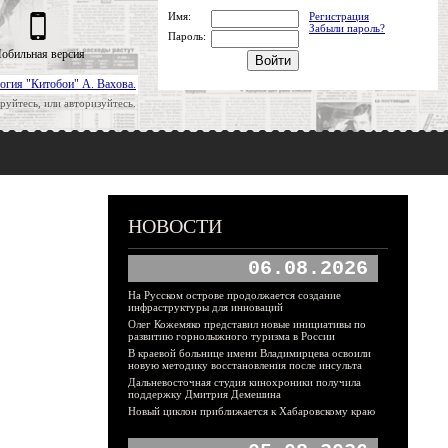
Имя:
Регистрация
Забыли пароль?
Пароль:
обильная версия
огия "Китобои" А. Вахова.
руйтесь, или авторизуйтесь.
НОВОСТИ
06.08.2026
На Русском острове продолжается создание
инфраструктуры для инноваций
Олег Кожемяко представил новые инициативы по
развитию горнолыжного туризма в России
В краевой больнице имени Владимирцева освоили
новую методику восстановления после инсульта
Дальневосточная студия кинохроники получила
поддержку Дмитрия Демешина
Новый циклон приближается к Хабаровскому краю