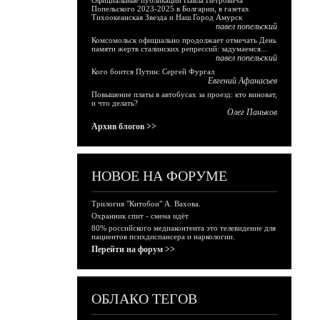
Официальные публикации Павла Петровича
Попельского 2023-2025 в Болгарии, в газетах
Тихоокеанская Звезда и Наш Город Амурск
павел попельский
Комсомольск официально продолжает отмечать День
памяти жертв сталинских репрессий: задумаемся...
павел попельский
Кого боится Путин: Сергей Фургал
Евгений Афанасьев
Повышение платы в автобусах за проезд: кто виноват,
и что делать?
Олег Паньков
Архив блогов >>
НОВОЕ НА ФОРУМЕ
Трилогия "Китобои" А. Вахова.
Охранник спит - смена идёт
80% российского медиаконтента это телевидение для
пациентов психдиспансера и наркологии.
Перейти на форум >>
ОБЛАКО ТЕГОВ