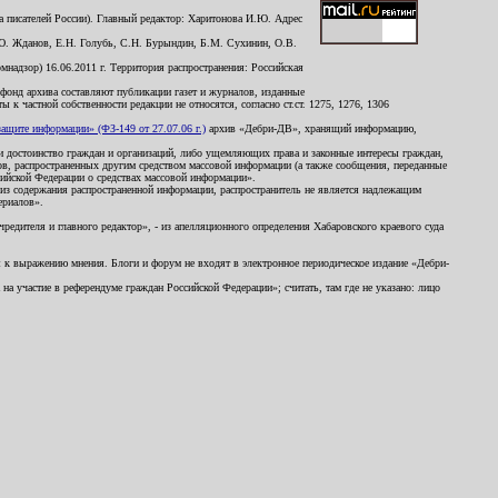
 писателей России). Главный редактор: Харитонова И.Ю. Адрес
Ю. Жданов, Е.Н. Голубь, С.Н. Бурындин, Б.М. Сухинин, О.В.
надзор) 16.06.2011 г. Территория распространения: Российская
й фонд архива составляют публикации газет и журналов, изданные
к частной собственности редакции не относятся, согласно ст.ст. 1275, 1276, 1306
щите информации» (ФЗ-149 от 27.07.06 г.)
архив «Дебри-ДВ», хранящий информацию,
ь и достоинство граждан и организаций, либо ущемляющих права и законные интересы граждан,
ов, распространенных другим средством массовой информации (а также сообщения, переданные
сийской Федерации о средствах массовой информации».
из содержания распространенной информации, распространитель не является надлежащим
ериалов».
редителя и главного редактор», - из апелляционного определения Хабаровского краевого суда
ны к выражению мнения. Блоги и форум не входят в электронное периодическое издание «Дебри-
а участие в референдуме граждан Российской Федерации»; считать, там где не указано: лицо