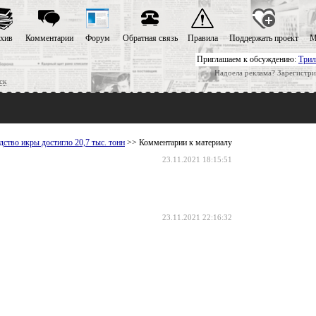
хив
Комментарии
Форум
Обратная связь
Правила
Поддержать проект
М
Приглашаем к обсуждению:
Трил
Надоела реклама? Зарегистри
ск
ство икры достигло 20,7 тыс. тонн
>> Комментарии к материалу
23.11.2021 18:15:51
23.11.2021 22:16:32