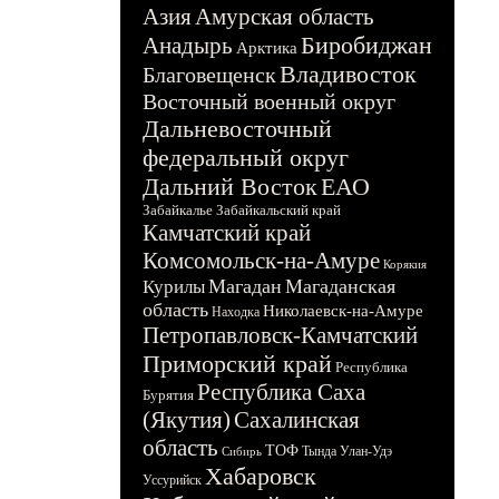
Азия
Амурская область
Биробиджан
Анадырь
Арктика
Владивосток
Благовещенск
Восточный военный округ
Дальневосточный
федеральный округ
Дальний Восток
ЕАО
Забайкалье
Забайкальский край
Камчатский край
Комсомольск-на-Амуре
Корякия
Магадан
Магаданская
Курилы
область
Николаевск-на-Амуре
Находка
Петропавловск-Камчатский
Приморский край
Республика
Республика Саха
Бурятия
(Якутия)
Сахалинская
область
ТОФ
Тында
Улан-Удэ
Сибирь
Хабаровск
Уссурийск