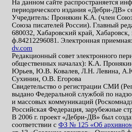
На данном сайте распространяется ин
периодического издания «Дебри-ДВ» с
Учредитель: Пронякин К.А. (член Союз
Союза писателей России). Главный ред
680032, Хабаровский край, Хабаровск, п
ф.84212296081. Электронная приемная
dv.com
Редакционный совет электронного пер
общественных началах): К.А. Проняки
Юрьев, Ю.В. Ковалев, Л.Н. Левина, А.
Сухинин, О.В. Егорова
Свидетельство о регистрации СМИ (Р
выдано Федеральной службой по надзо
и массовых коммуникаций (Роскомнадзо
Российская Федерация, зарубежные ст
В 2006 г. проект «Дебри-ДВ» был созда
соответствии с
ФЗ № 125 «Об архивном