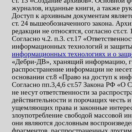
ст. 13 «Создание архивов». Основной ф
журналов, изданные книги, а также ру
Доступ к архивным документам являетс
ст. 24 вышеобозначенного закона. Арх
редакции не относятся, согласно ст.ст. 
Согласно ч.2. п.3. ст.17 «Ответственн
информационных технологий и защит
информационных технологиях и о защит
«Дебри-ДВ», хранящий информацию, гр
распространение информации не несет.
основании ст.8 «Право на доступ к ин
Согласно пп.3,4,6 ст.57 Закона РФ «О
не несут ответственности за распрост
действительности и порочащих честь и
ущемляющих права и законные интере
злоупотребление свободой массовой ин
они являются дословным воспроизведе
фрагментов, распространенных другим