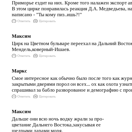
Приморье ездит на них. Кроме того налажен экспорт а
В этом цирке понравилась реакция Д.А. Медведьева, на
написано - "Ты кому пиз..ишь?!"
Ответить
Цитировать
Максим
Цирк на Цветном бульваре переехал на Дальний Восто
Мендель,коверный-Ишаев.
Ответить
Цитировать
Маркс
Смое интересное как обычно было после того как журн
закрытыми дверями порол он всех... ох как охота узнать
спрашивал за бабло разворованое и демографию с про
Ответить
Цитировать
Максим
Дальше они всю ночь водку жрали за про-
цветание Дальнего Востока,закусывая ее
щедрыми дарами моря.