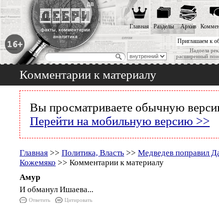
Главная
Разделы
Архив
Коммен
Приглашаем к о
Надоела рек
расширенный пои
Комментарии к материалу
Вы просматриваете обычную версию
Перейти на мобильную версию >>
Главная
>>
Политика, Власть
>>
Медведев поправил Да
Кожемяко
>> Комментарии к материалу
Амур
И обманул Ишаева...
Ответить
Цитировать