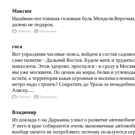
Максим
Ишайкин-постоянная головная боль Менделя.Впрочкм
далеко не подарок.
Ответить
Цитировать
гога
Вот упраздним часовые пояса, войдем в состав садовог
само понятие - Дальний Восток. Будем жить и трудитьс
мавзолеем. Этож здорово, проснулся - и сразу в Москв
мы уже москвичи. По ценам на жиры, белки и углеводы
кстати, а территория какая огромная и малонаселенная
метро надо строить? Сократить до Урала за ненадобност
Аляску......
Ответить
Цитировать
Владимир
Из доклада г-на Дарькина узнал о развитие автомобил
У него в крае собираются очень экономичные автомоби
вообще ничего не потребляют, поэтому пользуются ог