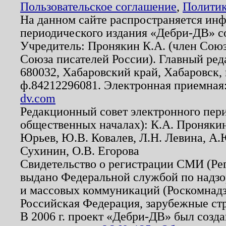
Пользовательское соглашение
,
Политик
На данном сайте распространяется ин
периодического издания «Дебри-ДВ» с
Учредитель: Пронякин К.А. (член Союз
Союза писателей России). Главный ред
680032, Хабаровский край, Хабаровск, п
ф.84212296081. Электронная приемная
dv.com
Редакционный совет электронного пер
общественных началах): К.А. Проняки
Юрьев, Ю.В. Ковалев, Л.Н. Левина, А.
Сухинин, О.В. Егорова
Свидетельство о регистрации СМИ (Р
выдано Федеральной службой по надзо
и массовых коммуникаций (Роскомнадзо
Российская Федерация, зарубежные ст
В 2006 г. проект «Дебри-ДВ» был созда