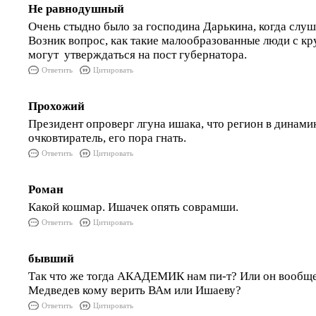
Не равнодушный
Очень стыдно было за господина Дарькина, когда слуш
Возник вопрос, как такие малообразованные люди с к
могут утверждаться на пост губернатора.
Ответить
Цитировать
Прохожий
Президент опроверг лгуна ишака, что регион в динами
очковтиратель, его пора гнать.
Ответить
Цитировать
Роман
Какой кошмар. Ишачек опять соврамши.
Ответить
Цитировать
бывший
Так что же тогда АКАДЕМИК нам пи-т? Или он вообщ
Медведев кому верить ВАм или Ишаеву?
Ответить
Цитировать