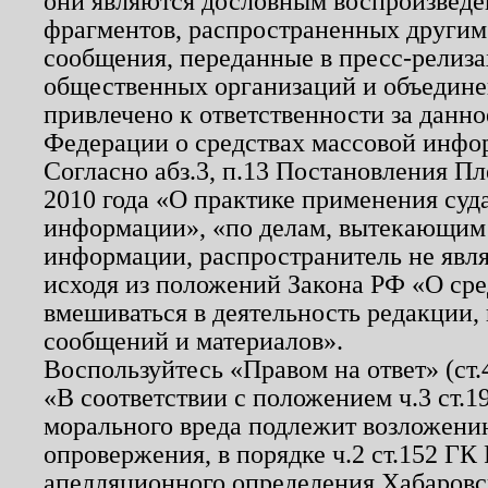
они являются дословным воспроизведе
фрагментов, распространенных другим
сообщения, переданные в пресс-релиза
общественных организаций и объединен
привлечено к ответственности за данн
Федерации о средствах массовой инфо
Согласно абз.3, п.13 Постановления П
2010 года «О практике применения суд
информации», «по делам, вытекающим
информации, распространитель не явл
исходя из положений Закона РФ «О ср
вмешиваться в деятельность редакции, 
сообщений и материалов».
Воспользуйтесь «Правом на ответ» (ст
«В соответствии с положением ч.3 ст.
морального вреда подлежит возложению
опровержения, в порядке ч.2 ст.152 ГК 
апелляционного определения Хабаровско