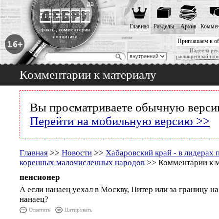
Главная
Разделы
Архив
Коммен
Приглашаем к о
Надоела рек
расширенный пои
Комментарии к материалу
Вы просматриваете обычную версию
Перейти на мобильную версию >>
Главная
>>
Новости
>>
Хабаровский край - в лидерах 
коренных малочисленных народов
>> Комментарии к 
пенсионер
А если нанаец уехал в Москву, Питер или за границу н
нанаец?
Ответить
Цитировать