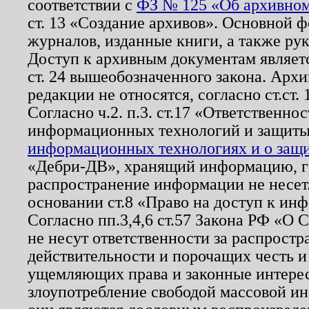
соответствии с
ФЗ № 125 «Об архивном
ст. 13 «Создание архивов». Основной ф
журналов, изданные книги, а также ру
Доступ к архивным документам являетс
ст. 24 вышеобозначенного закона. Арх
редакции не относятся, согласно ст.ст. 
Согласно ч.2. п.3. ст.17 «Ответственн
информационных технологий и защит
информационных технологиях и о защит
«Дебри-ДВ», хранящий информацию, гр
распространение информации не несет.
основании ст.8 «Право на доступ к ин
Согласно пп.3,4,6 ст.57 Закона РФ «О
не несут ответственности за распрост
действительности и порочащих честь и
ущемляющих права и законные интере
злоупотребление свободой массовой ин