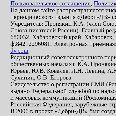
Пользовательское соглашение
,
Политик
На данном сайте распространяется ин
периодического издания «Дебри-ДВ» с
Учредитель: Пронякин К.А. (член Союз
Союза писателей России). Главный ред
680032, Хабаровский край, Хабаровск, п
ф.84212296081. Электронная приемная
dv.com
Редакционный совет электронного пер
общественных началах): К.А. Проняки
Юрьев, Ю.В. Ковалев, Л.Н. Левина, А.
Сухинин, О.В. Егорова
Свидетельство о регистрации СМИ (Р
выдано Федеральной службой по надзо
и массовых коммуникаций (Роскомнадзо
Российская Федерация, зарубежные ст
В 2006 г. проект «Дебри-ДВ» был созда