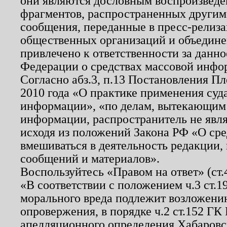
они являются дословным воспроизведе
фрагментов, распространенных другим
сообщения, переданные в пресс-релиза
общественных организаций и объединен
привлечено к ответственности за данн
Федерации о средствах массовой инфо
Согласно абз.3, п.13 Постановления П
2010 года «О практике применения суд
информации», «по делам, вытекающим
информации, распространитель не явл
исходя из положений Закона РФ «О ср
вмешиваться в деятельность редакции, 
сообщений и материалов».
Воспользуйтесь «Правом на ответ» (ст
«В соответствии с положением ч.3 ст.
морального вреда подлежит возложению
опровержения, в порядке ч.2 ст.152 ГК 
апелляционного определения Хабаровско