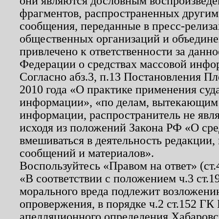
они являются дословным воспроизведе
фрагментов, распространенных другим
сообщения, переданные в пресс-релиза
общественных организаций и объединен
привлечено к ответственности за данн
Федерации о средствах массовой инфо
Согласно абз.3, п.13 Постановления П
2010 года «О практике применения суд
информации», «по делам, вытекающим
информации, распространитель не явл
исходя из положений Закона РФ «О ср
вмешиваться в деятельность редакции, 
сообщений и материалов».
Воспользуйтесь «Правом на ответ» (ст
«В соответствии с положением ч.3 ст.
морального вреда подлежит возложению
опровержения, в порядке ч.2 ст.152 ГК 
апелляционного определения Хабаровско