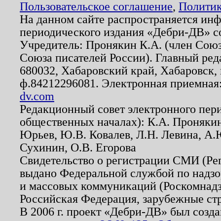
Пользовательское соглашение
,
Политик
На данном сайте распространяется ин
периодического издания «Дебри-ДВ» с
Учредитель: Пронякин К.А. (член Союз
Союза писателей России). Главный ред
680032, Хабаровский край, Хабаровск, п
ф.84212296081. Электронная приемная
dv.com
Редакционный совет электронного пер
общественных началах): К.А. Проняки
Юрьев, Ю.В. Ковалев, Л.Н. Левина, А.
Сухинин, О.В. Егорова
Свидетельство о регистрации СМИ (Р
выдано Федеральной службой по надзо
и массовых коммуникаций (Роскомнадзо
Российская Федерация, зарубежные ст
В 2006 г. проект «Дебри-ДВ» был созда