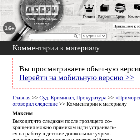
Главная
Разделы
Архив
Коммен
Приглашаем к о
Надоела рек
расширенный пои
Комментарии к материалу
Вы просматриваете обычную версию
Перейти на мобильную версию >>
Главная
>>
Суд, Криминал, Прокуратура
>>
«Приморск
оговорил следствие
>> Комментарии к материалу
Максим
Выходит,что следакам после грозящего со-
кращения можно прямиком идти устраивать-
ся на работу в детские дошкольные учреж-
дения:до того они милые и ласковые!Автор