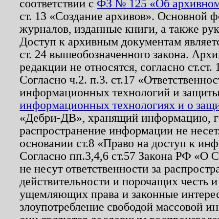
соответствии с
ФЗ № 125 «Об архивном
ст. 13 «Создание архивов». Основной ф
журналов, изданные книги, а также ру
Доступ к архивным документам являетс
ст. 24 вышеобозначенного закона. Арх
редакции не относятся, согласно ст.ст. 
Согласно ч.2. п.3. ст.17 «Ответственн
информационных технологий и защит
информационных технологиях и о защит
«Дебри-ДВ», хранящий информацию, гр
распространение информации не несет.
основании ст.8 «Право на доступ к ин
Согласно пп.3,4,6 ст.57 Закона РФ «О
не несут ответственности за распрост
действительности и порочащих честь и
ущемляющих права и законные интере
злоупотребление свободой массовой ин