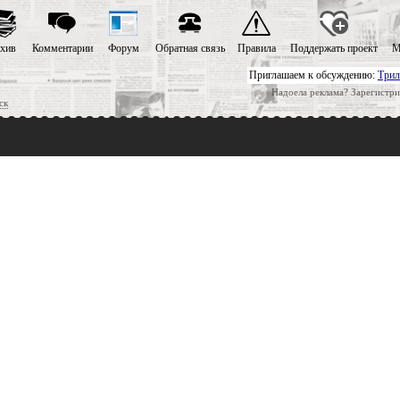
хив
Комментарии
Форум
Обратная связь
Правила
Поддержать проект
М
Приглашаем к обсуждению:
Трил
Надоела реклама? Зарегистри
ск