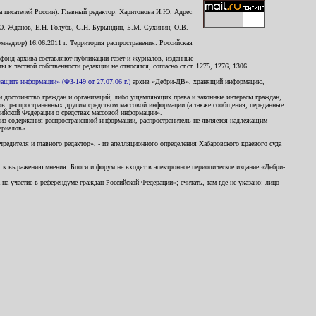
 писателей России). Главный редактор: Харитонова И.Ю. Адрес
Ю. Жданов, Е.Н. Голубь, С.Н. Бурындин, Б.М. Сухинин, О.В.
надзор) 16.06.2011 г. Территория распространения: Российская
й фонд архива составляют публикации газет и журналов, изданные
к частной собственности редакции не относятся, согласно ст.ст. 1275, 1276, 1306
щите информации» (ФЗ-149 от 27.07.06 г.)
архив «Дебри-ДВ», хранящий информацию,
ь и достоинство граждан и организаций, либо ущемляющих права и законные интересы граждан,
ов, распространенных другим средством массовой информации (а также сообщения, переданные
сийской Федерации о средствах массовой информации».
из содержания распространенной информации, распространитель не является надлежащим
ериалов».
редителя и главного редактор», - из апелляционного определения Хабаровского краевого суда
ны к выражению мнения. Блоги и форум не входят в электронное периодическое издание «Дебри-
а участие в референдуме граждан Российской Федерации»; считать, там где не указано: лицо