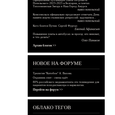
Официальные публикации Павла Петровича
Попельского 2023-2025 в Болгарии, в газетах
Тихоокеанская Звезда и Наш Город Амурск
павел попельский
Комсомольск официально продолжает отмечать День
памяти жертв сталинских репрессий: задумаемся...
павел попельский
Кого боится Путин: Сергей Фургал
Евгений Афанасьев
Повышение платы в автобусах за проезд: кто виноват,
и что делать?
Олег Паньков
Архив блогов >>
НОВОЕ НА ФОРУМЕ
Трилогия "Китобои" А. Вахова.
Охранник спит - смена идёт
80% российского медиаконтента это телевидение для
пациентов психдиспансера и наркологии.
Перейти на форум >>
ОБЛАКО ТЕГОВ