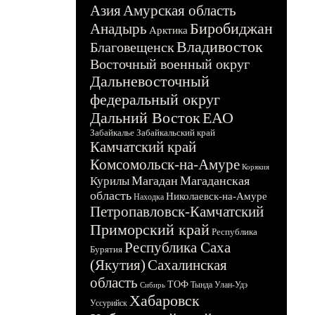
Азия
Амурская область
Биробиджан
Анадырь
Арктика
Владивосток
Благовещенск
Восточный военный округ
Дальневосточный
федеральный округ
Дальний Восток
ЕАО
Забайкалье
Забайкальский край
Камчатский край
Комсомольск-на-Амуре
Корякия
Магадан
Магаданская
Курилы
область
Николаевск-на-Амуре
Находка
Петропавловск-Камчатский
Приморский край
Республика
Республика Саха
Бурятия
(Якутия)
Сахалинская
область
ТОФ
Тында
Улан-Удэ
Сибирь
Хабаровск
Уссурийск