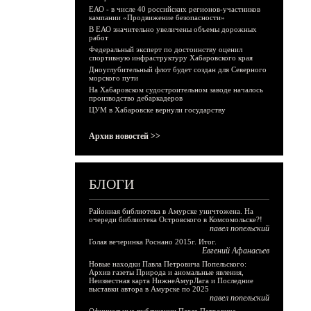
ЕАО - в числе 40 российских регионов-участников
кампании «Продвижение безопасности»
В ЕАО значительно увеличены объемы дорожных
работ
Федеральный эксперт по достоинству оценил
спортивную инфраструктуру Хабаровского края
Дноуглубительный флот будет создан для Северного
морского пути
На Хабаровском судостроительном заводе началось
производство дебаркадеров
ЦУМ в Хабаровске вернули государству
Архив новостей >>
БЛОГИ
Районная библиотека в Амурске уничтожена. На
очереди библиотека Островского в Комсомольске?!
павел попельский
Голая вечеринка Роснано 2015г. Итог.
Евгений Афанасьев
Новые находки Павла Петровича Попельского:
Архив газеты Природа и аномальные явления,
Неизвестная карта НижнеАмурЛага и Последние
выставки автора в Амурске по 2025
павел попельский