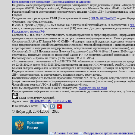
Пользовательское соглашение
,
Политика конфиденциальности
На данном сайте распространяется информация электронного периодического издания «Дебри-Д
редакции: 680032, Хабаровский край, Хабаровск, проспект 60-летия Октября, 88-46, т./ф.8421
Редакционный совет электронного периодического издания «Дебри-ДВ» (на общественных нач
Егорова
Свидетельство о регистрации СМИ (Регистрационный номер)
ЭЛ № ФС77-45537
выдано Федера
Федерация, зарубежные страны.
В 2006 г. проект «Дебри-ДВ» был создан как электронный частный архив, в соответствии с
ФЗ 
книги, а также рукописи по дальневосточной (РФ) тематике. Доступ к архивным документам явля
Гражданского кодекса РФ
.
Согласно ч.2. п.3. ст.17 «Ответственность за правонарушения в сфере информации, информац
гражданско-правовую ответственность за распространение информации не несет. Сайт и редакци
Согласно пп.3,4,6 ст.57 Закона РФ «О СМИ», «Редакция, главный редактор, журналист не несут
либо представляющих собой злоупотребление свободой массовой информации и (или) правами ж
в пресс-релизах и информация государственных, общественных организаций и объединений), кот
Согласно абз.3, п.13 Постановления Пленума Верховного Суда РФ №16 от 15 июня 2010 года 
ответчиком, поскольку исходя из положений Закона РФ «О средствах массовой информации» не 
Воспользуйтесь «Правом на ответ» (ст.46 Закона РФ «О СМИ»).
«В соответствии с положением ч.3 ст.196 ГПК РФ, обязанность компенсации морального вреда п
от 22.08.2012 г. (дело №33-5325/2012) председательствующего И.И.Куликовой, судей С.И.Дор
Мнения авторов материалов не всегда совпадают с позицией редакции. Редакция не вступает в п
Редакция не несет ответственность за содержание внешних ссылок и комментариев. За них отве
ДВ», ответственность за достоверность и наполняемость несут авторы.
Политические опросы/голосования проводятся согласно ч.2. ст.46 «Опросы общественного мнени
(лица), заказавшее (заказавших) проведение опроса и оплатившее (оплативших) указанную публик
Часовой пояс сервера UTC+11 (AEST), фактически +8 мск.
Если вы обнаружили ошибки на сайте, пожалуйста,
сообщите нам об этом
.
Распространение информации о политической, социальной, духовной жизни общества, публикац
СМИ не получает субсидий.
Адреса сайта:
DEBRI-DV.COM
,
DEBRI-DV.RU
.
В социальных сетях:
© Дебри-ДВ, 20.04.2006 - 2026