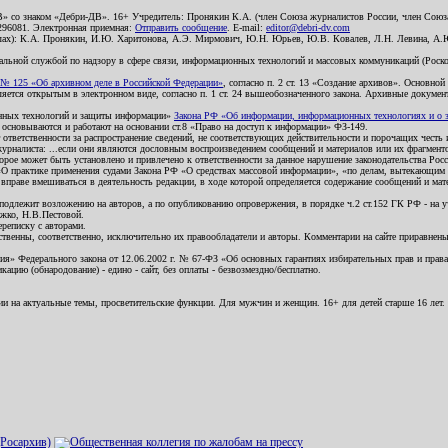
В» со знаком «Дебри-ДВ». 16+ Учредитель: Пронякин К.А. (член Союза журналистов России, член Союза
2296081. Электронная приемная:
Отправить сообщение
. E-mail:
editor@debri-dv.com
алах): К.А. Пронякин, И.Ю. Харитонова, А.Э. Мирмович, Ю.Н. Юрьев, Ю.В. Ковалев, Л.Н. Левина, А.
льной службой по надзору в сфере связи, информационных технологий и массовых коммуникаций (Роском
№ 125 «Об архивном деле в Российской Федерации»
, согласно п. 2 ст. 13 «Создание архивов». Основно
ется открытым в электронном виде, согласно п. 1 ст. 24 вышеобозначенного закона. Архивные документы 
ионных технологий и защиты информации»
Закона РФ «Об информации, информационных технологиях и о за
я основываются и работают на основании ст.8 «Право на доступ к информации» ФЗ-149.
 ответственности за распространение сведений, не соответствующих действительности и порочащих чест
урналиста: ...если они являются дословным воспроизведением сообщений и материалов или их фрагмент
орое может быть установлено и привлечено к ответственности за данное нарушение законодательства Рос
«О практике применения судами Закона РФ «О средствах массовой информации», «по делам, вытекающим 
вправе вмешиваться в деятельность редакции, в ходе которой определяется содержание сообщений и мат
одлежит возложению на авторов, а по опубликованию опровержения, в порядке ч.2 ст.152 ГК РФ - на уч
ожко, Н.В.Пестовой.
ереписку с авторами.
тственны, соответственно, исключительно их правообладатели и авторы. Комментарии на сайте приравне
я» Федерального закона от 12.06.2002 г. № 67-ФЗ «Об основных гарантиях избирательных прав и права н
ацию (обнародование) - едино - сайт, без оплаты - безвозмездно/бесплатно.
ии на актуальные темы, просветительские функции. Для мужчин и женщин. 16+ для детей старше 16 лет.