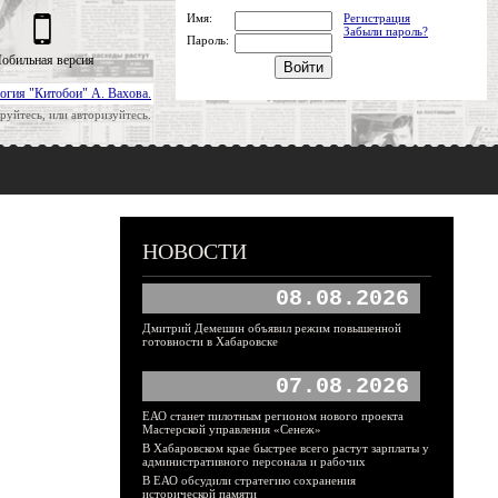
Имя:
Регистрация
Забыли пароль?
Пароль:
обильная версия
огия "Китобои" А. Вахова.
руйтесь, или авторизуйтесь.
НОВОСТИ
08.08.2026
Дмитрий Демешин объявил режим повышенной
готовности в Хабаровске
07.08.2026
ЕАО станет пилотным регионом нового проекта
Мастерской управления «Сенеж»
В Хабаровском крае быстрее всего растут зарплаты у
административного персонала и рабочих
В ЕАО обсудили стратегию сохранения
исторической памяти