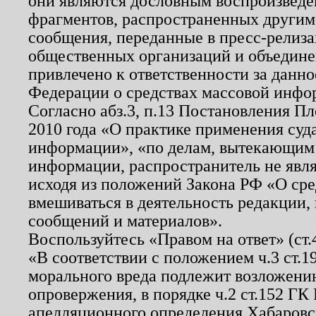
они являются дословным воспроизведе
фрагментов, распространенных другим
сообщения, переданные в пресс-релиза
общественных организаций и объединен
привлечено к ответственности за данн
Федерации о средствах массовой инфо
Согласно абз.3, п.13 Постановления П
2010 года «О практике применения суд
информации», «по делам, вытекающим
информации, распространитель не явл
исходя из положений Закона РФ «О ср
вмешиваться в деятельность редакции, 
сообщений и материалов».
Воспользуйтесь «Правом на ответ» (ст
«В соответствии с положением ч.3 ст.
морального вреда подлежит возложению
опровержения, в порядке ч.2 ст.152 ГК 
апелляционного определения Хабаровско