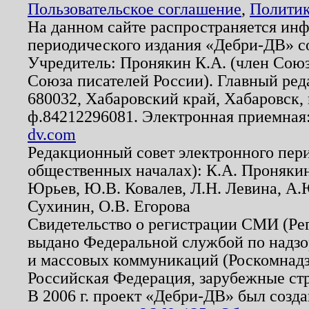
Пользовательское соглашение
,
Политик
На данном сайте распространяется ин
периодического издания «Дебри-ДВ» с
Учредитель: Пронякин К.А. (член Союз
Союза писателей России). Главный ред
680032, Хабаровский край, Хабаровск, п
ф.84212296081. Электронная приемная
dv.com
Редакционный совет электронного пер
общественных началах): К.А. Проняки
Юрьев, Ю.В. Ковалев, Л.Н. Левина, А.
Сухинин, О.В. Егорова
Свидетельство о регистрации СМИ (Р
выдано Федеральной службой по надзо
и массовых коммуникаций (Роскомнадзо
Российская Федерация, зарубежные ст
В 2006 г. проект «Дебри-ДВ» был созда