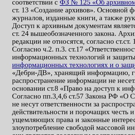
соответствии с
ФЗ № 125 «Об архивном
ст. 13 «Создание архивов». Основной ф
журналов, изданные книги, а также ру
Доступ к архивным документам являетс
ст. 24 вышеобозначенного закона. Арх
редакции не относятся, согласно ст.ст. 
Согласно ч.2. п.3. ст.17 «Ответственн
информационных технологий и защит
информационных технологиях и о защит
«Дебри-ДВ», хранящий информацию, гр
распространение информации не несет.
основании ст.8 «Право на доступ к ин
Согласно пп.3,4,6 ст.57 Закона РФ «О
не несут ответственности за распрост
действительности и порочащих честь и
ущемляющих права и законные интере
злоупотребление свободой массовой ин