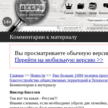
Главная
Разделы
Архив
Коммен
Приглашаем к о
Надоела рек
расширенный пои
Комментарии к материалу
Вы просматриваете обычную версию
Перейти на мобильную версию >>
Главная
>>
Новости
>>
Уже больше 1000 человек прог
благоустройство общественных территорий в Теплооз
Комментарии к материалу
Виктор Киселев
Так вот ты какая - Россия?!
Иными словами, если необходимо убрать две помойки, т
которая набрала большинство голосов?)))