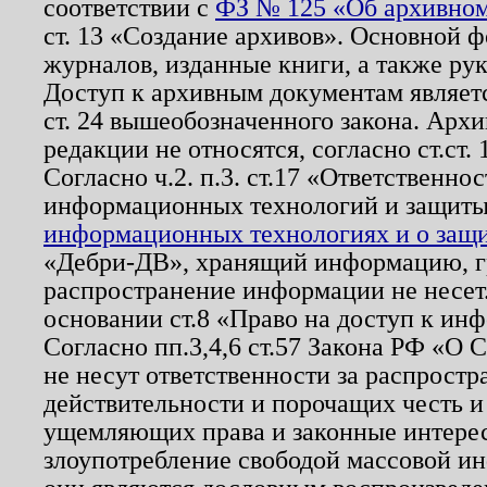
соответствии с
ФЗ № 125 «Об архивном
ст. 13 «Создание архивов». Основной ф
журналов, изданные книги, а также ру
Доступ к архивным документам являетс
ст. 24 вышеобозначенного закона. Арх
редакции не относятся, согласно ст.ст. 
Согласно ч.2. п.3. ст.17 «Ответственн
информационных технологий и защит
информационных технологиях и о защит
«Дебри-ДВ», хранящий информацию, гр
распространение информации не несет.
основании ст.8 «Право на доступ к ин
Согласно пп.3,4,6 ст.57 Закона РФ «О
не несут ответственности за распрост
действительности и порочащих честь и
ущемляющих права и законные интере
злоупотребление свободой массовой ин