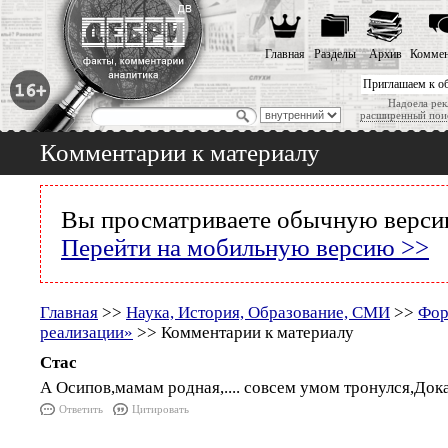
Главная
Разделы
Архив
Коммен
Приглашаем к о
Надоела рек
расширенный пои
Комментарии к материалу
Вы просматриваете обычную версию
Перейти на мобильную версию >>
Главная
>>
Наука, История, Образование, СМИ
>>
Фор
реализации»
>> Комментарии к материалу
Стас
А Осипов,мамам родная,.... совсем умом тронулся,Дока
Ответить
Цитировать