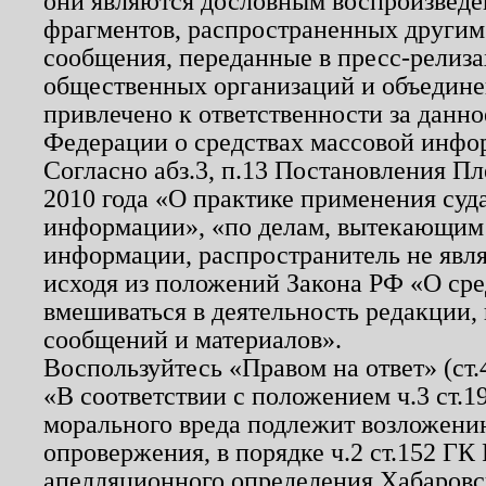
они являются дословным воспроизведе
фрагментов, распространенных другим
сообщения, переданные в пресс-релиза
общественных организаций и объединен
привлечено к ответственности за данн
Федерации о средствах массовой инфо
Согласно абз.3, п.13 Постановления П
2010 года «О практике применения суд
информации», «по делам, вытекающим
информации, распространитель не явл
исходя из положений Закона РФ «О ср
вмешиваться в деятельность редакции, 
сообщений и материалов».
Воспользуйтесь «Правом на ответ» (ст
«В соответствии с положением ч.3 ст.
морального вреда подлежит возложению
опровержения, в порядке ч.2 ст.152 ГК 
апелляционного определения Хабаровско