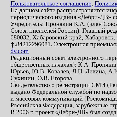
Пользовательское соглашение
,
Политик
На данном сайте распространяется ин
периодического издания «Дебри-ДВ» с
Учредитель: Пронякин К.А. (член Союз
Союза писателей России). Главный ред
680032, Хабаровский край, Хабаровск, п
ф.84212296081. Электронная приемная
dv.com
Редакционный совет электронного пер
общественных началах): К.А. Проняки
Юрьев, Ю.В. Ковалев, Л.Н. Левина, А.
Сухинин, О.В. Егорова
Свидетельство о регистрации СМИ (Р
выдано Федеральной службой по надзо
и массовых коммуникаций (Роскомнадзо
Российская Федерация, зарубежные ст
В 2006 г. проект «Дебри-ДВ» был созда