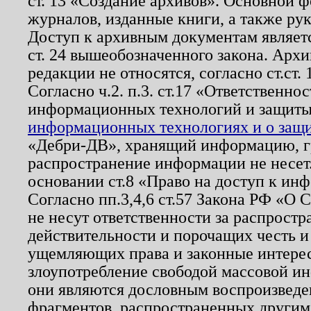
ст. 13 «Создание архивов». Основной ф
журналов, изданные книги, а также ру
Доступ к архивным документам являетс
ст. 24 вышеобозначенного закона. Арх
редакции не относятся, согласно ст.ст. 
Согласно ч.2. п.3. ст.17 «Ответственн
информационных технологий и защит
информационных технологиях и о защит
«Дебри-ДВ», хранящий информацию, гр
распространение информации не несет.
основании ст.8 «Право на доступ к ин
Согласно пп.3,4,6 ст.57 Закона РФ «О
не несут ответственности за распрост
действительности и порочащих честь и
ущемляющих права и законные интере
злоупотребление свободой массовой ин
они являются дословным воспроизведе
фрагментов, распространенных другим