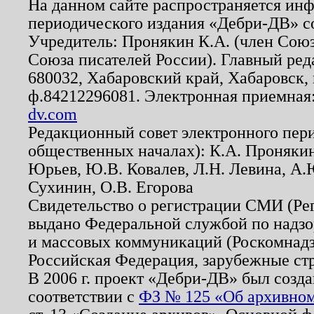
На данном сайте распространяется ин
периодического издания «Дебри-ДВ» с
Учредитель: Пронякин К.А. (член Союз
Союза писателей России). Главный ред
680032, Хабаровский край, Хабаровск, п
ф.84212296081. Электронная приемная
dv.com
Редакционный совет электронного пер
общественных началах): К.А. Проняки
Юрьев, Ю.В. Ковалев, Л.Н. Левина, А.
Сухинин, О.В. Егорова
Свидетельство о регистрации СМИ (Р
выдано Федеральной службой по надзо
и массовых коммуникаций (Роскомнадзо
Российская Федерация, зарубежные ст
В 2006 г. проект «Дебри-ДВ» был созда
соответствии с
ФЗ № 125 «Об архивном