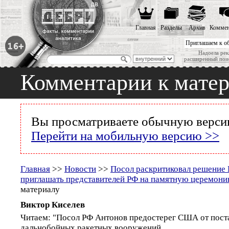
Главная
Разделы
Архив
Коммен
Приглашаем к о
Надоела рек
расширенный пои
Комментарии к мате
Вы просматриваете обычную версию
Перейти на мобильную версию >>
Главная
>>
Новости
>>
Посол раскритиковал решение 
приглашать представителей РФ на памятную церемон
материалу
Виктор Киселев
Читаем: "Посол РФ Антонов предостерег США от пост
дальнобойных ракетных вооружений...