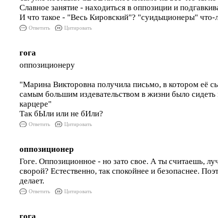
Славное занятие - находиться в оппозиции и подгавкив
И что такое - "Весь Кировский"? "суидыционеры" что-
Ответить
Цитировать
гога
оппозиционеру
"Марина Викторовна получила письмо, в котором её сы
самым большим издевательством в жизни было сидеть 
карцере"
Так бЫли или не бИли?
Ответить
Цитировать
оппозиционер
Гоге. Оппозиционное - но зато свое. А ты считаешь, лу
сворой? Естественно, так спокойнее и безопаснее. Поэ
делает.
Ответить
Цитировать
гога