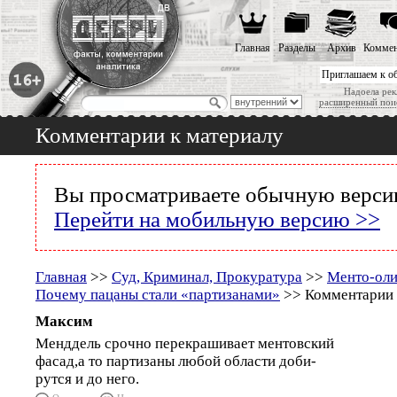
Главная
Разделы
Архив
Коммен
Приглашаем к о
Надоела рек
расширенный пои
Комментарии к материалу
Вы просматриваете обычную версию
Перейти на мобильную версию >>
Главная
>>
Суд, Криминал, Прокуратура
>>
Менто-оли
Почему пацаны стали «партизанами»
>> Комментарии 
Максим
Менддель срочно перекрашивает ментовский
фасад,а то партизаны любой области доби-
рутся и до него.