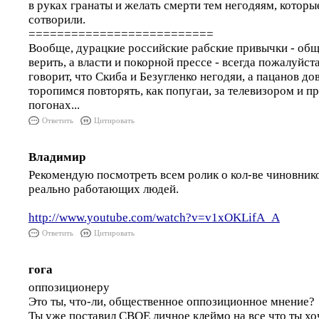
в руках гранаты и желать смерти тем негодяям, которые
сотворили.
==========================
Вообще, дурацкие российские рабские привычки - об
верить, а власти и покорной прессе - всегда пожалуйс
говорит, что Скиба и Безугленко негодяи, а пацанов дов
торопимся повторять, как попугаи, за телевизором и п
погонах...
Ответить
Цитировать
Владимир
Рекомендую посмотреть всем ролик о кол-ве чиновников
реально работающих людей.
http://www.youtube.com/watch?v=v1xOKLifA_A
Ответить
Цитировать
гога
оппозиционеру
Это ты, что-ли, общественное оппозиционное мнение?
Ты уже поставил СВОЕ личное клеймо на все что ты х