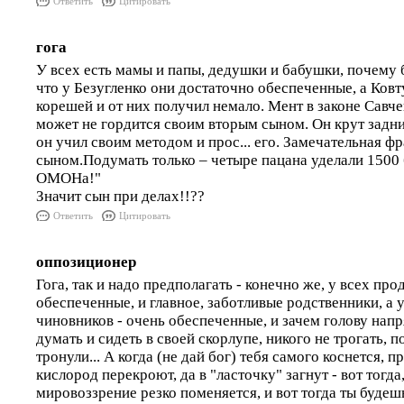
Ответить
Цитировать
гога
У всех есть мамы и папы, дедушки и бабушки, почему 
что у Безугленко они достаточно обеспеченные, а Ковт
корешей и от них получил немало. Мент в законе Савчен
может не гордится своим вторым сыном. Он крут задн
он учил своим методом и прос... его. Замечательная ф
сыном.Подумать только – четыре пацана уделали 1500 
ОМОНа!"
Значит сын при делах!!??
Ответить
Цитировать
оппозиционер
Гога, так и надо предполагать - конечно же, у всех п
обеспеченные, и главное, заботливые родственники, а 
чиновников - очень обеспеченные, и зачем голову напр
думать и сидеть в своей скорлупе, никого не трогать, п
тронули... А когда (не дай бог) тебя самого коснется, п
кислород перекроют, да в "ласточку" загнут - вот тогда,
мировоззрение резко поменяется, и вот тогда ты будешь