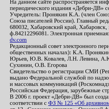
На данном сайте распространяется ин
периодического издания «Дебри-ДВ» с
Учредитель: Пронякин К.А. (член Союз
Союза писателей России). Главный ред
680032, Хабаровский край, Хабаровск, п
ф.84212296081. Электронная приемная
dv.com
Редакционный совет электронного пер
общественных началах): К.А. Проняки
Юрьев, Ю.В. Ковалев, Л.Н. Левина, А.
Сухинин, О.В. Егорова
Свидетельство о регистрации СМИ (Р
выдано Федеральной службой по надзо
и массовых коммуникаций (Роскомнадзо
Российская Федерация, зарубежные ст
В 2006 г. проект «Дебри-ДВ» был созда
соответствии с
ФЗ № 125 «Об архивном