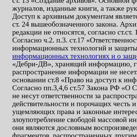
ст. 13 «Создание архивов». Основной ф
журналов, изданные книги, а также ру
Доступ к архивным документам являетс
ст. 24 вышеобозначенного закона. Арх
редакции не относятся, согласно ст.ст. 
Согласно ч.2. п.3. ст.17 «Ответственн
информационных технологий и защит
информационных технологиях и о защит
«Дебри-ДВ», хранящий информацию, гр
распространение информации не несет.
основании ст.8 «Право на доступ к ин
Согласно пп.3,4,6 ст.57 Закона РФ «О
не несут ответственности за распрост
действительности и порочащих честь и
ущемляющих права и законные интере
злоупотребление свободой массовой ин
они являются дословным воспроизведе
фрагментов, распространенных другим