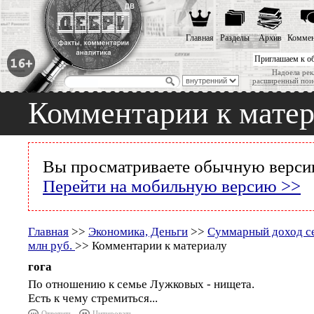
Главная
Разделы
Архив
Коммен
Приглашаем к о
Надоела рек
расширенный пои
Комментарии к мате
Вы просматриваете обычную версию
Перейти на мобильную версию >>
Главная
>>
Экономика, Деньги
>>
Суммарный доход с
млн руб.
>> Комментарии к материалу
гога
По отношению к семье Лужковых - нищета.
Есть к чему стремиться...
Ответить
Цитировать