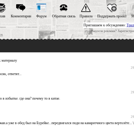
хив
Комментарии
Форум
Обратная связь
Правила
Поддержать проект
М
Приглашаем к обсуждению:
Трил
Надоела реклама? Зарегистри
ск
 материалу
29
як, ответят...
29
в избытке. где она? почему то в китае.
29
.а уже в обед был на Бурейке...передвигался поди на канареечного цвета вертолёте... \,