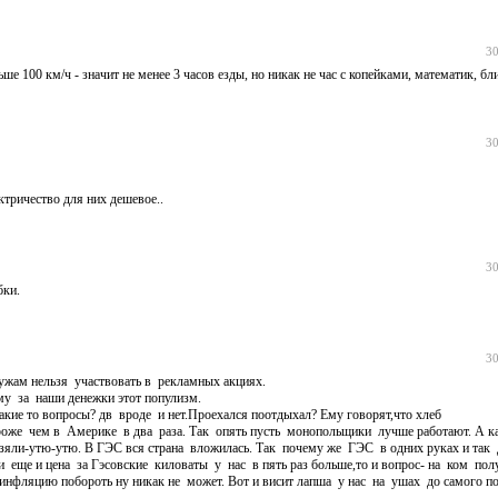
30
ше 100 км/ч - значит не менее 3 часов езды, но никак не час с копейками, математик, бли
30
ктричество для них дешевое..
30
бки.
30
ужам нельзя участвовать в рекламных акциях.
у за наши денежки этот популизм.
ие то вопросы? дв вроде и нет.Проехался поотдыхал? Ему говорят,что хлеб
оже чем в Америке в два раза. Так опять пусть монопольщики лучше работают. А ка
 взяли-утю-утю. В ГЭС вся страна вложилась. Так почему же ГЭС в одних руках и та
, и еще и цена за Гэсовские киловаты у нас в пять раз больше,то и вопрос- на ком по
инфляцию побороть ну никак не может. Вот и висит лапша у нас на ушах до самого по