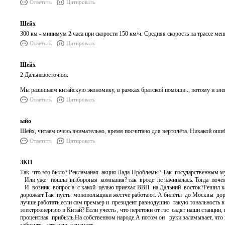
Ответить
Цитировать
Шейх
300 км - минимум 2 часа при скорости 150 км/ч. Средняя скорость на трассе мень
Ответить
Цитировать
Шейх
2 Дальневосточник
Мы развиваем китайскую экономику, в рамках братской помощи.., потому и эле
Ответить
Цитировать
ыйо
Шейх, читаем очень внимательно, время посчитано для вертолёта. Никакой оши
Ответить
Цитировать
ЗКП
Так что это было? Рекламаная акция Лада-Проблемы? Так государственным м
Или уже пошла выбороная компания? так вроде не начиналась. Тогда почем
И возник вопрос а с какой целью приехал ВВП на Дальний восток?Решил как
дорожает.Так пусть монопольщики жестче работают. А билеты до Москвы дор
лучше работать,если сам премьер и президент равнодушно такую тональность
электроэнергию в Китай? Если учесть , что перетоки от гэс садят наши станции
процентная прибыль.На собственном народе.А потом он руки заламывает, что 