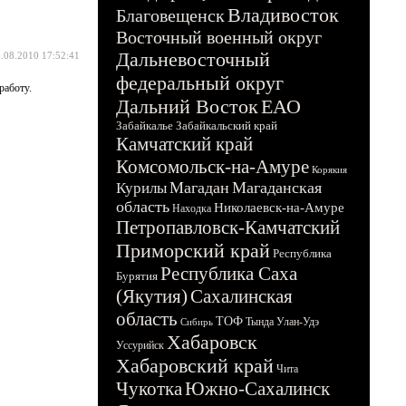
Владивосток
Благовещенск
Восточный военный округ
Дальневосточный
.08.2010 17:52:41
федеральный округ
работу.
Дальний Восток
ЕАО
Забайкалье
Забайкальский край
Камчатский край
Комсомольск-на-Амуре
Корякия
Магадан
Магаданская
Курилы
область
Николаевск-на-Амуре
Находка
Петропавловск-Камчатский
Приморский край
Республика
Республика Саха
Бурятия
(Якутия)
Сахалинская
область
ТОФ
Тында
Улан-Удэ
Сибирь
Хабаровск
Уссурийск
Хабаровский край
Чита
Чукотка
Южно-Сахалинск