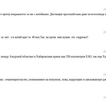
29
о цвета) покрывается за час с копейками. Дистанция проезжабельна даже на велосипеде в
29
за квт . а в китай идет за 40 коп.Так на хрена нам нужна эта гидрачка?
29
то между Амурской областью и Хабаровским краем еще 350 километров ЕАО, так еще Хаб
29
на - очковтирательство, помноженное на популизм, ложь, коррупцию и заискивающее р
29