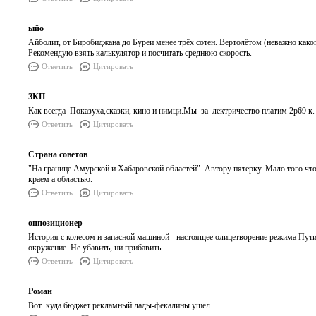
ыйо
Айболит, от Биробиджана до Буреи менее трёх сотен. Вертолётом (неважно каког
Рекомендую взять калькулятор и посчитать среднюю скорость.
Ответить
Цитировать
ЗКП
Как всегда Показуха,сказки, кино и нимци.Мы за лектричество платим 2р69 к. 
Ответить
Цитировать
Страна советов
"На границе Амурской и Хабаровской областей". Автору пятерку. Мало того ч
краем а областью.
Ответить
Цитировать
оппозиционер
История с колесом и запасной машиной - настоящее олицетворение режима Пути
окружение. Не убавить, ни прибавить...
Ответить
Цитировать
Роман
Вот куда бюджет рекламный лады-фекалины ушел ...