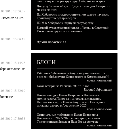
спортивную инфраструктуру Хабаровского края
Дноуглубительный флот будет создан для Северного
морского пути
.08.2010 12:36:37
На Хабаровском судостроительном заводе началось
 пределах суток.
производство дебаркадеров
ЦУМ в Хабаровске вернули государству
Бывший судоремонтный завод «Якорь» в Советской
Гавани планируют восстановить
.08.2010 15:06:19
Архив новостей >>
БЛОГИ
.08.2010 15:14:23
ара оказалась не
Районная библиотека в Амурске уничтожена. На
очереди библиотека Островского в Комсомольске?!
павел попельский
Голая вечеринка Роснано 2015г. Итог.
Евгений Афанасьев
.08.2010 15:22:19
Новые находки Павла Петровича Попельского:
аболепное
Архив газеты Природа и аномальные явления,
Неизвестная карта НижнеАмурЛага и Последние
выставки автора в Амурске по 2025
павел попельский
Официальные публикации Павла Петровича
Попельского 2023-2025 в Болгарии, в газетах
.08.2010 17:59:53
Тихоокеанская Звезда и Наш Город Амурск
павел попельский