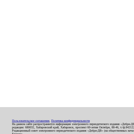
Пользовательское соглашение
,
Политика конфиденциальности
На данном сайте распространяется информация электронного периодического издания «Дебри-Д
редакции: 680032, Хабаровский край, Хабаровск, проспект 60-летия Октября, 88-46, т./ф.8421
Редакционный совет электронного периодического издания «Дебри-ДВ» (на общественных нач
Егорова