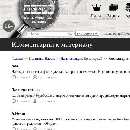
Главная
Разделы
Ар
расширенный пои
Комментарии к материалу
Главная
>>
Политика, Власть
>>
Дальногонщик. День первый
>> Комментарии к
гога
На видио, скорость асфальтоукладчика просто впечатляла. Немного не успели, кос
Ответить
Цитировать
Дальневосточник.
Когда запускали бурейскую станцию очень много говорили про дешевую энергию 
Ответить
Цитировать
Айболит
Удивляет скорость движения ВВП... Утром в пятницу он проехал через Биробиджан
идиотов и радуются... Обидно...
Ответить
Цитировать