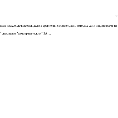
30
есьма низкооплачиваемы, даже в сравнении с министрами, которых сами и принимают на 
" ликование "демократическим" ЗА!...