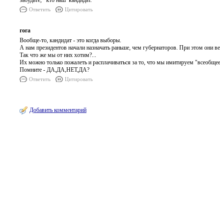
забудьте, кто наш кандидат.
Ответить
Цитировать
гога
Вообще-то, кандидат - это когда выборы.
А нам президентов начали назначать раньше, чем губернаторов. При этом они в
Так что же мы от них хотим?...
Их можно только пожалеть и расплачиваться за то, что мы имитируем "всеобщее
Помните - ДА,ДА,НЕТ,ДА?
Ответить
Цитировать
Добавить комментарий