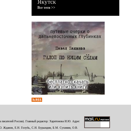
Якутск
Все теги >>
 писателей России). Главный редактор: Харитонова И.Ю. Адрес
Ю. Жданов, Е.Н. Голубь, С.Н. Бурындин, Б.М. Сухинин, О.В.