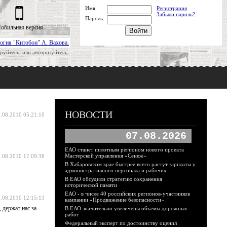
Имя:
Регистрация
Забыли пароль?
Пароль:
обильная версия
огия "Китобои" А. Вахова.
руйтесь, или авторизуйтесь.
НОВОСТИ
.08.2010 05:21:10
07.08.2026
ЕАО станет пилотным регионом нового проекта
Мастерской управления «Сенеж»
.08.2010 12:09:38
В Хабаровском крае быстрее всего растут зарплаты у
административного персонала и рабочих
В ЕАО обсудили стратегию сохранения
исторической памяти
ЕАО - в числе 40 российских регионов-участников
.08.2010 12:15:13
кампании «Продвижение безопасности»
 держат нас за
В ЕАО значительно увеличены объемы дорожных
работ
Федеральный эксперт по достоинству оценил