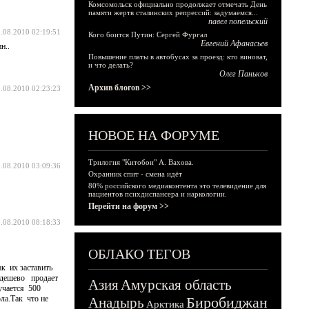
Комсомольск официально продолжает отмечать День
памяти жертв сталинских репрессий: задумаемся...
павел попельский
.08.2010 02:19:51
Кого боится Путин: Сергей Фургал
Евгений Афанасьев
н..
Повышение платы в автобусах за проезд: кто виноват,
и что делать?
Олег Паньков
Архив блогов >>
.08.2010 02:23:23
НОВОЕ НА ФОРУМЕ
Трилогия "Китобои" А. Вахова.
.08.2010 03:09:36
Охранник спит - смена идёт
80% российского медиаконтента это телевидение для
пациентов психдиспансера и наркологии.
Перейти на форум >>
.08.2010 08:18:33
ОБЛАКО ТЕГОВ
к их заставить
к дешево продает
Азия
Амурская область
лучается 500
ла.Так что не
Биробиджан
Анадырь
Арктика