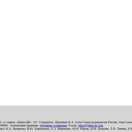
В» со знаком «Дебри-ДВ». 16+ Учредитель: Пронякин К.А. (член Союза журналистов России, член Союза
2296081. Электронная приемная:
Отправить сообщение
. E-mail:
editor@debri-dv.com
алах): К.А. Пронякин, И.Ю. Харитонова, А.Э. Мирмович, Ю.Н. Юрьев, Ю.В. Ковалев, Л.Н. Левина, А.