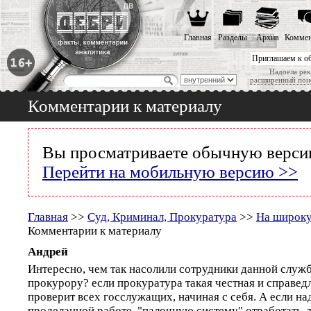
Главная
Разделы
Архив
Коммен
Приглашаем к о
Надоела рек
расширенный пои
Комментарии к материалу
Вы просматриваете обычную версию
Перейти на мобильную версию >>
Главная
>>
Суд, Криминал, Прокуратура
>>
На широк
Комментарии к материалу
Андрей
Интересно, чем так насолили сотрудники данной служ
прокурору? если прокуратура такая честная и справедл
проверит всех госслужащих, начиная с себя. А если на
проделанной работе, "палочную систему" отработать, т