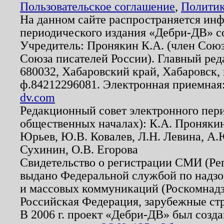
Пользовательское соглашение
,
Политик
На данном сайте распространяется ин
периодического издания «Дебри-ДВ» с
Учредитель: Пронякин К.А. (член Союз
Союза писателей России). Главный ред
680032, Хабаровский край, Хабаровск, п
ф.84212296081. Электронная приемная
dv.com
Редакционный совет электронного пер
общественных началах): К.А. Проняки
Юрьев, Ю.В. Ковалев, Л.Н. Левина, А.
Сухинин, О.В. Егорова
Свидетельство о регистрации СМИ (Р
выдано Федеральной службой по надзо
и массовых коммуникаций (Роскомнадзо
Российская Федерация, зарубежные ст
В 2006 г. проект «Дебри-ДВ» был созда