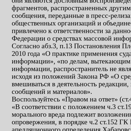
они являются дословным воспроизведе
фрагментов, распространенных другим
сообщения, переданные в пресс-релиза
общественных организаций и объединен
привлечено к ответственности за данн
Федерации о средствах массовой инфо
Согласно абз.3, п.13 Постановления П
2010 года «О практике применения суд
информации», «по делам, вытекающим
информации, распространитель не явл
исходя из положений Закона РФ «О ср
вмешиваться в деятельность редакции, 
сообщений и материалов».
Воспользуйтесь «Правом на ответ» (ст
«В соответствии с положением ч.3 ст.
морального вреда подлежит возложению
опровержения, в порядке ч.2 ст.152 ГК 
апелляционного определения Хабаровско