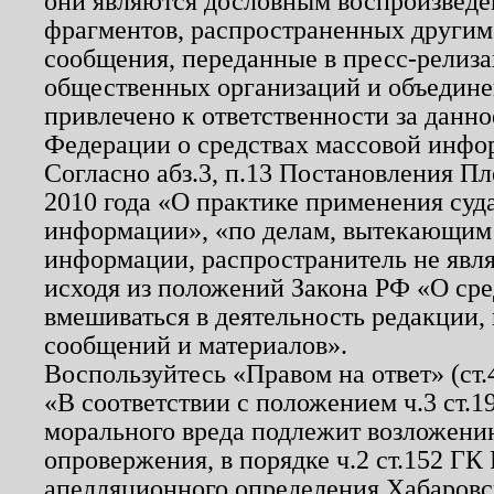
они являются дословным воспроизведе
фрагментов, распространенных другим
сообщения, переданные в пресс-релиза
общественных организаций и объединен
привлечено к ответственности за данн
Федерации о средствах массовой инфо
Согласно абз.3, п.13 Постановления П
2010 года «О практике применения суд
информации», «по делам, вытекающим
информации, распространитель не явл
исходя из положений Закона РФ «О ср
вмешиваться в деятельность редакции, 
сообщений и материалов».
Воспользуйтесь «Правом на ответ» (ст
«В соответствии с положением ч.3 ст.
морального вреда подлежит возложению
опровержения, в порядке ч.2 ст.152 ГК 
апелляционного определения Хабаровско