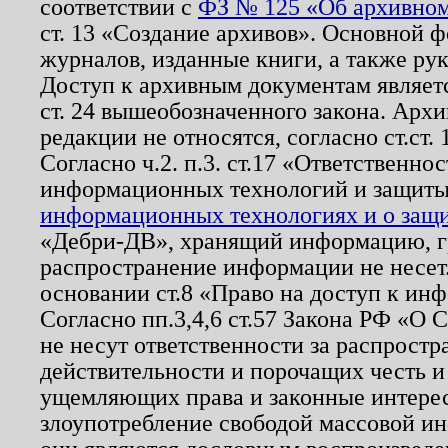
соответствии с
ФЗ № 125 «Об архивном
ст. 13 «Создание архивов». Основной ф
журналов, изданные книги, а также ру
Доступ к архивным документам являетс
ст. 24 вышеобозначенного закона. Арх
редакции не относятся, согласно ст.ст. 
Согласно ч.2. п.3. ст.17 «Ответственн
информационных технологий и защит
информационных технологиях и о защит
«Дебри-ДВ», хранящий информацию, гр
распространение информации не несет.
основании ст.8 «Право на доступ к ин
Согласно пп.3,4,6 ст.57 Закона РФ «О
не несут ответственности за распрост
действительности и порочащих честь и
ущемляющих права и законные интере
злоупотребление свободой массовой ин