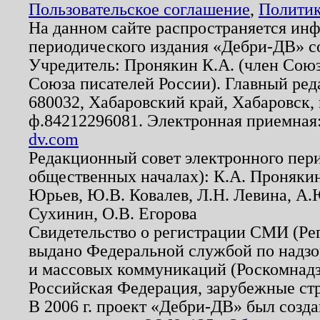
Пользовательское соглашение
,
Политик
На данном сайте распространяется ин
периодического издания «Дебри-ДВ» с
Учредитель: Пронякин К.А. (член Союз
Союза писателей России). Главный ред
680032, Хабаровский край, Хабаровск, п
ф.84212296081. Электронная приемная
dv.com
Редакционный совет электронного пер
общественных началах): К.А. Проняки
Юрьев, Ю.В. Ковалев, Л.Н. Левина, А.
Сухинин, О.В. Егорова
Свидетельство о регистрации СМИ (Р
выдано Федеральной службой по надзо
и массовых коммуникаций (Роскомнадзо
Российская Федерация, зарубежные ст
В 2006 г. проект «Дебри-ДВ» был созда