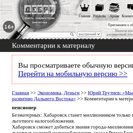
Главная
Разделы
Архив
Коммен
Приглашаем к о
Надоела рек
расширенный пои
Комментарии к материалу
Вы просматриваете обычную версию
Перейти на мобильную версию >>
Главная
>>
Экономика, Деньги
>>
Юрий Трутнев: «Мы
развитию Дальнего Востока»
>> Комментарии к матер
пенсионер
Безматерных: Хабаровск станет миллионником только 
льготного налогообложения.
Хабаровск сможет добиться звания города-миллионник
льготных условий налогообложения, сказал Роман Без