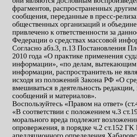
они являются дословным воспроизведе
фрагментов, распространенных другим
сообщения, переданные в пресс-релиза
общественных организаций и объединен
привлечено к ответственности за данн
Федерации о средствах массовой инфо
Согласно абз.3, п.13 Постановления П
2010 года «О практике применения суд
информации», «по делам, вытекающим
информации, распространитель не явл
исходя из положений Закона РФ «О ср
вмешиваться в деятельность редакции, 
сообщений и материалов».
Воспользуйтесь «Правом на ответ» (ст
«В соответствии с положением ч.3 ст.
морального вреда подлежит возложению
опровержения, в порядке ч.2 ст.152 ГК 
апелляционного определения Хабаровско