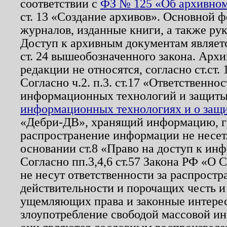
соответствии с
ФЗ № 125 «Об архивном
ст. 13 «Создание архивов». Основной ф
журналов, изданные книги, а также ру
Доступ к архивным документам являетс
ст. 24 вышеобозначенного закона. Арх
редакции не относятся, согласно ст.ст. 
Согласно ч.2. п.3. ст.17 «Ответственн
информационных технологий и защит
информационных технологиях и о защит
«Дебри-ДВ», хранящий информацию, гр
распространение информации не несет.
основании ст.8 «Право на доступ к ин
Согласно пп.3,4,6 ст.57 Закона РФ «О
не несут ответственности за распрост
действительности и порочащих честь и
ущемляющих права и законные интере
злоупотребление свободой массовой ин