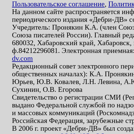
Пользовательское соглашение
,
Политик
На данном сайте распространяется ин
периодического издания «Дебри-ДВ» с
Учредитель: Пронякин К.А. (член Союз
Союза писателей России). Главный ред
680032, Хабаровский край, Хабаровск, п
ф.84212296081. Электронная приемная
dv.com
Редакционный совет электронного пер
общественных началах): К.А. Проняки
Юрьев, Ю.В. Ковалев, Л.Н. Левина, А.
Сухинин, О.В. Егорова
Свидетельство о регистрации СМИ (Р
выдано Федеральной службой по надзо
и массовых коммуникаций (Роскомнадзо
Российская Федерация, зарубежные ст
В 2006 г. проект «Дебри-ДВ» был созда