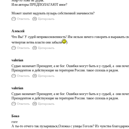
Мир-то тоже не дурак."
Или авторы ПРЕДПОЛАГАЮТ иное?
Может хватит надувать пузырь собственной значимости?
Ответить
Цитировать
Алексей
Что Вы! У судей неприкосновенность! Им нельзя ничего говорить и выражать сво
четвертая ветвь власти они забыли
)
Ответить
Цитировать
valerian
Судью назначает Призидент, а не бог. Ошибки могут быть и у судьей, а они по
Призидентом и действующие на територии России. такое сплошь и рядом.
Ответить
Цитировать
valerian
Судью назначает Призидент, а не бог. Ошибки могут быть и у судьей, а они по
Призидентом и действующие на територии России. такое сплошь и рядом.
Ответить
Цитировать
Боко
гоге
А ты-то отчего так пузыришься,Олежка с улицы Гоголя? Из чувства благодарнос