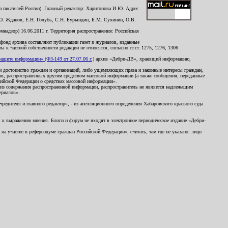
 писателей России). Главный редактор: Харитонова И.Ю. Адрес
Ю. Жданов, Е.Н. Голубь, С.Н. Бурындин, Б.М. Сухинин, О.В.
надзор) 16.06.2011 г. Территория распространения: Российская
й фонд архива составляют публикации газет и журналов, изданные
к частной собственности редакции не относятся, согласно ст.ст. 1275, 1276, 1306
щите информации» (ФЗ-149 от 27.07.06 г.)
архив «Дебри-ДВ», хранящий информацию,
ь и достоинство граждан и организаций, либо ущемляющих права и законные интересы граждан,
ов, распространенных другим средством массовой информации (а также сообщения, переданные
сийской Федерации о средствах массовой информации».
из содержания распространенной информации, распространитель не является надлежащим
ериалов».
редителя и главного редактор», - из апелляционного определения Хабаровского краевого суда
ны к выражению мнения. Блоги и форум не входят в электронное периодическое издание «Дебри-
а участие в референдуме граждан Российской Федерации»; считать, там где не указано: лицо