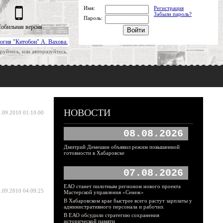
Имя:
Регистрация
Забыли пароль?
Пароль:
обильная версия
огия "Китобои" А. Вахова.
руйтесь, или авторизуйтесь.
НОВОСТИ
.09.2010 01:10:00
08.08.2026
Дмитрий Демешин объявил режим повышенной
готовности в Хабаровске
07.08.2026
ЕАО станет пилотным регионом нового проекта
.09.2010 04:09:25
Мастерской управления «Сенеж»
В Хабаровском крае быстрее всего растут зарплаты у
административного персонала и рабочих
В ЕАО обсудили стратегию сохранения
исторической памяти