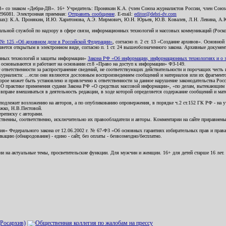
В» со знаком «Дебри-ДВ». 16+ Учредитель: Пронякин К.А. (член Союза журналистов России, член Союза
2296081. Электронная приемная:
Отправить сообщение
. E-mail:
editor@debri-dv.com
алах): К.А. Пронякин, И.Ю. Харитонова, А.Э. Мирмович, Ю.Н. Юрьев, Ю.В. Ковалев, Л.Н. Левина, А.
льной службой по надзору в сфере связи, информационных технологий и массовых коммуникаций (Роском
№ 125 «Об архивном деле в Российской Федерации»
, согласно п. 2 ст. 13 «Создание архивов». Основно
ется открытым в электронном виде, согласно п. 1 ст. 24 вышеобозначенного закона. Архивные документы 
ионных технологий и защиты информации»
Закона РФ «Об информации, информационных технологиях и о за
я основываются и работают на основании ст.8 «Право на доступ к информации» ФЗ-149.
 ответственности за распространение сведений, не соответствующих действительности и порочащих чест
урналиста: ...если они являются дословным воспроизведением сообщений и материалов или их фрагмент
орое может быть установлено и привлечено к ответственности за данное нарушение законодательства Рос
«О практике применения судами Закона РФ «О средствах массовой информации», «по делам, вытекающим 
вправе вмешиваться в деятельность редакции, в ходе которой определяется содержание сообщений и мат
одлежит возложению на авторов, а по опубликованию опровержения, в порядке ч.2 ст.152 ГК РФ - на уч
ожко, Н.В.Пестовой.
ереписку с авторами.
тственны, соответственно, исключительно их правообладатели и авторы. Комментарии на сайте приравне
я» Федерального закона от 12.06.2002 г. № 67-ФЗ «Об основных гарантиях избирательных прав и права н
ацию (обнародование) - едино - сайт, без оплаты - безвозмездно/бесплатно.
ии на актуальные темы, просветительские функции. Для мужчин и женщин. 16+ для детей старше 16 лет.