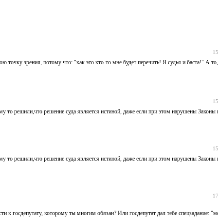
15
ю точку зрения, потому что: "как это кто-то мне будет перечить! Я судья и баста!" А т
15
чему то решили,что решение суда является истиной, даже если при этом нарушены Законы
15
чему то решили,что решение суда является истиной, даже если при этом нарушены Законы
17
ти к госдепутату, которому ты многим обязан? Или госдепутат дал тебе спецзадание: "м