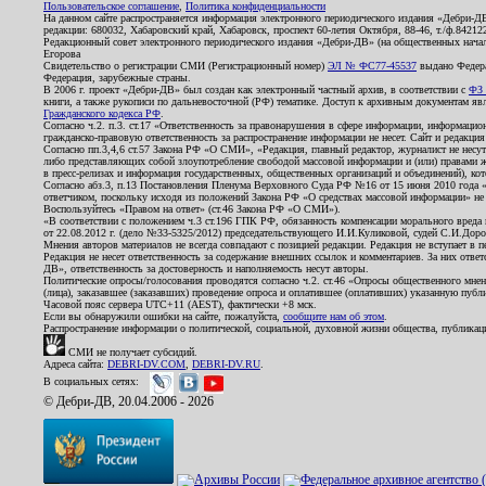
Пользовательское соглашение
,
Политика конфиденциальности
На данном сайте распространяется информация электронного периодического издания «Дебри-Д
редакции: 680032, Хабаровский край, Хабаровск, проспект 60-летия Октября, 88-46, т./ф.8421
Редакционный совет электронного периодического издания «Дебри-ДВ» (на общественных нач
Егорова
Свидетельство о регистрации СМИ (Регистрационный номер)
ЭЛ № ФС77-45537
выдано Федера
Федерация, зарубежные страны.
В 2006 г. проект «Дебри-ДВ» был создан как электронный частный архив, в соответствии с
ФЗ 
книги, а также рукописи по дальневосточной (РФ) тематике. Доступ к архивным документам явля
Гражданского кодекса РФ
.
Согласно ч.2. п.3. ст.17 «Ответственность за правонарушения в сфере информации, информац
гражданско-правовую ответственность за распространение информации не несет. Сайт и редакци
Согласно пп.3,4,6 ст.57 Закона РФ «О СМИ», «Редакция, главный редактор, журналист не несут
либо представляющих собой злоупотребление свободой массовой информации и (или) правами ж
в пресс-релизах и информация государственных, общественных организаций и объединений), кот
Согласно абз.3, п.13 Постановления Пленума Верховного Суда РФ №16 от 15 июня 2010 года 
ответчиком, поскольку исходя из положений Закона РФ «О средствах массовой информации» не 
Воспользуйтесь «Правом на ответ» (ст.46 Закона РФ «О СМИ»).
«В соответствии с положением ч.3 ст.196 ГПК РФ, обязанность компенсации морального вреда п
от 22.08.2012 г. (дело №33-5325/2012) председательствующего И.И.Куликовой, судей С.И.Дор
Мнения авторов материалов не всегда совпадают с позицией редакции. Редакция не вступает в п
Редакция не несет ответственность за содержание внешних ссылок и комментариев. За них отве
ДВ», ответственность за достоверность и наполняемость несут авторы.
Политические опросы/голосования проводятся согласно ч.2. ст.46 «Опросы общественного мнени
(лица), заказавшее (заказавших) проведение опроса и оплатившее (оплативших) указанную публик
Часовой пояс сервера UTC+11 (AEST), фактически +8 мск.
Если вы обнаружили ошибки на сайте, пожалуйста,
сообщите нам об этом
.
Распространение информации о политической, социальной, духовной жизни общества, публикац
СМИ не получает субсидий.
Адреса сайта:
DEBRI-DV.COM
,
DEBRI-DV.RU
.
В социальных сетях:
© Дебри-ДВ, 20.04.2006 - 2026