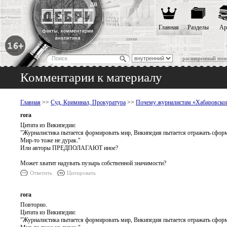
Главная
Разделы
Ар
расширенный пои
Комментарии к материалу
Главная
>>
Суд, Криминал, Прокуратура
>>
Почему журналистам «Хабаровского
гога
Цитата из Википедии:
"Журналистика пытается формировать мир, Википедия пытается отражать сформ
Мир-то тоже не дурак."
Или авторы ПРЕДПОЛАГАЮТ иное?
Может хватит надувать пузырь собственной значимости?
Ответить
Цитировать
гога
Повторно.
Цитата из Википедии:
"Журналистика пытается формировать мир, Википедия пытается отражать сформ