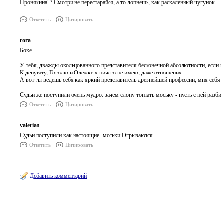
Пронякина"? Смотри не перестарайся, а то лопнешь, как раскаленный чугунок.
Ответить
Цитировать
гога
Боке
У тебя, дважды окольцованного представителя бесконечной абсолютности, если
К депутату, Гоголю и Олежке я ничего не имею, даже отношения.
А вот ты ведешь себя как яркий представитель древнейшей профессии, мня себя в
Судьи же поступили очень мудро: зачем слону топтать моську - пусть с ней разбир
Ответить
Цитировать
valerian
Судьи поступили как настоящие -моськи.Огрызаются
Ответить
Цитировать
Добавить комментарий