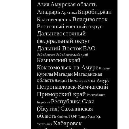
Азия
Амурская область
Биробиджан
Анадырь
Арктика
Владивосток
Благовещенск
Восточный военный округ
Дальневосточный
федеральный округ
Дальний Восток
ЕАО
Забайкалье
Забайкальский край
Камчатский край
Комсомольск-на-Амуре
Корякия
Магадан
Магаданская
Курилы
область
Николаевск-на-Амуре
Находка
Петропавловск-Камчатский
Приморский край
Республика
Республика Саха
Бурятия
(Якутия)
Сахалинская
область
ТОФ
Тында
Улан-Удэ
Сибирь
Хабаровск
Уссурийск