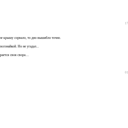
17
 не крышу сорвало, то дно вышибло точно.
сезнайкой. Но не угадал...
ается своя свора....
01