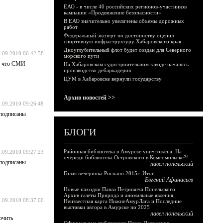
ЕАО - в числе 40 российских регионов-участников
кампании «Продвижение безопасности»
В ЕАО значительно увеличены объемы дорожных
работ
Федеральный эксперт по достоинству оценил
спортивную инфраструктуру Хабаровского края
Дноуглубительный флот будет создан для Северного
.09.2010 06:42:58
морского пути
о, что СМИ
На Хабаровском судостроительном заводе началось
производство дебаркадеров
ЦУМ в Хабаровске вернули государству
Архив новостей >>
.09.2010 09:26:48
 подписаны
БЛОГИ
Районная библиотека в Амурске уничтожена. На
.09.2010 09:27:23
очереди библиотека Островского в Комсомольске?!
 подписаны
павел попельский
Голая вечеринка Роснано 2015г. Итог.
Евгений Афанасьев
Новые находки Павла Петровича Попельского:
Архив газеты Природа и аномальные явления,
.09.2010 08:37:00
Неизвестная карта НижнеАмурЛага и Последние
выставки автора в Амурске по 2025
павел попельский
очить