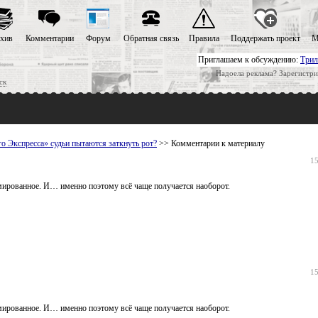
хив
Комментарии
Форум
Обратная связь
Правила
Поддержать проект
М
Приглашаем к обсуждению:
Трил
Надоела реклама? Зарегистри
ск
 Экспресса» судьи пытаются заткнуть рот?
>> Комментарии к материалу
15
ированное. И… именно поэтому всё чаще получается наоборот.
15
ированное. И… именно поэтому всё чаще получается наоборот.