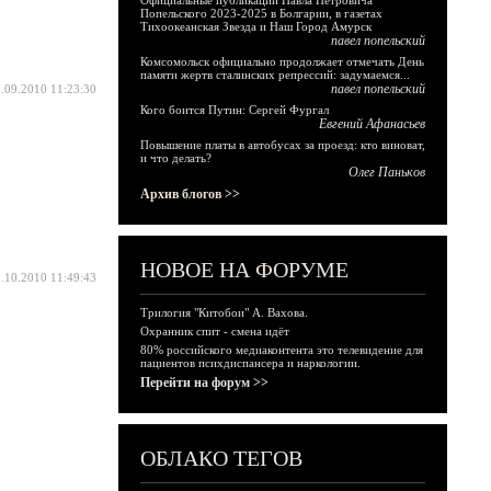
Официальные публикации Павла Петровича
Попельского 2023-2025 в Болгарии, в газетах
Тихоокеанская Звезда и Наш Город Амурск
павел попельский
Комсомольск официально продолжает отмечать День
памяти жертв сталинских репрессий: задумаемся...
павел попельский
.09.2010 11:23:30
Кого боится Путин: Сергей Фургал
Евгений Афанасьев
Повышение платы в автобусах за проезд: кто виноват,
и что делать?
Олег Паньков
Архив блогов >>
НОВОЕ НА ФОРУМЕ
.10.2010 11:49:43
Трилогия "Китобои" А. Вахова.
Охранник спит - смена идёт
80% российского медиаконтента это телевидение для
пациентов психдиспансера и наркологии.
Перейти на форум >>
ОБЛАКО ТЕГОВ