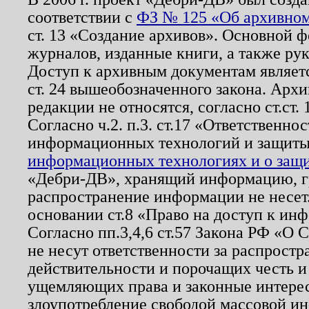
соответствии с
ФЗ № 125 «Об архивном
ст. 13 «Создание архивов». Основной ф
журналов, изданные книги, а также ру
Доступ к архивным документам являетс
ст. 24 вышеобозначенного закона. Арх
редакции не относятся, согласно ст.ст. 
Согласно ч.2. п.3. ст.17 «Ответственн
информационных технологий и защит
информационных технологиях и о защит
«Дебри-ДВ», хранящий информацию, гр
распространение информации не несет.
основании ст.8 «Право на доступ к ин
Согласно пп.3,4,6 ст.57 Закона РФ «О
не несут ответственности за распрост
действительности и порочащих честь и
ущемляющих права и законные интере
злоупотребление свободой массовой ин