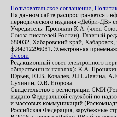
Пользовательское соглашение
,
Политик
На данном сайте распространяется ин
периодического издания «Дебри-ДВ» с
Учредитель: Пронякин К.А. (член Союз
Союза писателей России). Главный ред
680032, Хабаровский край, Хабаровск, п
ф.84212296081. Электронная приемная
dv.com
Редакционный совет электронного пер
общественных началах): К.А. Проняки
Юрьев, Ю.В. Ковалев, Л.Н. Левина, А.
Сухинин, О.В. Егорова
Свидетельство о регистрации СМИ (Р
выдано Федеральной службой по надзо
и массовых коммуникаций (Роскомнадзо
Российская Федерация, зарубежные ст
В 2006 г. проект «Дебри-ДВ» был созда