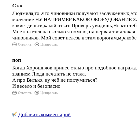
Стас
Людмила,то ,что чиновники получают заслуженных,это
молчание НУ НАПРИМЕР КАКОЕ ОБОРУДОВАНИЕ ЗА
какие деньги,какой откат. Проверь увидишь,Но кто тебе
Мне кажется,на сколько я помню,эта первая твоя такая
чиновников. Мой совет нелезь к этим ворюгам,мракобес
Ответить
Цитировать
поп
Когда Хорошилов принес стаью про подобное награжд
званием Люда печатать не стала.
А про Витько, ну чёб не поглумиться?
И весело и безопасно
Ответить
Цитировать
Добавить комментарий