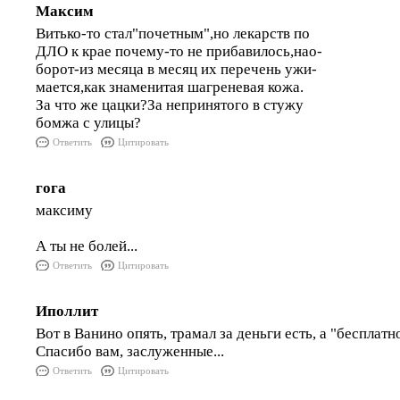
Максим
Витько-то стал"почетным",но лекарств по
ДЛО к крае почему-то не прибавилось,нао-
борот-из месяца в месяц их перечень ужи-
мается,как знаменитая шагреневая кожа.
За что же цацки?За непринятого в стужу
бомжа с улицы?
Ответить
Цитировать
гога
максиму
А ты не болей...
Ответить
Цитировать
Иполлит
Вот в Ванино опять, трамал за деньги есть, а "бесплатн
Спасибо вам, заслуженные...
Ответить
Цитировать