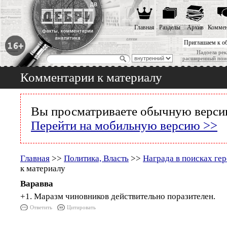
Главная
Разделы
Архив
Коммен
Приглашаем к о
Надоела рек
расширенный пои
Комментарии к материалу
Вы просматриваете обычную версию
Перейти на мобильную версию >>
Главная
>>
Политика, Власть
>>
Награда в поисках ге
к материалу
Варавва
+1. Маразм чиновников действительно поразителен.
Ответить
Цитировать