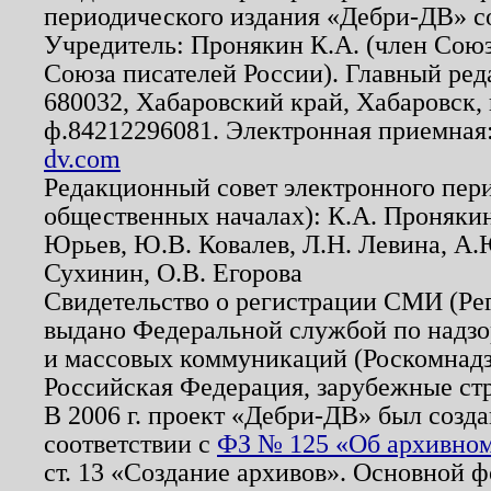
периодического издания «Дебри-ДВ» с
Учредитель: Пронякин К.А. (член Союз
Союза писателей России). Главный ред
680032, Хабаровский край, Хабаровск, п
ф.84212296081. Электронная приемная
dv.com
Редакционный совет электронного пер
общественных началах): К.А. Проняки
Юрьев, Ю.В. Ковалев, Л.Н. Левина, А.
Сухинин, О.В. Егорова
Свидетельство о регистрации СМИ (Р
выдано Федеральной службой по надзо
и массовых коммуникаций (Роскомнадзо
Российская Федерация, зарубежные ст
В 2006 г. проект «Дебри-ДВ» был созда
соответствии с
ФЗ № 125 «Об архивном
ст. 13 «Создание архивов». Основной ф