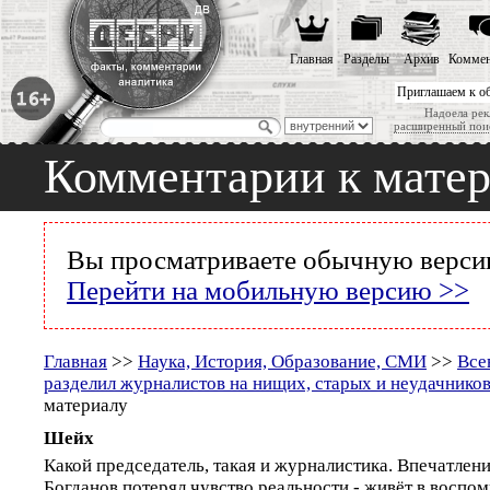
Главная
Разделы
Архив
Коммен
Приглашаем к о
Надоела рек
расширенный пои
Комментарии к мате
Вы просматриваете обычную версию
Перейти на мобильную версию >>
Главная
>>
Наука, История, Образование, СМИ
>>
Все
разделил журналистов на нищих, старых и неудачнико
материалу
Шейх
Какой председатель, такая и журналистика. Впечатлени
Богданов потерял чувство реальности - живёт в воспом