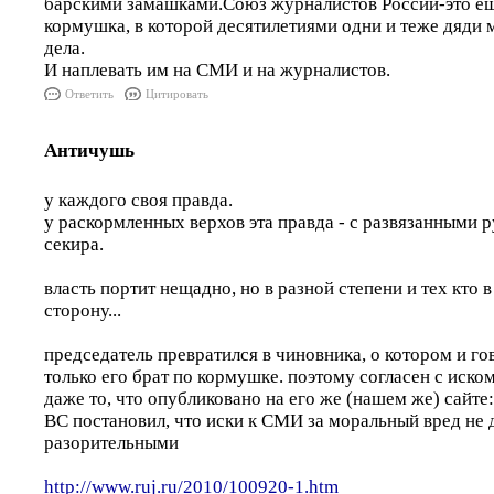
барскими замашками.Союз журналистов России-это ещ
кормушка, в которой десятилетиями одни и теже дяди 
дела.
И наплевать им на СМИ и на журналистов.
Ответить
Цитировать
Античушь
у каждого своя правда.
у раскормленных верхов эта правда - с развязанными р
секира.
власть портит нещадно, но в разной степени и тех кто в 
сторону...
председатель превратился в чиновника, о котором и го
только его брат по кормушке. поэтому согласен с иском
даже то, что опубликовано на его же (нашем же) сайте:
ВС постановил, что иски к СМИ за моральный вред не
разорительными
http://www.ruj.ru/2010/100920-1.htm