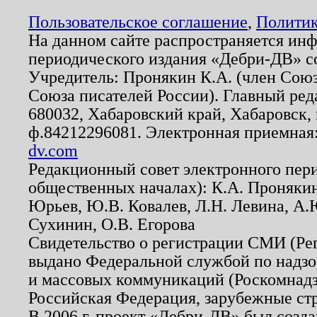
Пользовательское соглашение
,
Политик
На данном сайте распространяется ин
периодического издания «Дебри-ДВ» с
Учредитель: Пронякин К.А. (член Союз
Союза писателей России). Главный ред
680032, Хабаровский край, Хабаровск, п
ф.84212296081. Электронная приемная
dv.com
Редакционный совет электронного пер
общественных началах): К.А. Проняки
Юрьев, Ю.В. Ковалев, Л.Н. Левина, А.
Сухинин, О.В. Егорова
Свидетельство о регистрации СМИ (Р
выдано Федеральной службой по надзо
и массовых коммуникаций (Роскомнадзо
Российская Федерация, зарубежные ст
В 2006 г. проект «Дебри-ДВ» был созда