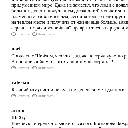
придуманном мире. Даже не заметил, что люди с появл
больших денег и получением должностей меняются и то
пламенным изобличителем, сегодня только имитирует б
на теплом месте и получить от жизни ещё больше. Так
стране "вторая древнейшая" превратиться в первую д
Ответить
Цитировать
поrf
Согласен с Шейхом, что этот дядька потерял чувство р
А про древнейшую... всех аршином не мерять!!!
Ответить
Цитировать
valerian
Бывший комунист и ни куда не денешся. методы теже.
Ответить
Цитировать
антон
Шейху.
В первую очередь это касается самого Богданова.Заж