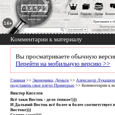
Главная
Разделы
Архив
Коммен
Приглашаем к о
Надоела рек
расширенный пои
Комментарии к материалу
Вы просматриваете обычную версию
Перейти на мобильную версию >>
Главная
>>
Экономика, Деньги
>>
Александр Лукашенк
подставить свое плечо Приморью
>> Комментарии к м
Виктор Киселев
Всё таки Восток - дело тонкое!)))
И Дальний Восток всё более и более соответствует
Востоке)))
Судите сами!)))