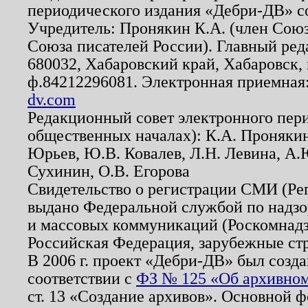
периодического издания «Дебри-ДВ» с
Учредитель: Пронякин К.А. (член Союз
Союза писателей России). Главный ред
680032, Хабаровский край, Хабаровск, п
ф.84212296081. Электронная приемная
dv.com
Редакционный совет электронного пер
общественных началах): К.А. Проняки
Юрьев, Ю.В. Ковалев, Л.Н. Левина, А.
Сухинин, О.В. Егорова
Свидетельство о регистрации СМИ (Р
выдано Федеральной службой по надзо
и массовых коммуникаций (Роскомнадзо
Российская Федерация, зарубежные ст
В 2006 г. проект «Дебри-ДВ» был созда
соответствии с
ФЗ № 125 «Об архивном
ст. 13 «Создание архивов». Основной ф