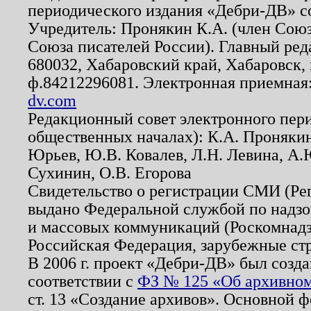
периодического издания «Дебри-ДВ» с
Учредитель: Пронякин К.А. (член Союз
Союза писателей России). Главный ред
680032, Хабаровский край, Хабаровск, п
ф.84212296081. Электронная приемная
dv.com
Редакционный совет электронного пер
общественных началах): К.А. Проняки
Юрьев, Ю.В. Ковалев, Л.Н. Левина, А.
Сухинин, О.В. Егорова
Свидетельство о регистрации СМИ (Р
выдано Федеральной службой по надзо
и массовых коммуникаций (Роскомнадзо
Российская Федерация, зарубежные ст
В 2006 г. проект «Дебри-ДВ» был созда
соответствии с
ФЗ № 125 «Об архивном
ст. 13 «Создание архивов». Основной ф