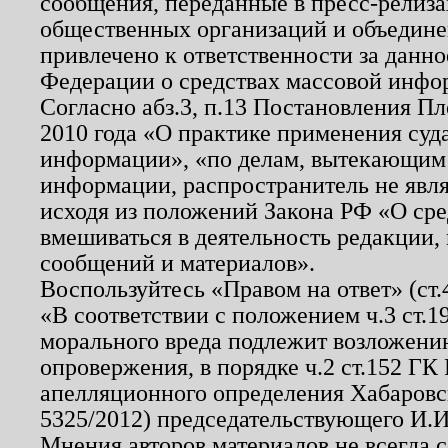
сообщения, переданные в пресс-релиза
общественных организаций и объединен
привлечено к ответственности за данн
Федерации о средствах массовой инфо
Согласно абз.3, п.13 Постановления П
2010 года «О практике применения суд
информации», «по делам, вытекающим
информации, распространитель не явл
исходя из положений Закона РФ «О ср
вмешиваться в деятельность редакции, 
сообщений и материалов».
Воспользуйтесь «Правом на ответ» (ст
«В соответствии с положением ч.3 ст.
морального вреда подлежит возложению
опровержения, в порядке ч.2 ст.152 ГК 
апелляционного определения Хабаровско
5325/2012) председательствующего И.И
Мнения авторов материалов не всегда 