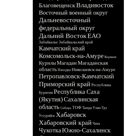
Владивосток
Благовещенск
Восточный военный округ
Дальневосточный
федеральный округ
Дальний Восток
ЕАО
Забайкалье
Забайкальский край
Камчатский край
Комсомольск-на-Амуре
Корякия
Магадан
Магаданская
Курилы
область
Николаевск-на-Амуре
Находка
Петропавловск-Камчатский
Приморский край
Республика
Республика Саха
Бурятия
(Якутия)
Сахалинская
область
ТОФ
Тында
Улан-Удэ
Сибирь
Хабаровск
Уссурийск
Хабаровский край
Чита
Чукотка
Южно-Сахалинск