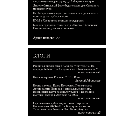
спортивную инфраструктуру Хабаровского края
Дноуглубительный флот будет создан для Северного
морского пути
На Хабаровском судостроительном заводе началось
производство дебаркадеров
ЦУМ в Хабаровске вернули государству
Бывший судоремонтный завод «Якорь» в Советской
Гавани планируют восстановить
Архив новостей >>
БЛОГИ
Районная библиотека в Амурске уничтожена. На
очереди библиотека Островского в Комсомольске?!
павел попельский
Голая вечеринка Роснано 2015г. Итог.
Евгений Афанасьев
Новые находки Павла Петровича Попельского:
Архив газеты Природа и аномальные явления,
Неизвестная карта НижнеАмурЛага и Последние
выставки автора в Амурске по 2025
павел попельский
Официальные публикации Павла Петровича
Попельского 2023-2025 в Болгарии, в газетах
Тихоокеанская Звезда и Наш Город Амурск
павел попельский