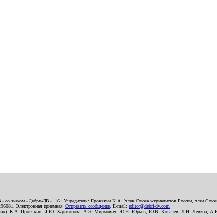
В» со знаком «Дебри-ДВ». 16+ Учредитель: Пронякин К.А. (член Союза журналистов России, член Союза
2296081. Электронная приемная:
Отправить сообщение
. E-mail:
editor@debri-dv.com
алах): К.А. Пронякин, И.Ю. Харитонова, А.Э. Мирмович, Ю.Н. Юрьев, Ю.В. Ковалев, Л.Н. Левина, А.