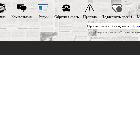
хив
Комментарии
Форум
Обратная связь
Правила
Поддержать проект
М
Приглашаем к обсуждению:
Трил
Надоела реклама? Зарегистри
ск