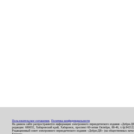
Пользовательское соглашение
,
Политика конфиденциальности
На данном сайте распространяется информация электронного периодического издания «Дебри-Д
редакции: 680032, Хабаровский край, Хабаровск, проспект 60-летия Октября, 88-46, т./ф.8421
Редакционный совет электронного периодического издания «Дебри-ДВ» (на общественных нач
Егорова