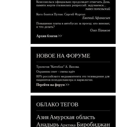
Комсомольск официально продолжает отмечать День
памяти жертв сталинских репрессий: задумаемся...
павел попельский
Кого боится Путин: Сергей Фургал
Евгений Афанасьев
Повышение платы в автобусах за проезд: кто виноват,
и что делать?
Олег Паньков
Архив блогов >>
НОВОЕ НА ФОРУМЕ
Трилогия "Китобои" А. Вахова.
Охранник спит - смена идёт
80% российского медиаконтента это телевидение для
пациентов психдиспансера и наркологии.
Перейти на форум >>
ОБЛАКО ТЕГОВ
Азия
Амурская область
Биробиджан
Анадырь
Арктика