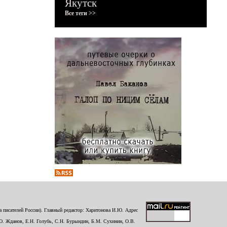
Якутск
Все теги >>
 писателей России). Главный редактор: Харитонова И.Ю. Адрес
Ю. Жданов, Е.Н. Голубь, С.Н. Бурындин, Б.М. Сухинин, О.В.