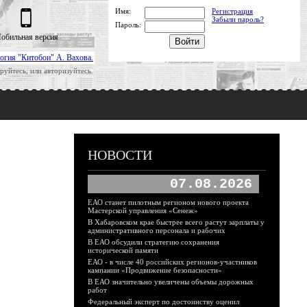
Имя:
Регистрация
Забыли пароль?
Пароль:
обильная версия
огия "Китобои" А. Вахова.
руйтесь, или авторизуйтесь.
НОВОСТИ
07.08.2026
ЕАО станет пилотным регионом нового проекта
Мастерской управления «Сенеж»
В Хабаровском крае быстрее всего растут зарплаты у
административного персонала и рабочих
В ЕАО обсудили стратегию сохранения
исторической памяти
ЕАО - в числе 40 российских регионов-участников
кампании «Продвижение безопасности»
В ЕАО значительно увеличены объемы дорожных
работ
Федеральный эксперт по достоинству оценил