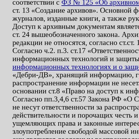
соответствии с
ФЗ № 125 «Об архивном
ст. 13 «Создание архивов». Основной ф
журналов, изданные книги, а также ру
Доступ к архивным документам являетс
ст. 24 вышеобозначенного закона. Арх
редакции не относятся, согласно ст.ст. 
Согласно ч.2. п.3. ст.17 «Ответственн
информационных технологий и защит
информационных технологиях и о защит
«Дебри-ДВ», хранящий информацию, гр
распространение информации не несет.
основании ст.8 «Право на доступ к ин
Согласно пп.3,4,6 ст.57 Закона РФ «О
не несут ответственности за распрост
действительности и порочащих честь и
ущемляющих права и законные интере
злоупотребление свободой массовой ин