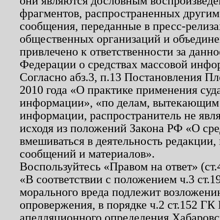
они являются дословным воспроизведе
фрагментов, распространенных другим
сообщения, переданные в пресс-релиза
общественных организаций и объединен
привлечено к ответственности за данн
Федерации о средствах массовой инфо
Согласно абз.3, п.13 Постановления П
2010 года «О практике применения суд
информации», «по делам, вытекающим
информации, распространитель не явл
исходя из положений Закона РФ «О ср
вмешиваться в деятельность редакции, 
сообщений и материалов».
Воспользуйтесь «Правом на ответ» (ст
«В соответствии с положением ч.3 ст.
морального вреда подлежит возложению
опровержения, в порядке ч.2 ст.152 ГК 
апелляционного определения Хабаровско