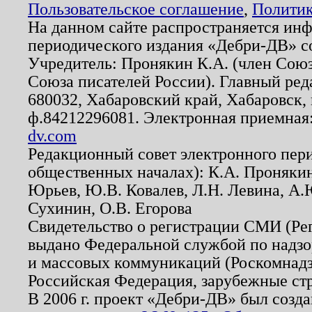
Пользовательское соглашение
,
Политик
На данном сайте распространяется ин
периодического издания «Дебри-ДВ» с
Учредитель: Пронякин К.А. (член Союз
Союза писателей России). Главный ред
680032, Хабаровский край, Хабаровск, п
ф.84212296081. Электронная приемная
dv.com
Редакционный совет электронного пер
общественных началах): К.А. Проняки
Юрьев, Ю.В. Ковалев, Л.Н. Левина, А.
Сухинин, О.В. Егорова
Свидетельство о регистрации СМИ (Р
выдано Федеральной службой по надзо
и массовых коммуникаций (Роскомнадзо
Российская Федерация, зарубежные ст
В 2006 г. проект «Дебри-ДВ» был созда