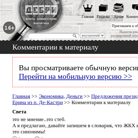
Главная
Разделы
Архив
Коммен
Приглашаем к о
Надоела рек
расширенный пои
Комментарии к материалу
Вы просматриваете обычную версию
Перейти на мобильную версию >>
Главная
>>
Экономика, Деньги
>>
Предложения презид
Ерина из п. Де-Кастри
>> Комментарии к материалу
Света
это не мнение..это стеб.
А я предлагаю, давайте запишем в словарик, что ЖКХ
это синонимы!