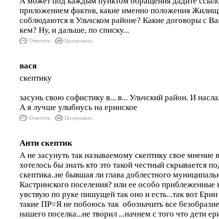
А может под каждым пунктом обращения дадите ссылоч
приложением фактов, какие именно положения Жилищн
соблюдаются в Ульчском районе? Какие договоры с Ва
кем? Ну, и дальше, по списку...
Ответить
Цитировать
вася
скептику
засунь свою софистику в... в... Ульчский район. И насл
А я лучше улыбнусь на еринское
Ответить
Цитировать
Анти скептик
А не засунуть так называемому скептику свое мнение в .
хотелось бы знать кто это такой честный скрывается п
скептика..не бывшая ли глава доблестного муниципаль
Кастринского поселения? или ее особо приблеженные 
увствую по руке пишущей так оно и есть...так вот Ерин
такие ПР=Я не побоюсь так обозначить все безобразие
нашего поселка...не творил ...начнем с того что дет