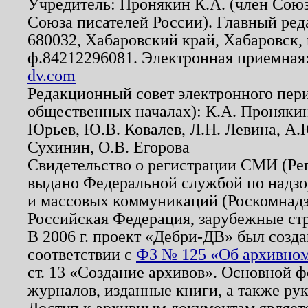
Учредитель: Пронякин К.А. (член Союз
Союза писателей России). Главный ред
680032, Хабаровский край, Хабаровск, п
ф.84212296081. Электронная приемная
dv.com
Редакционный совет электронного пер
общественных началах): К.А. Проняки
Юрьев, Ю.В. Ковалев, Л.Н. Левина, А.
Сухинин, О.В. Егорова
Свидетельство о регистрации СМИ (Р
выдано Федеральной службой по надзо
и массовых коммуникаций (Роскомнадзо
Российская Федерация, зарубежные ст
В 2006 г. проект «Дебри-ДВ» был созда
соответствии с
ФЗ № 125 «Об архивном
ст. 13 «Создание архивов». Основной ф
журналов, изданные книги, а также ру
Доступ к архивным документам являетс