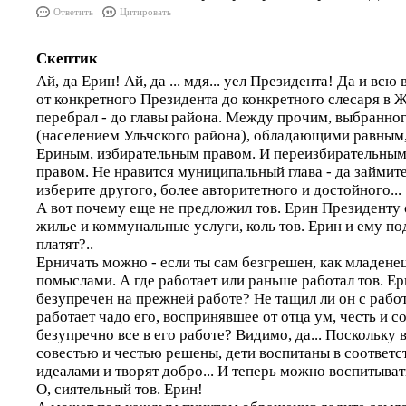
Ответить
Цитировать
Скептик
Ай, да Ерин! Ай, да ... мдя... уел Президента! Да и всю 
от конкретного Президента до конкретного слесаря в ЖК
перебрал - до главы района. Между прочим, выбранно
(населением Ульчского района), обладающими равным,
Ериным, избирательным правом. И переизбирательны
правом. Не нравится муниципальный глава - да займите
изберите другого, более авторитетного и достойного...
А вот почему еще не предложил тов. Ерин Президенту 
жилье и коммунальные услуги, коль тов. Ерин и ему по
платят?..
Ерничать можно - если ты сам безгрешен, как младенец
помыслами. А где работает или раньше работал тов. Ер
безупречен на прежней работе? Не тащил ли он с работ
работает чадо его, воспринявшее от отца ум, честь и с
безупречно все в его работе? Видимо, да... Поскольку
совестью и честью решены, дети воспитаны в соответс
идеалами и творят добро... И теперь можно воспитыват
О, сиятельный тов. Ерин!