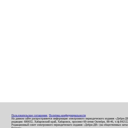
Пользовательское соглашение
,
Политика конфиденциальности
На данном сайте распространяется информация электронного периодического издания «Дебри-Д
редакции: 680032, Хабаровский край, Хабаровск, проспект 60-летия Октября, 88-46, т./ф.8421
Редакционный совет электронного периодического издания «Дебри-ДВ» (на общественных нач
Егорова