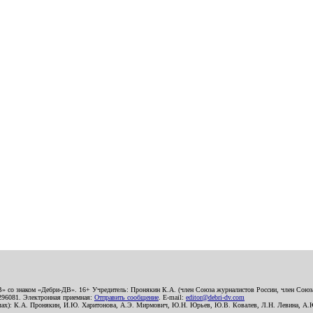
В» со знаком «Дебри-ДВ». 16+ Учредитель: Пронякин К.А. (член Союза журналистов России, член Союза
2296081. Электронная приемная:
Отправить сообщение
. E-mail:
editor@debri-dv.com
алах): К.А. Пронякин, И.Ю. Харитонова, А.Э. Мирмович, Ю.Н. Юрьев, Ю.В. Ковалев, Л.Н. Левина, А.