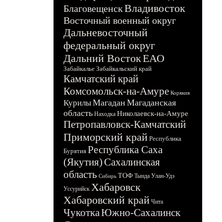
Владивосток
Благовещенск
Восточный военный округ
Дальневосточный
федеральный округ
Дальний Восток
ЕАО
Забайкалье
Забайкальский край
Камчатский край
Комсомольск-на-Амуре
Корякия
Магадан
Магаданская
Курилы
область
Николаевск-на-Амуре
Находка
Петропавловск-Камчатский
Приморский край
Республика
Республика Саха
Бурятия
(Якутия)
Сахалинская
область
ТОФ
Тында
Улан-Удэ
Сибирь
Хабаровск
Уссурийск
Хабаровский край
Чита
Чукотка
Южно-Сахалинск