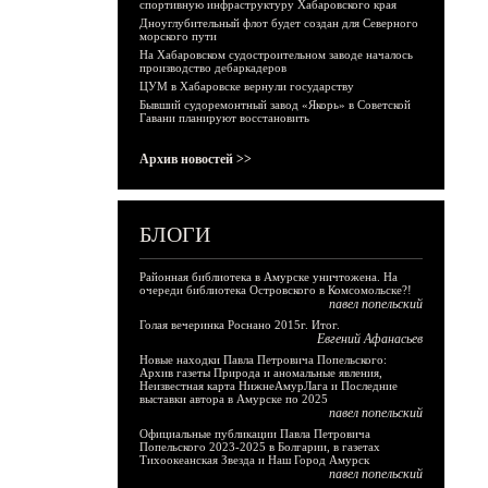
спортивную инфраструктуру Хабаровского края
Дноуглубительный флот будет создан для Северного
морского пути
На Хабаровском судостроительном заводе началось
производство дебаркадеров
ЦУМ в Хабаровске вернули государству
Бывший судоремонтный завод «Якорь» в Советской
Гавани планируют восстановить
Архив новостей >>
БЛОГИ
Районная библиотека в Амурске уничтожена. На
очереди библиотека Островского в Комсомольске?!
павел попельский
Голая вечеринка Роснано 2015г. Итог.
Евгений Афанасьев
Новые находки Павла Петровича Попельского:
Архив газеты Природа и аномальные явления,
Неизвестная карта НижнеАмурЛага и Последние
выставки автора в Амурске по 2025
павел попельский
Официальные публикации Павла Петровича
Попельского 2023-2025 в Болгарии, в газетах
Тихоокеанская Звезда и Наш Город Амурск
павел попельский