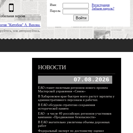
Имя:
Регистрация
Забыли пароль?
Пароль:
обильная версия
огия "Китобои" А. Вахова.
руйтесь, или авторизуйтесь.
НОВОСТИ
07.08.2026
ЕАО станет пилотным регионом нового проекта
Мастерской управления «Сенеж»
В Хабаровском крае быстрее всего растут зарплаты у
административного персонала и рабочих
В ЕАО обсудили стратегию сохранения
исторической памяти
ЕАО - в числе 40 российских регионов-участников
кампании «Продвижение безопасности»
В ЕАО значительно увеличены объемы дорожных
работ
Федеральный эксперт по достоинству оценил