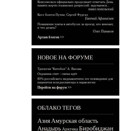
Комсомольск официально продолжает отмечать День
памяти жертв сталинских репрессий: задумаемся...
павел попельский
Кого боится Путин: Сергей Фургал
Евгений Афанасьев
Повышение платы в автобусах за проезд: кто виноват,
и что делать?
Олег Паньков
Архив блогов >>
НОВОЕ НА ФОРУМЕ
Трилогия "Китобои" А. Вахова.
Охранник спит - смена идёт
80% российского медиаконтента это телевидение для
пациентов психдиспансера и наркологии.
Перейти на форум >>
ОБЛАКО ТЕГОВ
Азия
Амурская область
Биробиджан
Анадырь
Арктика