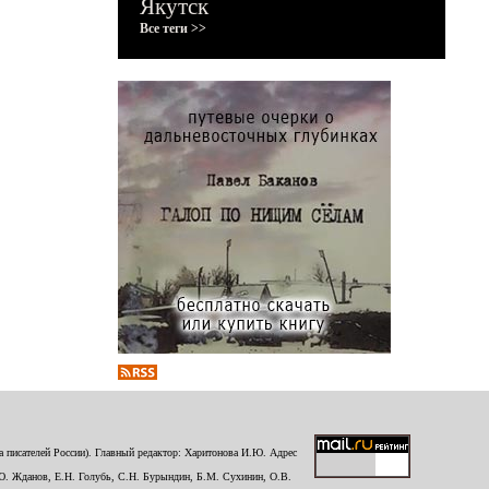
Якутск
Все теги >>
 писателей России). Главный редактор: Харитонова И.Ю. Адрес
Ю. Жданов, Е.Н. Голубь, С.Н. Бурындин, Б.М. Сухинин, О.В.