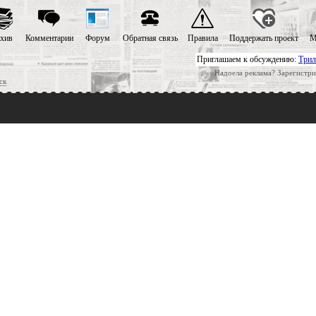
хив
Комментарии
Форум
Обратная связь
Правила
Поддержать проект
М
Приглашаем к обсуждению:
Трил
Надоела реклама? Зарегистри
ск