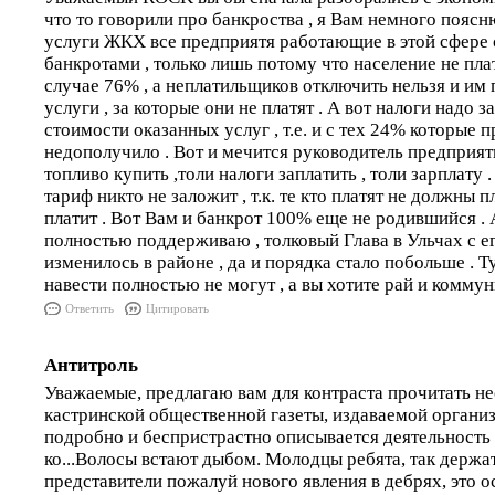
что то говорили про банкроства , я Вам немного поясн
услуги ЖКХ все предприятя работающие в этой сфере с
банкротами , только лишь потому что население не пла
случае 76% , а неплатильщиков отключить нельзя и им
услуги , за которые они не платят . А вот налоги надо з
стоимости оказанных услуг , т.е. и с тех 24% которые 
недополучило . Вот и мечится руководитель предприят
топливо купить ,толи налоги заплатить , толи зарплату
тариф никто не заложит , т.к. те кто платят не должны пл
платит . Вот Вам и банкрот 100% еще не родившийся . 
полностью поддерживаю , толковый Глава в Ульчах с 
изменилось в районе , да и порядка стало побольше . Т
навести полностью не могут , а вы хотите рай и коммун
Ответить
Цитировать
Антитроль
Уважаемые, предлагаю вам для контраста прочитать не
кастринской общественной газеты, издаваемой органи
подробно и беспристрастно описывается деятельность 
ко...Волосы встают дыбом. Молодцы ребята, так держат
представители пожалуй нового явления в дебрях, это 