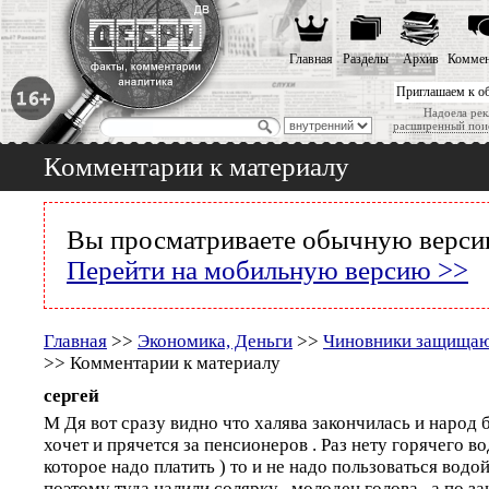
Главная
Разделы
Архив
Коммен
Приглашаем к о
Надоела рек
расширенный пои
Комментарии к материалу
Вы просматриваете обычную версию
Перейти на мобильную версию >>
Главная
>>
Экономика, Деньги
>>
Чиновники защищаю
>> Комментарии к материалу
сергей
М Дя вот сразу видно что халява закончилась и народ б
хочет и прячется за пенсионеров . Раз нету горячего в
которое надо платить ) то и не надо пользоваться водой
поэтому туда налили солярку . молодец голова . а по за