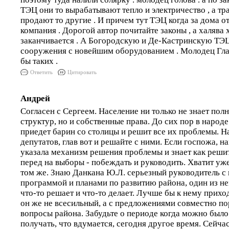
ТЭЦ они то вырабатывают тепло и электричество , а т
продают то другие . И причем тут ТЭЦ когда за дома 
компания . Дорогой автор почитайте законы , а халява
заканчивается . А Богородскую и Де-Кастринскую ТЭЦ
сооружения с новейшим оборудованием . Молодец Гла
бы таких .
Ответить
Цитировать
Андрей
Согласен с Сергеем. Население ни только не знает пол
структур, но и собственные права. До сих пор в народе
приедет барин со столицы и решит все их проблемы. Н
депутатов, глав вот и решайте с ними. Если госпожа, 
указала механизм решения проблемы и знает как решить
перед на выборы - побеждать и руководить. Хватит уж
том же. Знаю Данкана Ю.Л. серьезный руководитель с
программой и планами по развитию района, один из нем
что-то решает и что-то делает. Лучше бы к нему прихо
он же не всесильный, а с предложениями совместно по
вопросы района. Забудьте о периоде когда можно было 
получать, что вдумается, сегодня другое время. Сейчас