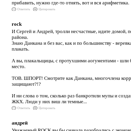
прибавить, нужно где-то отнять, вот и вся арифметика.
Ответить
Цитировать
rock
И Сергей и Андрей, тролли несчастные, идите домой, п
района.
Знаю Данкана и без вас, как и по большинству - веревк
плакать.
А вы, плакальщицы, с протухшими аогументами - шли б
место.
ТОВ. ШПОРТ! Смотрите как Данкана, многочлена корр
защищают?!?
И ни слова о том, сколько раз банкротили мупы и созд
ЖКХ. Люди у них виш ли темные...
Ответить
Цитировать
андрей
Уважаемый ROCK вы бы сначала разобрались с эконом