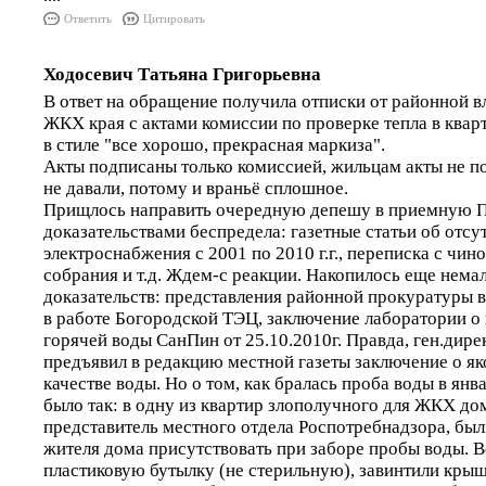
Ответить
Цитировать
Ходосевич Татьяна Григорьевна
В ответ на обращение получила отписки от районной в
ЖКХ края с актами комиссии по проверке тепла в кварт
в стиле "все хорошо, прекрасная маркиза".
Акты подписаны только комиссией, жильцам акты не п
не давали, потому и враньё сплошное.
Прищлось направить очередную депешу в приемную П
доказательствами беспредела: газетные статьи об отс
электроснабжения с 2001 по 2010 г.г., переписка с чи
собрания и т.д. Ждем-с реакции. Накопилось еще нема
доказательств: представления районной прокуратуры 
в работе Богородской ТЭЦ, заключение лаборатории о
горячей воды СанПин от 25.10.2010г. Правда, ген.дире
предъявил в редакцию местной газеты заключение о я
качестве воды. Но о том, как бралась проба воды в янв
было так: в одну из квартир злополучного для ЖКХ до
представитель местного отдела Роспотребнадзора, бы
жителя дома присутствовать при заборе пробы воды. В
пластиковую бутылку (не стерильную), завинтили крышк