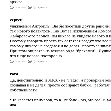
архива
Ответить
Цитировать
сергей
уважаемый Антропль , Вы бы посетили другие районы 
там нового появилось . Так Вот за исключением Комсо
Хабаровского раонов , вы ничего не увидете нового и 
Поэтому говорить просто так сотрясая воздух что все 
самому ничего не создавая и не делая , просто занимат
При этом опираясь на всякого рода "брехалки" . Лучш
что и где нового постороено .
Ответить
Цитировать
гога
Да, действительно, в ЖКХ - не "Гады", а проворные ко
создавая и не делая, просто собирают бабки, "работая
собственности....
Что касается примеров, то в Эльбане - газ, это раз. В Х
два....
....