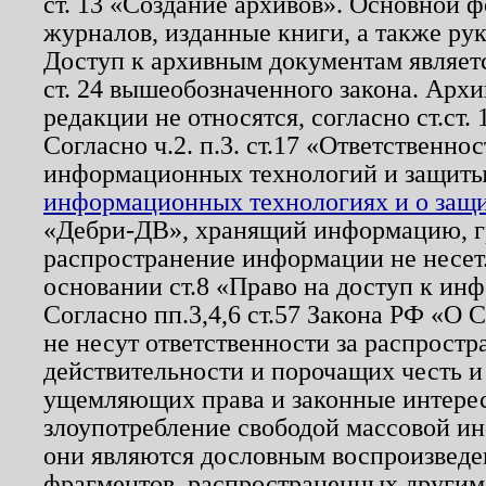
ст. 13 «Создание архивов». Основной ф
журналов, изданные книги, а также ру
Доступ к архивным документам являетс
ст. 24 вышеобозначенного закона. Арх
редакции не относятся, согласно ст.ст. 
Согласно ч.2. п.3. ст.17 «Ответственн
информационных технологий и защит
информационных технологиях и о защит
«Дебри-ДВ», хранящий информацию, гр
распространение информации не несет.
основании ст.8 «Право на доступ к ин
Согласно пп.3,4,6 ст.57 Закона РФ «О
не несут ответственности за распрост
действительности и порочащих честь и
ущемляющих права и законные интере
злоупотребление свободой массовой ин
они являются дословным воспроизведе
фрагментов, распространенных другим