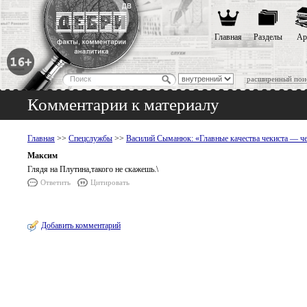
Главная
Разделы
Ар
расширенный пои
Комментарии к материалу
Главная
>>
Спецслужбы
>>
Василий Сыманюк: «Главные качества чекиста — че
Максим
Глядя на Плутина,такого не скажешь.\
Ответить
Цитировать
Добавить комментарий