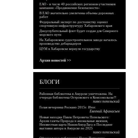
ЕАО - в числе 40 российских регионов-участников
кампании «Продвижение безопасности»
В ЕАО значительно увеличены объемы дорожных
работ
Федеральный эксперт по достоинству оценил
спортивную инфраструктуру Хабаровского края
Дноуглубительный флот будет создан для Северного
морского пути
На Хабаровском судостроительном заводе началось
производство дебаркадеров
ЦУМ в Хабаровске вернули государству
Архив новостей >>
БЛОГИ
Районная библиотека в Амурске уничтожена. На
очереди библиотека Островского в Комсомольске?!
павел попельский
Голая вечеринка Роснано 2015г. Итог.
Евгений Афанасьев
Новые находки Павла Петровича Попельского:
Архив газеты Природа и аномальные явления,
Неизвестная карта НижнеАмурЛага и Последние
выставки автора в Амурске по 2025
павел попельский