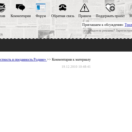
хив
Комментарии
Форум
Обратная связь
Правила
Поддержать проект
М
Приглашаем к обсуждению:
Трил
Надоела реклама? Зарегистри
ск
стность и преданность Родине»
>> Комментарии к материалу
19.12.2010 10:48:41