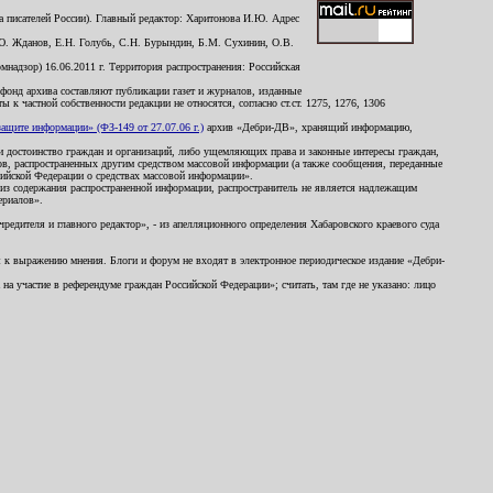
 писателей России). Главный редактор: Харитонова И.Ю. Адрес
Ю. Жданов, Е.Н. Голубь, С.Н. Бурындин, Б.М. Сухинин, О.В.
надзор) 16.06.2011 г. Территория распространения: Российская
й фонд архива составляют публикации газет и журналов, изданные
к частной собственности редакции не относятся, согласно ст.ст. 1275, 1276, 1306
щите информации» (ФЗ-149 от 27.07.06 г.)
архив «Дебри-ДВ», хранящий информацию,
ь и достоинство граждан и организаций, либо ущемляющих права и законные интересы граждан,
ов, распространенных другим средством массовой информации (а также сообщения, переданные
сийской Федерации о средствах массовой информации».
из содержания распространенной информации, распространитель не является надлежащим
ериалов».
редителя и главного редактор», - из апелляционного определения Хабаровского краевого суда
ны к выражению мнения. Блоги и форум не входят в электронное периодическое издание «Дебри-
а участие в референдуме граждан Российской Федерации»; считать, там где не указано: лицо