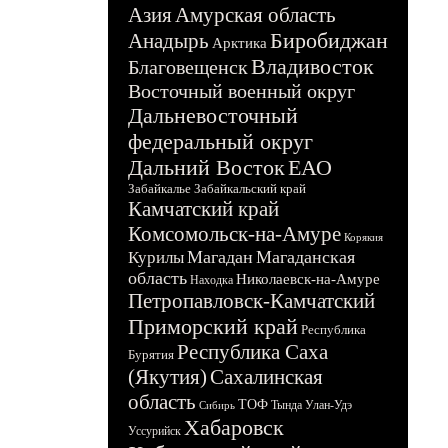
Азия
Амурская область
Биробиджан
Анадырь
Арктика
Владивосток
Благовещенск
Восточный военный округ
Дальневосточный
федеральный округ
Дальний Восток
ЕАО
Забайкалье
Забайкальский край
Камчатский край
Комсомольск-на-Амуре
Корякия
Магадан
Магаданская
Курилы
область
Николаевск-на-Амуре
Находка
Петропавловск-Камчатский
Приморский край
Республика
Республика Саха
Бурятия
(Якутия)
Сахалинская
область
ТОФ
Тында
Улан-Удэ
Сибирь
Хабаровск
Уссурийск