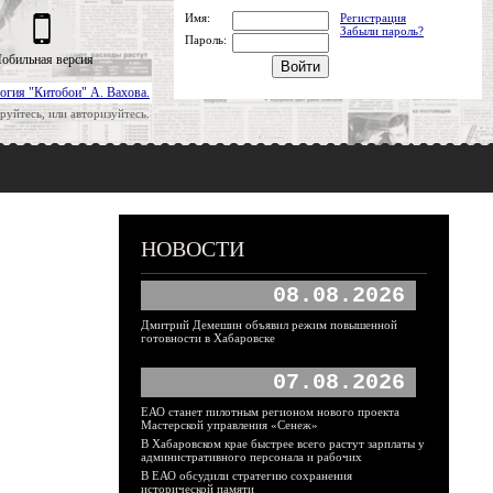
Имя:
Регистрация
Забыли пароль?
Пароль:
обильная версия
огия "Китобои" А. Вахова.
руйтесь, или авторизуйтесь.
НОВОСТИ
08.08.2026
Дмитрий Демешин объявил режим повышенной
готовности в Хабаровске
07.08.2026
ЕАО станет пилотным регионом нового проекта
Мастерской управления «Сенеж»
В Хабаровском крае быстрее всего растут зарплаты у
административного персонала и рабочих
В ЕАО обсудили стратегию сохранения
исторической памяти