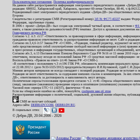
Пользовательское соглашение
,
Политика конфиденциальности
На данном сайте распространяется информация электронного периодического издания «Дебри-Д
редакции: 680032, Хабаровский край, Хабаровск, проспект 60-летия Октября, 88-46, т./ф.8421
Редакционный совет электронного периодического издания «Дебри-ДВ» (на общественных нач
Егорова
Свидетельство о регистрации СМИ (Регистрационный номер)
ЭЛ № ФС77-45537
выдано Федера
Федерация, зарубежные страны.
В 2006 г. проект «Дебри-ДВ» был создан как электронный частный архив, в соответствии с
ФЗ 
книги, а также рукописи по дальневосточной (РФ) тематике. Доступ к архивным документам явля
Гражданского кодекса РФ
.
Согласно ч.2. п.3. ст.17 «Ответственность за правонарушения в сфере информации, информац
гражданско-правовую ответственность за распространение информации не несет. Сайт и редакци
Согласно пп.3,4,6 ст.57 Закона РФ «О СМИ», «Редакция, главный редактор, журналист не несут
либо представляющих собой злоупотребление свободой массовой информации и (или) правами ж
в пресс-релизах и информация государственных, общественных организаций и объединений), кот
Согласно абз.3, п.13 Постановления Пленума Верховного Суда РФ №16 от 15 июня 2010 года 
ответчиком, поскольку исходя из положений Закона РФ «О средствах массовой информации» не 
Воспользуйтесь «Правом на ответ» (ст.46 Закона РФ «О СМИ»).
«В соответствии с положением ч.3 ст.196 ГПК РФ, обязанность компенсации морального вреда п
от 22.08.2012 г. (дело №33-5325/2012) председательствующего И.И.Куликовой, судей С.И.Дор
Мнения авторов материалов не всегда совпадают с позицией редакции. Редакция не вступает в п
Редакция не несет ответственность за содержание внешних ссылок и комментариев. За них отве
ДВ», ответственность за достоверность и наполняемость несут авторы.
Политические опросы/голосования проводятся согласно ч.2. ст.46 «Опросы общественного мнени
(лица), заказавшее (заказавших) проведение опроса и оплатившее (оплативших) указанную публик
Часовой пояс сервера UTC+11 (AEST), фактически +8 мск.
Если вы обнаружили ошибки на сайте, пожалуйста,
сообщите нам об этом
.
Распространение информации о политической, социальной, духовной жизни общества, публикац
СМИ не получает субсидий.
Адреса сайта:
DEBRI-DV.COM
,
DEBRI-DV.RU
.
В социальных сетях:
© Дебри-ДВ, 20.04.2006 - 2026