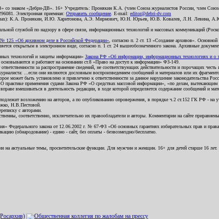
В» со знаком «Дебри-ДВ». 16+ Учредитель: Пронякин К.А. (член Союза журналистов России, член Союза
2296081. Электронная приемная:
Отправить сообщение
. E-mail:
editor@debri-dv.com
алах): К.А. Пронякин, И.Ю. Харитонова, А.Э. Мирмович, Ю.Н. Юрьев, Ю.В. Ковалев, Л.Н. Левина, А.
льной службой по надзору в сфере связи, информационных технологий и массовых коммуникаций (Роском
№ 125 «Об архивном деле в Российской Федерации»
, согласно п. 2 ст. 13 «Создание архивов». Основно
ется открытым в электронном виде, согласно п. 1 ст. 24 вышеобозначенного закона. Архивные документы 
ионных технологий и защиты информации»
Закона РФ «Об информации, информационных технологиях и о за
я основываются и работают на основании ст.8 «Право на доступ к информации» ФЗ-149.
 ответственности за распространение сведений, не соответствующих действительности и порочащих чест
урналиста: ...если они являются дословным воспроизведением сообщений и материалов или их фрагмент
орое может быть установлено и привлечено к ответственности за данное нарушение законодательства Рос
«О практике применения судами Закона РФ «О средствах массовой информации», «по делам, вытекающим 
вправе вмешиваться в деятельность редакции, в ходе которой определяется содержание сообщений и мат
одлежит возложению на авторов, а по опубликованию опровержения, в порядке ч.2 ст.152 ГК РФ - на уч
ожко, Н.В.Пестовой.
ереписку с авторами.
тственны, соответственно, исключительно их правообладатели и авторы. Комментарии на сайте приравне
я» Федерального закона от 12.06.2002 г. № 67-ФЗ «Об основных гарантиях избирательных прав и права н
ацию (обнародование) - едино - сайт, без оплаты - безвозмездно/бесплатно.
ии на актуальные темы, просветительские функции. Для мужчин и женщин. 16+ для детей старше 16 лет.