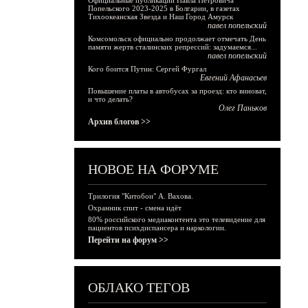
Официальные публикации Павла Петровича
Попельского 2023-2025 в Болгарии, в газетах
Тихоокеанская Звезда и Наш Город Амурск
павел попельский
Комсомольск официально продолжает отмечать День
памяти жертв сталинских репрессий: задумаемся...
павел попельский
Кого боится Путин: Сергей Фургал
Евгений Афанасьев
Повышение платы в автобусах за проезд: кто виноват,
и что делать?
Олег Паньков
Архив блогов >>
НОВОЕ НА ФОРУМЕ
Трилогия "Китобои" А. Вахова.
Охранник спит - смена идёт
80% российского медиаконтента это телевидение для
пациентов психдиспансера и наркологии.
Перейти на форум >>
ОБЛАКО ТЕГОВ