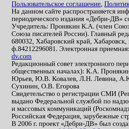
Пользовательское соглашение
,
Политик
На данном сайте распространяется ин
периодического издания «Дебри-ДВ» с
Учредитель: Пронякин К.А. (член Союз
Союза писателей России). Главный ред
680032, Хабаровский край, Хабаровск, п
ф.84212296081. Электронная приемная
dv.com
Редакционный совет электронного пер
общественных началах): К.А. Проняки
Юрьев, Ю.В. Ковалев, Л.Н. Левина, А.
Сухинин, О.В. Егорова
Свидетельство о регистрации СМИ (Р
выдано Федеральной службой по надзо
и массовых коммуникаций (Роскомнадзо
Российская Федерация, зарубежные ст
В 2006 г. проект «Дебри-ДВ» был созда