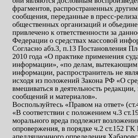
они являются дословным воспроизведе
фрагментов, распространенных другим
сообщения, переданные в пресс-релиза
общественных организаций и объединен
привлечено к ответственности за данн
Федерации о средствах массовой инфо
Согласно абз.3, п.13 Постановления П
2010 года «О практике применения суд
информации», «по делам, вытекающим
информации, распространитель не явл
исходя из положений Закона РФ «О ср
вмешиваться в деятельность редакции, 
сообщений и материалов».
Воспользуйтесь «Правом на ответ» (ст
«В соответствии с положением ч.3 ст.
морального вреда подлежит возложению
опровержения, в порядке ч.2 ст.152 ГК 
апелляционного определения Хабаровско