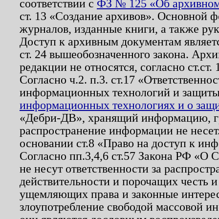
соответствии с
ФЗ № 125 «Об архивном
ст. 13 «Создание архивов». Основной ф
журналов, изданные книги, а также ру
Доступ к архивным документам являетс
ст. 24 вышеобозначенного закона. Арх
редакции не относятся, согласно ст.ст. 
Согласно ч.2. п.3. ст.17 «Ответственн
информационных технологий и защит
информационных технологиях и о защит
«Дебри-ДВ», хранящий информацию, гр
распространение информации не несет.
основании ст.8 «Право на доступ к ин
Согласно пп.3,4,6 ст.57 Закона РФ «О
не несут ответственности за распрост
действительности и порочащих честь и
ущемляющих права и законные интере
злоупотребление свободой массовой ин