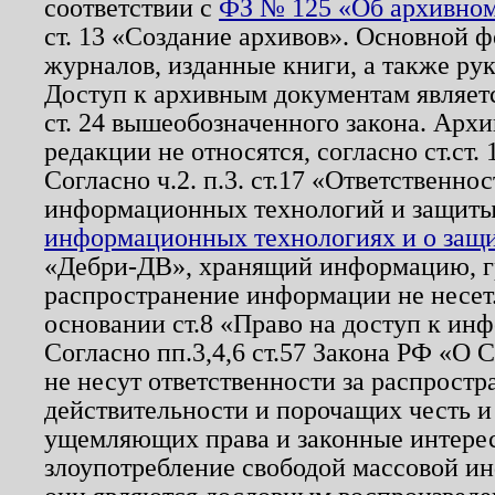
соответствии с
ФЗ № 125 «Об архивном
ст. 13 «Создание архивов». Основной ф
журналов, изданные книги, а также ру
Доступ к архивным документам являетс
ст. 24 вышеобозначенного закона. Арх
редакции не относятся, согласно ст.ст. 
Согласно ч.2. п.3. ст.17 «Ответственн
информационных технологий и защит
информационных технологиях и о защит
«Дебри-ДВ», хранящий информацию, гр
распространение информации не несет.
основании ст.8 «Право на доступ к ин
Согласно пп.3,4,6 ст.57 Закона РФ «О
не несут ответственности за распрост
действительности и порочащих честь и
ущемляющих права и законные интере
злоупотребление свободой массовой ин