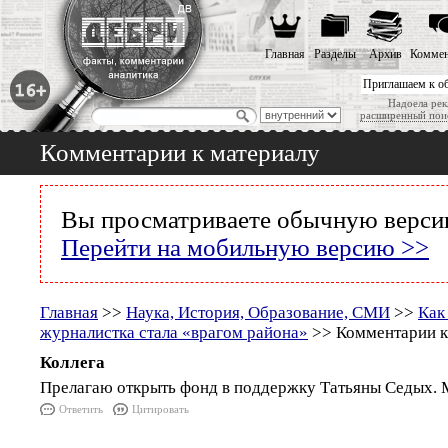
Главная
Разделы
Архив
Коммен
Приглашаем к о
Надоела рек
расширенный пои
Комментарии к материалу
Вы просматриваете обычную версию
Перейти на мобильную версию >>
Главная
>>
Наука, История, Образование, СМИ
>>
Как
журналистка стала «врагом района»
>> Комментарии к
Коллега
Прелагаю открыть фонд в поддержку Татьяны Седых. 
Ответить
Цитировать