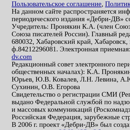
Пользовательское соглашение
,
Политик
На данном сайте распространяется ин
периодического издания «Дебри-ДВ» с
Учредитель: Пронякин К.А. (член Союз
Союза писателей России). Главный ред
680032, Хабаровский край, Хабаровск, п
ф.84212296081. Электронная приемная
dv.com
Редакционный совет электронного пер
общественных началах): К.А. Проняки
Юрьев, Ю.В. Ковалев, Л.Н. Левина, А.
Сухинин, О.В. Егорова
Свидетельство о регистрации СМИ (Р
выдано Федеральной службой по надзо
и массовых коммуникаций (Роскомнадзо
Российская Федерация, зарубежные ст
В 2006 г. проект «Дебри-ДВ» был созда