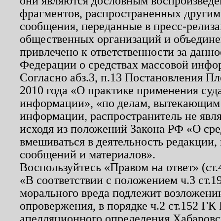
они являются дословным воспроизведе
фрагментов, распространенных другим
сообщения, переданные в пресс-релиза
общественных организаций и объединен
привлечено к ответственности за данн
Федерации о средствах массовой инфо
Согласно абз.3, п.13 Постановления П
2010 года «О практике применения суд
информации», «по делам, вытекающим
информации, распространитель не явл
исходя из положений Закона РФ «О ср
вмешиваться в деятельность редакции, 
сообщений и материалов».
Воспользуйтесь «Правом на ответ» (ст
«В соответствии с положением ч.3 ст.
морального вреда подлежит возложению
опровержения, в порядке ч.2 ст.152 ГК 
апелляционного определения Хабаровско