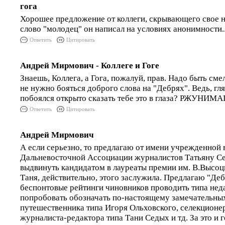
гога
Хорошее предложение от коллеги, скрывающего свое 
слово "молодец" он написал на условиях анонимности..
Ответить
Цитировать
Андрей Мирмович - Коллеге и Гоге
Знаешь, Коллега, а Гога, пожалуй, прав. Надо быть сме
не нужно бояться доброго слова на "Дебрях". Ведь, гля
побоялся открыто сказать тебе это в глаза? РЖУНИМ
Ответить
Цитировать
Андрей Мирмович
А если серьезно, то предлагаю от имени учрежденной
Дальневосточной Ассоциации журналистов Татьяну С
выдвинуть кандидатом в лауреаты премии им. В.Высоцк
Таня, действительно, этого заслужила. Предлагаю "Де
беспонтовые рейтинги чиновников проводить типа неда
попробовать обозначать по-настоящему замечательны
путешественника типа Игоря Ольховского, селекционе
журналиста-редактора типа Тани Седых и тд. За это и г