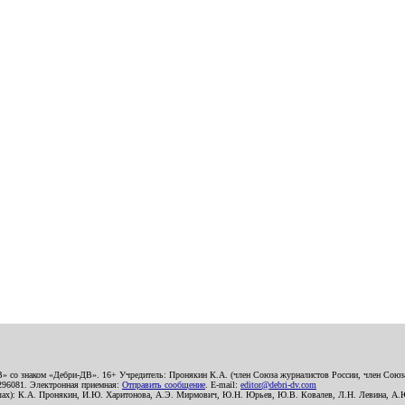
В» со знаком «Дебри-ДВ». 16+ Учредитель: Пронякин К.А. (член Союза журналистов России, член Союза
2296081. Электронная приемная:
Отправить сообщение
. E-mail:
editor@debri-dv.com
алах): К.А. Пронякин, И.Ю. Харитонова, А.Э. Мирмович, Ю.Н. Юрьев, Ю.В. Ковалев, Л.Н. Левина, А.