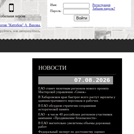
Имя:
Регистрация
Забыли пароль?
Пароль:
обильная версия
огия "Китобои" А. Вахова.
руйтесь, или авторизуйтесь.
НОВОСТИ
07.08.2026
ЕАО станет пилотным регионом нового проекта
Мастерской управления «Сенеж»
В Хабаровском крае быстрее всего растут зарплаты у
административного персонала и рабочих
В ЕАО обсудили стратегию сохранения
исторической памяти
ЕАО - в числе 40 российских регионов-участников
кампании «Продвижение безопасности»
В ЕАО значительно увеличены объемы дорожных
работ
Федеральный эксперт по достоинству оценил