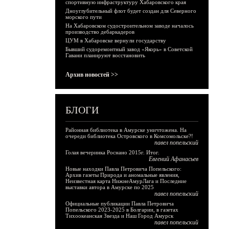
спортивную инфраструктуру Хабаровского края
Дноуглубительный флот будет создан для Северного
морского пути
На Хабаровском судостроительном заводе началось
производство дебаркадеров
ЦУМ в Хабаровске вернули государству
Бывший судоремонтный завод «Якорь» в Советской
Гавани планируют восстановить
Архив новостей >>
БЛОГИ
Районная библиотека в Амурске уничтожена. На
очереди библиотека Островского в Комсомольске?!
павел попельский
Голая вечеринка Роснано 2015г. Итог.
Евгений Афанасьев
Новые находки Павла Петровича Попельского:
Архив газеты Природа и аномальные явления,
Неизвестная карта НижнеАмурЛага и Последние
выставки автора в Амурске по 2025
павел попельский
Официальные публикации Павла Петровича
Попельского 2023-2025 в Болгарии, в газетах
Тихоокеанская Звезда и Наш Город Амурск
павел попельский