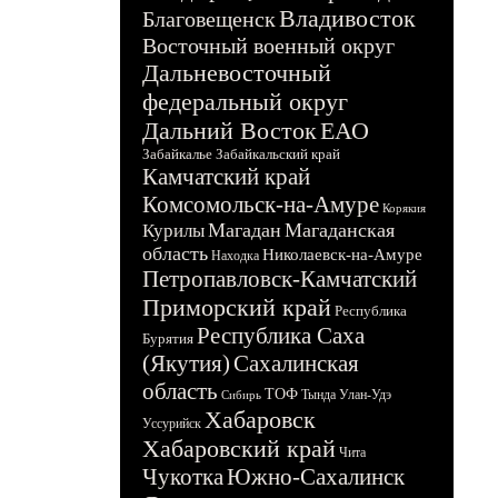
Владивосток
Благовещенск
Восточный военный округ
Дальневосточный
федеральный округ
Дальний Восток
ЕАО
Забайкалье
Забайкальский край
Камчатский край
Комсомольск-на-Амуре
Корякия
Магадан
Магаданская
Курилы
область
Николаевск-на-Амуре
Находка
Петропавловск-Камчатский
Приморский край
Республика
Республика Саха
Бурятия
(Якутия)
Сахалинская
область
ТОФ
Тында
Улан-Удэ
Сибирь
Хабаровск
Уссурийск
Хабаровский край
Чита
Чукотка
Южно-Сахалинск