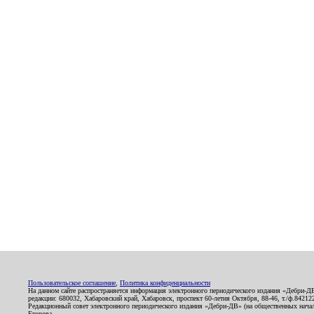
Пользовательское соглашение
,
Политика конфиденциальности
На данном сайте распространяется информация электронного периодического издания «Дебри-Д
редакции: 680032, Хабаровский край, Хабаровск, проспект 60-летия Октября, 88-46, т./ф.8421
Редакционный совет электронного периодического издания «Дебри-ДВ» (на общественных нач
Егорова