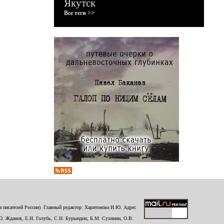
Якутск
Все теги >>
 писателей России). Главный редактор: Харитонова И.Ю. Адрес
Ю. Жданов, Е.Н. Голубь, С.Н. Бурындин, Б.М. Сухинин, О.В.