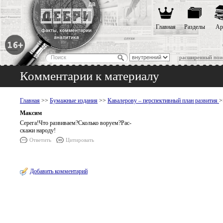
Главная
Разделы
Ар
расширенный пои
Комментарии к материалу
Главная
>>
Бумажные издания
>>
Кавалерову – перспективный план развития
>
Максим
Серега!Что развиваем?Сколько воруем?Рас-
скажи народу!
Ответить
Цитировать
Добавить комментарий