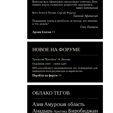
Комсомольск официально продолжает отмечать День
памяти жертв сталинских репрессий: задумаемся...
павел попельский
Кого боится Путин: Сергей Фургал
Евгений Афанасьев
Повышение платы в автобусах за проезд: кто виноват,
и что делать?
Олег Паньков
Архив блогов >>
НОВОЕ НА ФОРУМЕ
Трилогия "Китобои" А. Вахова.
Охранник спит - смена идёт
80% российского медиаконтента это телевидение для
пациентов психдиспансера и наркологии.
Перейти на форум >>
ОБЛАКО ТЕГОВ
Азия
Амурская область
Биробиджан
Анадырь
Арктика