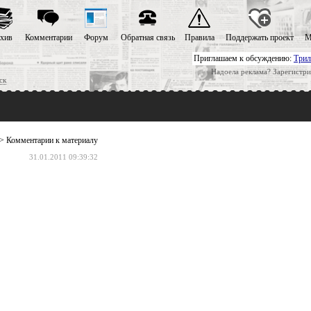
хив
Комментарии
Форум
Обратная связь
Правила
Поддержать проект
М
Приглашаем к обсуждению:
Трил
Надоела реклама? Зарегистри
ск
> Комментарии к материалу
31.01.2011 09:39:32