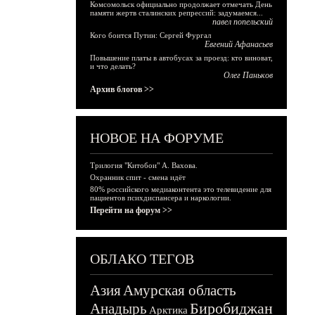
Комсомольск официально продолжает отмечать День
памяти жертв сталинских репрессий: задумаемся...
павел попельский
Кого боится Путин: Сергей Фургал
Евгений Афанасьев
Повышение платы в автобусах за проезд: кто виноват,
и что делать?
Олег Паньков
Архив блогов >>
НОВОЕ НА ФОРУМЕ
Трилогия "Китобои" А. Вахова.
Охранник спит - смена идёт
80% российского медиаконтента это телевидение для
пациентов психдиспансера и наркологии.
Перейти на форум >>
ОБЛАКО ТЕГОВ
Азия
Амурская область
Биробиджан
Анадырь
Арктика