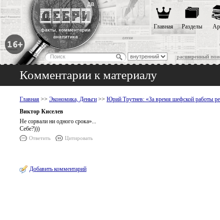
Главная
Разделы
Ар
расширенный пои
Комментарии к материалу
Главная
>>
Экономика, Деньги
>>
Юрий Трутнев: «За время шефской работы ре
Виктор Киселев
Не сорвали ни одного срока»...
Себе?)))
Ответить
Цитировать
Добавить комментарий