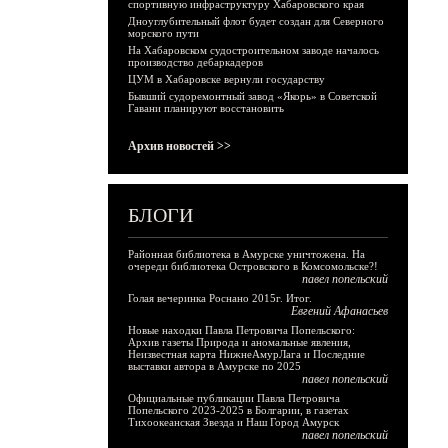
спортивную инфраструктуру Хабаровского края
Дноуглубительный флот будет создан для Северного
морского пути
На Хабаровском судостроительном заводе началось
производство дебаркадеров
ЦУМ в Хабаровске вернули государству
Бывший судоремонтный завод «Якорь» в Советской
Гавани планируют восстановить
Архив новостей >>
БЛОГИ
Районная библиотека в Амурске уничтожена. На
очереди библиотека Островского в Комсомольске?!
павел попельский
Голая вечеринка Роснано 2015г. Итог.
Евгений Афанасьев
Новые находки Павла Петровича Попельского:
Архив газеты Природа и аномальные явления,
Неизвестная карта НижнеАмурЛага и Последние
выставки автора в Амурске по 2025
павел попельский
Официальные публикации Павла Петровича
Попельского 2023-2025 в Болгарии, в газетах
Тихоокеанская Звезда и Наш Город Амурск
павел попельский