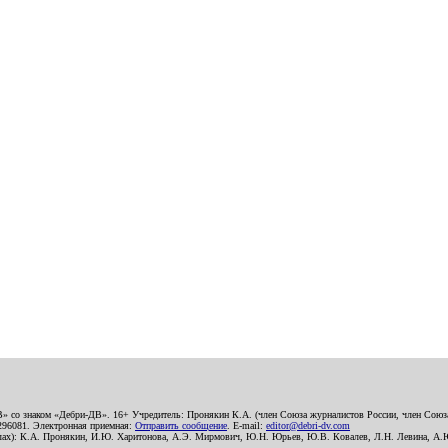
В» со знаком «Дебри-ДВ». 16+ Учредитель: Пронякин К.А. (член Союза журналистов России, член Союза
2296081. Электронная приемная:
Отправить сообщение
. E-mail:
editor@debri-dv.com
алах): К.А. Пронякин, И.Ю. Харитонова, А.Э. Мирмович, Ю.Н. Юрьев, Ю.В. Ковалев, Л.Н. Левина, А.