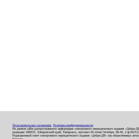
Пользовательское соглашение
,
Политика конфиденциальности
На данном сайте распространяется информация электронного периодического издания «Дебри-Д
редакции: 680032, Хабаровский край, Хабаровск, проспект 60-летия Октября, 88-46, т./ф.8421
Редакционный совет электронного периодического издания «Дебри-ДВ» (на общественных нач
Егорова