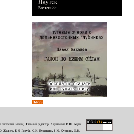
Якутск
Все теги >>
 писателей России). Главный редактор: Харитонова И.Ю. Адрес
Ю. Жданов, Е.Н. Голубь, С.Н. Бурындин, Б.М. Сухинин, О.В.