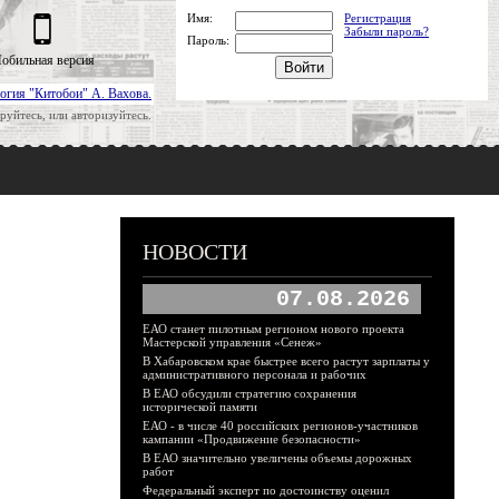
Имя:
Регистрация
Забыли пароль?
Пароль:
обильная версия
огия "Китобои" А. Вахова.
руйтесь, или авторизуйтесь.
НОВОСТИ
07.08.2026
ЕАО станет пилотным регионом нового проекта
Мастерской управления «Сенеж»
В Хабаровском крае быстрее всего растут зарплаты у
административного персонала и рабочих
В ЕАО обсудили стратегию сохранения
исторической памяти
ЕАО - в числе 40 российских регионов-участников
кампании «Продвижение безопасности»
В ЕАО значительно увеличены объемы дорожных
работ
Федеральный эксперт по достоинству оценил