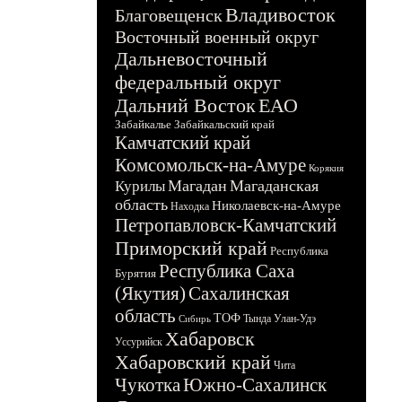
Владивосток
Благовещенск
Восточный военный округ
Дальневосточный
федеральный округ
Дальний Восток
ЕАО
Забайкалье
Забайкальский край
Камчатский край
Комсомольск-на-Амуре
Корякия
Магадан
Магаданская
Курилы
область
Николаевск-на-Амуре
Находка
Петропавловск-Камчатский
Приморский край
Республика
Республика Саха
Бурятия
(Якутия)
Сахалинская
область
ТОФ
Тында
Улан-Удэ
Сибирь
Хабаровск
Уссурийск
Хабаровский край
Чита
Чукотка
Южно-Сахалинск