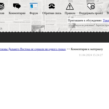
хив
Комментарии
Форум
Обратная связь
Правила
Поддержать проект
М
Приглашаем к обсуждению:
Трил
Надоела реклама? Зарегистри
ск
гионы Дальнего Востока не сорвали ни одного срока»
>> Комментарии к материалу
11.04.2024 15:24:27