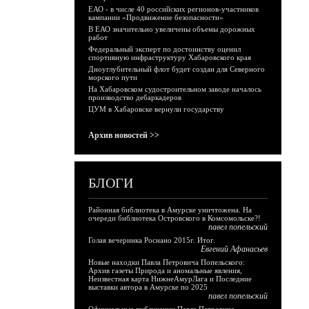
ЕАО - в числе 40 российских регионов-участников
кампании «Продвижение безопасности»
В ЕАО значительно увеличены объемы дорожных
работ
Федеральный эксперт по достоинству оценил
спортивную инфраструктуру Хабаровского края
Дноуглубительный флот будет создан для Северного
морского пути
На Хабаровском судостроительном заводе началось
производство дебаркадеров
ЦУМ в Хабаровске вернули государству
Архив новостей >>
БЛОГИ
Районная библиотека в Амурске уничтожена. На
очереди библиотека Островского в Комсомольске?!
павел попельский
Голая вечеринка Роснано 2015г. Итог.
Евгений Афанасьев
Новые находки Павла Петровича Попельского:
Архив газеты Природа и аномальные явления,
Неизвестная карта НижнеАмурЛага и Последние
выставки автора в Амурске по 2025
павел попельский