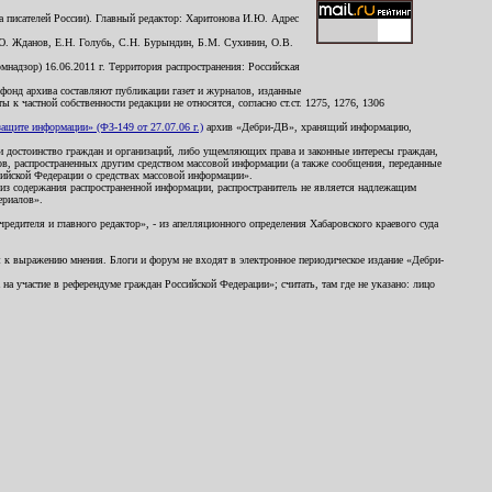
 писателей России). Главный редактор: Харитонова И.Ю. Адрес
Ю. Жданов, Е.Н. Голубь, С.Н. Бурындин, Б.М. Сухинин, О.В.
надзор) 16.06.2011 г. Территория распространения: Российская
й фонд архива составляют публикации газет и журналов, изданные
к частной собственности редакции не относятся, согласно ст.ст. 1275, 1276, 1306
щите информации» (ФЗ-149 от 27.07.06 г.)
архив «Дебри-ДВ», хранящий информацию,
ь и достоинство граждан и организаций, либо ущемляющих права и законные интересы граждан,
ов, распространенных другим средством массовой информации (а также сообщения, переданные
сийской Федерации о средствах массовой информации».
из содержания распространенной информации, распространитель не является надлежащим
ериалов».
редителя и главного редактор», - из апелляционного определения Хабаровского краевого суда
ны к выражению мнения. Блоги и форум не входят в электронное периодическое издание «Дебри-
а участие в референдуме граждан Российской Федерации»; считать, там где не указано: лицо