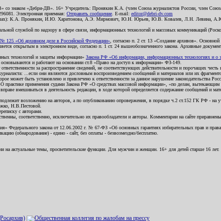
В» со знаком «Дебри-ДВ». 16+ Учредитель: Пронякин К.А. (член Союза журналистов России, член Союза
2296081. Электронная приемная:
Отправить сообщение
. E-mail:
editor@debri-dv.com
алах): К.А. Пронякин, И.Ю. Харитонова, А.Э. Мирмович, Ю.Н. Юрьев, Ю.В. Ковалев, Л.Н. Левина, А.
льной службой по надзору в сфере связи, информационных технологий и массовых коммуникаций (Роском
№ 125 «Об архивном деле в Российской Федерации»
, согласно п. 2 ст. 13 «Создание архивов». Основно
ется открытым в электронном виде, согласно п. 1 ст. 24 вышеобозначенного закона. Архивные документы 
ионных технологий и защиты информации»
Закона РФ «Об информации, информационных технологиях и о за
я основываются и работают на основании ст.8 «Право на доступ к информации» ФЗ-149.
 ответственности за распространение сведений, не соответствующих действительности и порочащих чест
урналиста: ...если они являются дословным воспроизведением сообщений и материалов или их фрагмент
орое может быть установлено и привлечено к ответственности за данное нарушение законодательства Рос
«О практике применения судами Закона РФ «О средствах массовой информации», «по делам, вытекающим 
вправе вмешиваться в деятельность редакции, в ходе которой определяется содержание сообщений и мат
одлежит возложению на авторов, а по опубликованию опровержения, в порядке ч.2 ст.152 ГК РФ - на уч
ожко, Н.В.Пестовой.
ереписку с авторами.
тственны, соответственно, исключительно их правообладатели и авторы. Комментарии на сайте приравне
я» Федерального закона от 12.06.2002 г. № 67-ФЗ «Об основных гарантиях избирательных прав и права н
ацию (обнародование) - едино - сайт, без оплаты - безвозмездно/бесплатно.
ии на актуальные темы, просветительские функции. Для мужчин и женщин. 16+ для детей старше 16 лет.