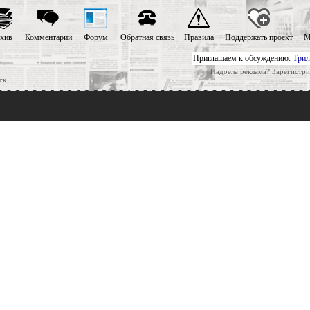
хив
Комментарии
Форум
Обратная связь
Правила
Поддержать проект
М
Приглашаем к обсуждению:
Трил
Надоела реклама? Зарегистри
ск