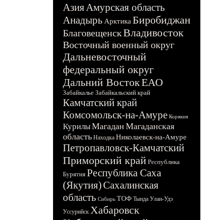
Азия
Амурская область
Биробиджан
Анадырь
Арктика
Владивосток
Благовещенск
Восточный военный округ
Дальневосточный
федеральный округ
Дальний Восток
ЕАО
Забайкалье
Забайкальский край
Камчатский край
Комсомольск-на-Амуре
Корякия
Магадан
Магаданская
Курилы
область
Николаевск-на-Амуре
Находка
Петропавловск-Камчатский
Приморский край
Республика
Республика Саха
Бурятия
(Якутия)
Сахалинская
область
ТОФ
Тында
Улан-Удэ
Сибирь
Хабаровск
Уссурийск