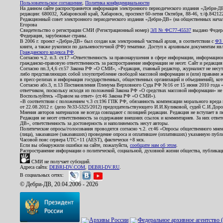
Пользовательское соглашение
,
Политика конфиденциальности
На данном сайте распространяется информация электронного периодического издания «Дебри-Д
редакции: 680032, Хабаровский край, Хабаровск, проспект 60-летия Октября, 88-46, т./ф.8421
Редакционный совет электронного периодического издания «Дебри-ДВ» (на общественных нач
Егорова
Свидетельство о регистрации СМИ (Регистрационный номер)
ЭЛ № ФС77-45537
выдано Федера
Федерация, зарубежные страны.
В 2006 г. проект «Дебри-ДВ» был создан как электронный частный архив, в соответствии с
ФЗ 
книги, а также рукописи по дальневосточной (РФ) тематике. Доступ к архивным документам явля
Гражданского кодекса РФ
.
Согласно ч.2. п.3. ст.17 «Ответственность за правонарушения в сфере информации, информац
гражданско-правовую ответственность за распространение информации не несет. Сайт и редакци
Согласно пп.3,4,6 ст.57 Закона РФ «О СМИ», «Редакция, главный редактор, журналист не несут
либо представляющих собой злоупотребление свободой массовой информации и (или) правами ж
в пресс-релизах и информация государственных, общественных организаций и объединений), кот
Согласно абз.3, п.13 Постановления Пленума Верховного Суда РФ №16 от 15 июня 2010 года 
ответчиком, поскольку исходя из положений Закона РФ «О средствах массовой информации» не 
Воспользуйтесь «Правом на ответ» (ст.46 Закона РФ «О СМИ»).
«В соответствии с положением ч.3 ст.196 ГПК РФ, обязанность компенсации морального вреда п
от 22.08.2012 г. (дело №33-5325/2012) председательствующего И.И.Куликовой, судей С.И.Дор
Мнения авторов материалов не всегда совпадают с позицией редакции. Редакция не вступает в п
Редакция не несет ответственность за содержание внешних ссылок и комментариев. За них отве
ДВ», ответственность за достоверность и наполняемость несут авторы.
Политические опросы/голосования проводятся согласно ч.2. ст.46 «Опросы общественного мнени
(лица), заказавшее (заказавших) проведение опроса и оплатившее (оплативших) указанную публик
Часовой пояс сервера UTC+11 (AEST), фактически +8 мск.
Если вы обнаружили ошибки на сайте, пожалуйста,
сообщите нам об этом
.
Распространение информации о политической, социальной, духовной жизни общества, публикац
СМИ не получает субсидий.
Адреса сайта:
DEBRI-DV.COM
,
DEBRI-DV.RU
.
В социальных сетях:
© Дебри-ДВ, 20.04.2006 - 2026