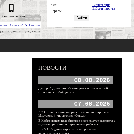
Имя:
Регистрация
Забыли пароль?
Пароль:
обильная версия
огия "Китобои" А. Вахова.
руйтесь, или авторизуйтесь.
НОВОСТИ
08.08.2026
Дмитрий Демешин объявил режим повышенной
готовности в Хабаровске
07.08.2026
ЕАО станет пилотным регионом нового проекта
Мастерской управления «Сенеж»
В Хабаровском крае быстрее всего растут зарплаты у
административного персонала и рабочих
В ЕАО обсудили стратегию сохранения
исторической памяти