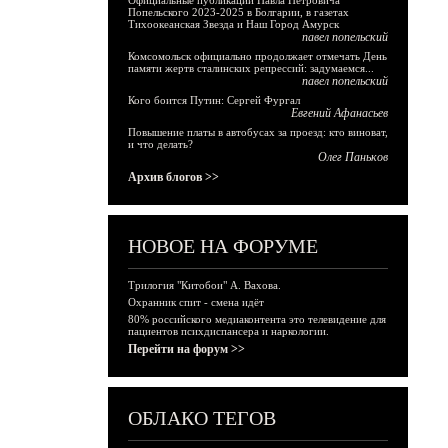
Официальные публикации Павла Петровича
Попельского 2023-2025 в Болгарии, в газетах
Тихоокеанская Звезда и Наш Город Амурск
павел попельский
Комсомольск официально продолжает отмечать День
памяти жертв сталинских репрессий: задумаемся...
павел попельский
Кого боится Путин: Сергей Фургал
Евгений Афанасьев
Повышение платы в автобусах за проезд: кто виноват,
и что делать?
Олег Паньков
Архив блогов >>
НОВОЕ НА ФОРУМЕ
Трилогия "Китобои" А. Вахова.
Охранник спит - смена идёт
80% российского медиаконтента это телевидение для
пациентов психдиспансера и наркологии.
Перейти на форум >>
ОБЛАКО ТЕГОВ