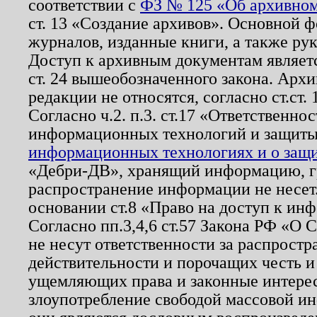
соответствии с
ФЗ № 125 «Об архивном
ст. 13 «Создание архивов». Основной ф
журналов, изданные книги, а также ру
Доступ к архивным документам являетс
ст. 24 вышеобозначенного закона. Арх
редакции не относятся, согласно ст.ст. 
Согласно ч.2. п.3. ст.17 «Ответственн
информационных технологий и защит
информационных технологиях и о защит
«Дебри-ДВ», хранящий информацию, гр
распространение информации не несет.
основании ст.8 «Право на доступ к ин
Согласно пп.3,4,6 ст.57 Закона РФ «О
не несут ответственности за распрост
действительности и порочащих честь и
ущемляющих права и законные интере
злоупотребление свободой массовой ин