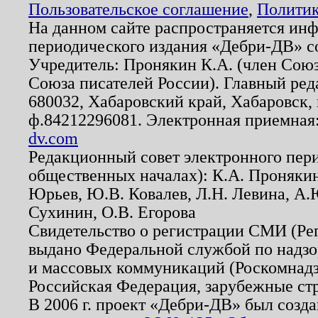
Пользовательское соглашение
,
Политик
На данном сайте распространяется ин
периодического издания «Дебри-ДВ» с
Учредитель: Пронякин К.А. (член Союз
Союза писателей России). Главный ред
680032, Хабаровский край, Хабаровск, п
ф.84212296081. Электронная приемная
dv.com
Редакционный совет электронного пер
общественных началах): К.А. Проняки
Юрьев, Ю.В. Ковалев, Л.Н. Левина, А.
Сухинин, О.В. Егорова
Свидетельство о регистрации СМИ (Р
выдано Федеральной службой по надзо
и массовых коммуникаций (Роскомнадзо
Российская Федерация, зарубежные ст
В 2006 г. проект «Дебри-ДВ» был созда