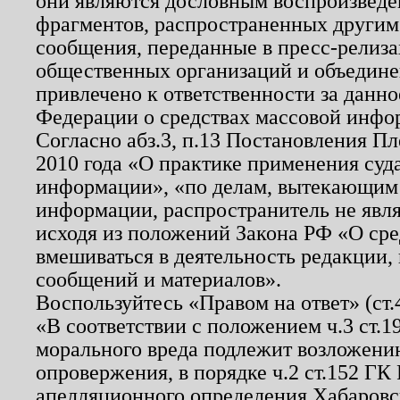
они являются дословным воспроизведе
фрагментов, распространенных другим
сообщения, переданные в пресс-релиза
общественных организаций и объединен
привлечено к ответственности за данн
Федерации о средствах массовой инфо
Согласно абз.3, п.13 Постановления П
2010 года «О практике применения суд
информации», «по делам, вытекающим
информации, распространитель не явл
исходя из положений Закона РФ «О ср
вмешиваться в деятельность редакции, 
сообщений и материалов».
Воспользуйтесь «Правом на ответ» (ст
«В соответствии с положением ч.3 ст.
морального вреда подлежит возложению
опровержения, в порядке ч.2 ст.152 ГК 
апелляционного определения Хабаровско