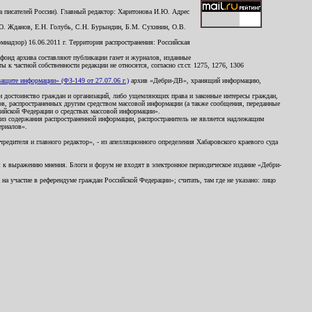
 писателей России). Главный редактор: Харитонова И.Ю. Адрес
Ю. Жданов, Е.Н. Голубь, С.Н. Бурындин, Б.М. Сухинин, О.В.
надзор) 16.06.2011 г. Территория распространения: Российская
й фонд архива составляют публикации газет и журналов, изданные
к частной собственности редакции не относятся, согласно ст.ст. 1275, 1276, 1306
щите информации» (ФЗ-149 от 27.07.06 г.)
архив «Дебри-ДВ», хранящий информацию,
ь и достоинство граждан и организаций, либо ущемляющих права и законные интересы граждан,
ов, распространенных другим средством массовой информации (а также сообщения, переданные
сийской Федерации о средствах массовой информации».
из содержания распространенной информации, распространитель не является надлежащим
ериалов».
редителя и главного редактор», - из апелляционного определения Хабаровского краевого суда
ны к выражению мнения. Блоги и форум не входят в электронное периодическое издание «Дебри-
а участие в референдуме граждан Российской Федерации»; считать, там где не указано: лицо