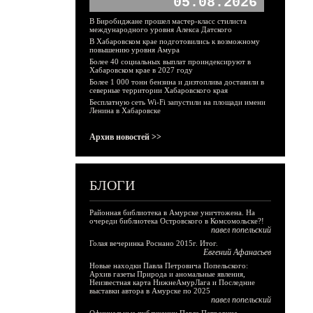
05.08.2026
В Биробиджане прошел мастер-класс стилиста
международного уровня Алекса Датского
В Хабаровском крае подготовились к возможному
повышению уровня Амура
Более 40 социальных выплат проиндексируют в
Хабаровском крае в 2027 году
Более 1 000 тонн бензина и дизтоплива доставили в
северные территории Хабаровского края
Бесплатную сеть Wi-Fi запустили на площади имени
Ленина в Хабаровске
Архив новостей >>
БЛОГИ
Районная библиотека в Амурске уничтожена. На
очереди библиотека Островского в Комсомольске?!
павел попельский
Голая вечеринка Роснано 2015г. Итог.
Евгений Афанасьев
Новые находки Павла Петровича Попельского:
Архив газеты Природа и аномальные явления,
Неизвестная карта НижнеАмурЛага и Последние
выставки автора в Амурске по 2025
павел попельский