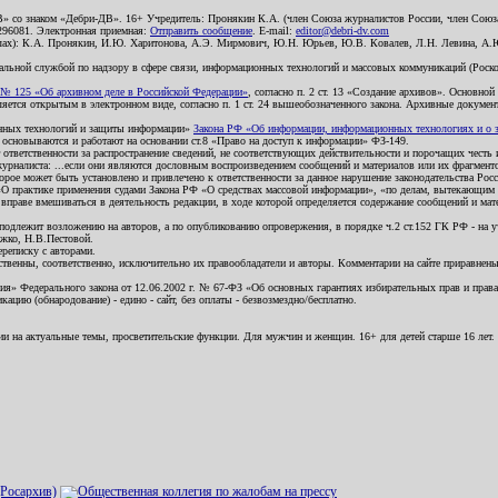
В» со знаком «Дебри-ДВ». 16+ Учредитель: Пронякин К.А. (член Союза журналистов России, член Союза
2296081. Электронная приемная:
Отправить сообщение
. E-mail:
editor@debri-dv.com
алах): К.А. Пронякин, И.Ю. Харитонова, А.Э. Мирмович, Ю.Н. Юрьев, Ю.В. Ковалев, Л.Н. Левина, А.
льной службой по надзору в сфере связи, информационных технологий и массовых коммуникаций (Роском
№ 125 «Об архивном деле в Российской Федерации»
, согласно п. 2 ст. 13 «Создание архивов». Основно
ется открытым в электронном виде, согласно п. 1 ст. 24 вышеобозначенного закона. Архивные документы 
ионных технологий и защиты информации»
Закона РФ «Об информации, информационных технологиях и о за
я основываются и работают на основании ст.8 «Право на доступ к информации» ФЗ-149.
 ответственности за распространение сведений, не соответствующих действительности и порочащих чест
урналиста: ...если они являются дословным воспроизведением сообщений и материалов или их фрагмент
орое может быть установлено и привлечено к ответственности за данное нарушение законодательства Рос
«О практике применения судами Закона РФ «О средствах массовой информации», «по делам, вытекающим 
вправе вмешиваться в деятельность редакции, в ходе которой определяется содержание сообщений и мат
одлежит возложению на авторов, а по опубликованию опровержения, в порядке ч.2 ст.152 ГК РФ - на уч
ожко, Н.В.Пестовой.
ереписку с авторами.
тственны, соответственно, исключительно их правообладатели и авторы. Комментарии на сайте приравне
я» Федерального закона от 12.06.2002 г. № 67-ФЗ «Об основных гарантиях избирательных прав и права н
ацию (обнародование) - едино - сайт, без оплаты - безвозмездно/бесплатно.
ии на актуальные темы, просветительские функции. Для мужчин и женщин. 16+ для детей старше 16 лет.