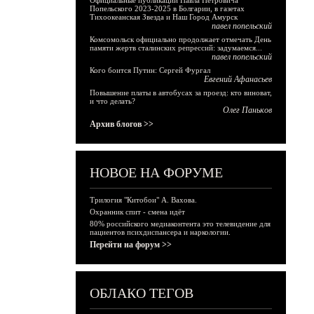
Официальные публикации Павла Петровича
Попельского 2023-2025 в Болгарии, в газетах
Тихоокеанская Звезда и Наш Город Амурск
павел попельский
Комсомольск официально продолжает отмечать День
памяти жертв сталинских репрессий: задумаемся...
павел попельский
Кого боится Путин: Сергей Фургал
Евгений Афанасьев
Повышение платы в автобусах за проезд: кто виноват,
и что делать?
Олег Паньков
Архив блогов >>
НОВОЕ НА ФОРУМЕ
Трилогия "Китобои" А. Вахова.
Охранник спит - смена идёт
80% российского медиаконтента это телевидение для
пациентов психдиспансера и наркологии.
Перейти на форум >>
ОБЛАКО ТЕГОВ