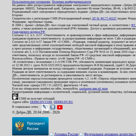
Пользовательское соглашение
,
Политика конфиденциальности
На данном сайте распространяется информация электронного периодического издания «Дебри-Д
редакции: 680032, Хабаровский край, Хабаровск, проспект 60-летия Октября, 88-46, т./ф.8421
Редакционный совет электронного периодического издания «Дебри-ДВ» (на общественных нач
Егорова
Свидетельство о регистрации СМИ (Регистрационный номер)
ЭЛ № ФС77-45537
выдано Федера
Федерация, зарубежные страны.
В 2006 г. проект «Дебри-ДВ» был создан как электронный частный архив, в соответствии с
ФЗ 
книги, а также рукописи по дальневосточной (РФ) тематике. Доступ к архивным документам явля
Гражданского кодекса РФ
.
Согласно ч.2. п.3. ст.17 «Ответственность за правонарушения в сфере информации, информац
гражданско-правовую ответственность за распространение информации не несет. Сайт и редакци
Согласно пп.3,4,6 ст.57 Закона РФ «О СМИ», «Редакция, главный редактор, журналист не несут
либо представляющих собой злоупотребление свободой массовой информации и (или) правами ж
в пресс-релизах и информация государственных, общественных организаций и объединений), кот
Согласно абз.3, п.13 Постановления Пленума Верховного Суда РФ №16 от 15 июня 2010 года 
ответчиком, поскольку исходя из положений Закона РФ «О средствах массовой информации» не 
Воспользуйтесь «Правом на ответ» (ст.46 Закона РФ «О СМИ»).
«В соответствии с положением ч.3 ст.196 ГПК РФ, обязанность компенсации морального вреда п
от 22.08.2012 г. (дело №33-5325/2012) председательствующего И.И.Куликовой, судей С.И.Дор
Мнения авторов материалов не всегда совпадают с позицией редакции. Редакция не вступает в п
Редакция не несет ответственность за содержание внешних ссылок и комментариев. За них отве
ДВ», ответственность за достоверность и наполняемость несут авторы.
Политические опросы/голосования проводятся согласно ч.2. ст.46 «Опросы общественного мнени
(лица), заказавшее (заказавших) проведение опроса и оплатившее (оплативших) указанную публик
Часовой пояс сервера UTC+11 (AEST), фактически +8 мск.
Если вы обнаружили ошибки на сайте, пожалуйста,
сообщите нам об этом
.
Распространение информации о политической, социальной, духовной жизни общества, публикац
СМИ не получает субсидий.
Адреса сайта:
DEBRI-DV.COM
,
DEBRI-DV.RU
.
В социальных сетях:
© Дебри-ДВ, 20.04.2006 - 2026