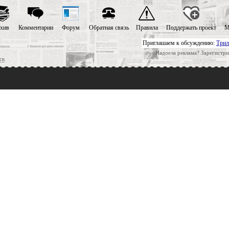
хив
Комментарии
Форум
Обратная связь
Правила
Поддержать проект
М
Приглашаем к обсуждению:
Трил
Надоела реклама? Зарегистри
ск