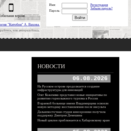
Имя:
Регистрация
Забыли пароль?
Пароль:
обильная версия
огия "Китобои" А. Вахова.
руйтесь, или авторизуйтесь.
НОВОСТИ
06.08.2026
На Русском острове продолжается создание
инфраструктуры для инноваций
Олег Кожемяко представил новые инициативы по
развитию горнолыжного туризма в России
В краевой больнице имени Владимирцева освоили
новую методику восстановления после инсульта
Дальневосточная студия кинохроники получила
поддержку Дмитрия Демешина
Новый циклон приближается к Хабаровскому краю