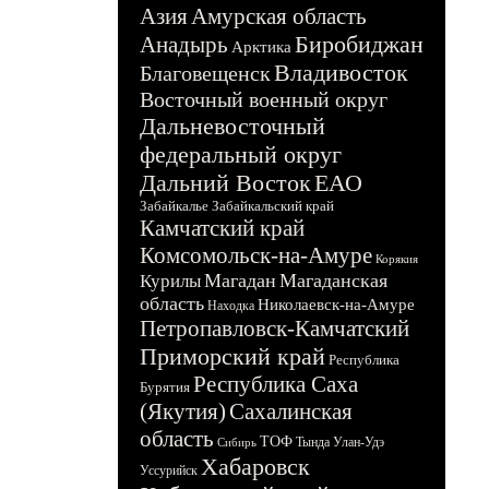
Азия
Амурская область
Биробиджан
Анадырь
Арктика
Владивосток
Благовещенск
Восточный военный округ
Дальневосточный
федеральный округ
Дальний Восток
ЕАО
Забайкалье
Забайкальский край
Камчатский край
Комсомольск-на-Амуре
Корякия
Магадан
Магаданская
Курилы
область
Николаевск-на-Амуре
Находка
Петропавловск-Камчатский
Приморский край
Республика
Республика Саха
Бурятия
(Якутия)
Сахалинская
область
ТОФ
Тында
Улан-Удэ
Сибирь
Хабаровск
Уссурийск