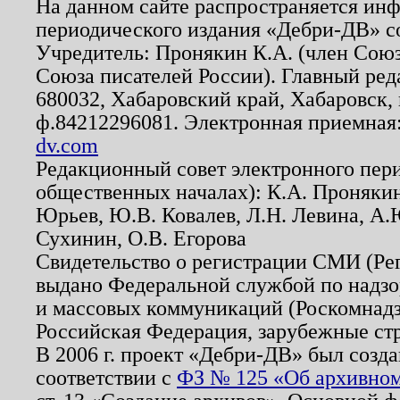
На данном сайте распространяется ин
периодического издания «Дебри-ДВ» с
Учредитель: Пронякин К.А. (член Союз
Союза писателей России). Главный ред
680032, Хабаровский край, Хабаровск, п
ф.84212296081. Электронная приемная
dv.com
Редакционный совет электронного пер
общественных началах): К.А. Проняки
Юрьев, Ю.В. Ковалев, Л.Н. Левина, А.
Сухинин, О.В. Егорова
Свидетельство о регистрации СМИ (Р
выдано Федеральной службой по надзо
и массовых коммуникаций (Роскомнадзо
Российская Федерация, зарубежные ст
В 2006 г. проект «Дебри-ДВ» был созда
соответствии с
ФЗ № 125 «Об архивном