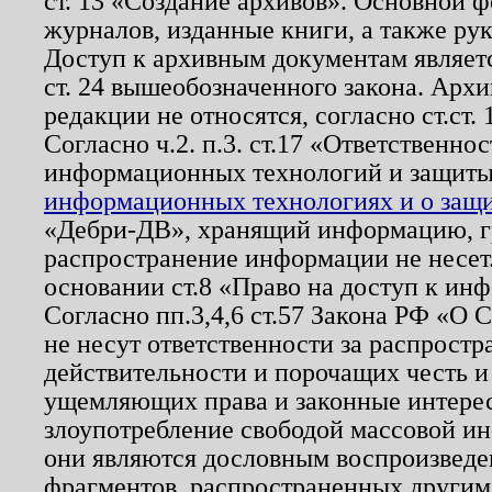
ст. 13 «Создание архивов». Основной ф
журналов, изданные книги, а также ру
Доступ к архивным документам являетс
ст. 24 вышеобозначенного закона. Арх
редакции не относятся, согласно ст.ст. 
Согласно ч.2. п.3. ст.17 «Ответственн
информационных технологий и защит
информационных технологиях и о защит
«Дебри-ДВ», хранящий информацию, гр
распространение информации не несет.
основании ст.8 «Право на доступ к ин
Согласно пп.3,4,6 ст.57 Закона РФ «О
не несут ответственности за распрост
действительности и порочащих честь и
ущемляющих права и законные интере
злоупотребление свободой массовой ин
они являются дословным воспроизведе
фрагментов, распространенных другим