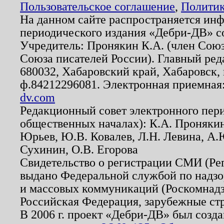
Пользовательское соглашение
,
Политик
На данном сайте распространяется ин
периодического издания «Дебри-ДВ» с
Учредитель: Пронякин К.А. (член Союз
Союза писателей России). Главный ред
680032, Хабаровский край, Хабаровск, п
ф.84212296081. Электронная приемная
dv.com
Редакционный совет электронного пер
общественных началах): К.А. Проняки
Юрьев, Ю.В. Ковалев, Л.Н. Левина, А.
Сухинин, О.В. Егорова
Свидетельство о регистрации СМИ (Р
выдано Федеральной службой по надзо
и массовых коммуникаций (Роскомнадзо
Российская Федерация, зарубежные ст
В 2006 г. проект «Дебри-ДВ» был созда