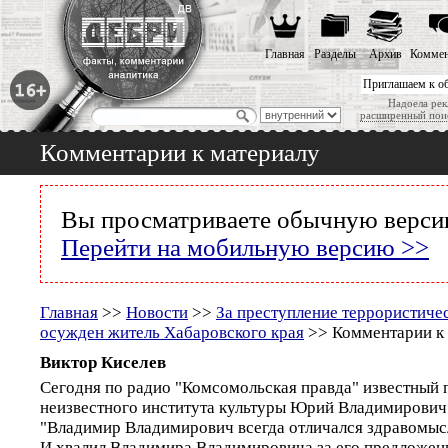
Главная
Разделы
Архив
Коммен
Приглашаем к о
Надоела рек
расширенный пои
Комментарии к материалу
Вы просматриваете обычную версию
Перейти на мобильную версию >>
Главная
>>
Новости
>>
За преступление террористиче
осужден житель Хабаровского края
>> Комментарии к
Виктор Киселев
Сегодня по радио "Комсомольская правда" известный 
неизвестного института культуры Юрий Владимирович 
"Владимир Владимирович всегда отличался здравомыс
И хвалил Владимира Владимировича за его предложен