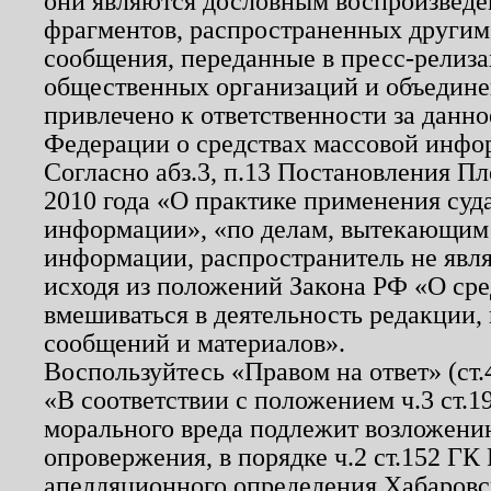
они являются дословным воспроизведе
фрагментов, распространенных другим
сообщения, переданные в пресс-релиза
общественных организаций и объединен
привлечено к ответственности за данн
Федерации о средствах массовой инфо
Согласно абз.3, п.13 Постановления П
2010 года «О практике применения суд
информации», «по делам, вытекающим
информации, распространитель не явл
исходя из положений Закона РФ «О ср
вмешиваться в деятельность редакции, 
сообщений и материалов».
Воспользуйтесь «Правом на ответ» (ст
«В соответствии с положением ч.3 ст.
морального вреда подлежит возложению
опровержения, в порядке ч.2 ст.152 ГК 
апелляционного определения Хабаровско