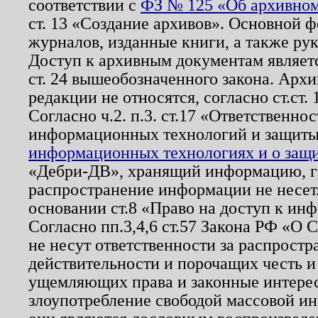
соответствии с
ФЗ № 125 «Об архивном
ст. 13 «Создание архивов». Основной ф
журналов, изданные книги, а также ру
Доступ к архивным документам являетс
ст. 24 вышеобозначенного закона. Арх
редакции не относятся, согласно ст.ст. 
Согласно ч.2. п.3. ст.17 «Ответственн
информационных технологий и защит
информационных технологиях и о защит
«Дебри-ДВ», хранящий информацию, гр
распространение информации не несет.
основании ст.8 «Право на доступ к ин
Согласно пп.3,4,6 ст.57 Закона РФ «О
не несут ответственности за распрост
действительности и порочащих честь и
ущемляющих права и законные интере
злоупотребление свободой массовой ин