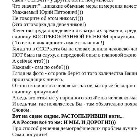
Что значит:" ...никакие обычные меры измерения качес
Уважаемый Юрий Петрович!)))
Не говорите об этом никому!)))
(Это отговорка для двоечников!)
Качество труда определяется в затратах времени, сред
единицу ВОСТРЕБОЫВАННОЙ РЫНКОМ продукции.
( То есть и ликвидность имеет значение!)
Когда то в СССР хотя бы на словах ценили человеко-ча
НОТ была на слуху, а передовой опыт в плановой экон
А сейчас что?)))
Каждый - сам по себе?)))
Глядя на фото - оторопь берёт от того количества Ваши
производящих ничего.
От того количества человеко- часов, которые бездарно 
единицу продукции!
А ведь это отнятые у народного хозяйства человеко-ча
И ведь там, где появляетесь Вы - там обязательно появ
Словом.
Вот на сцене сидим, РАСТОПЫРИВШИ ноги...
А в России всё то же: И МЫ, И ДОРОГИ!)))
Про способ решения демографических проблем лучше 
Сами посудите!