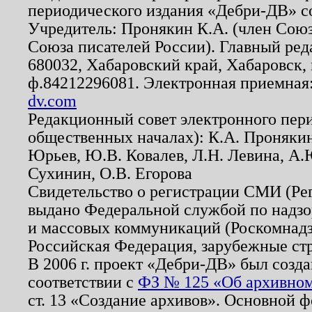
периодического издания «Дебри-ДВ» с
Учредитель: Пронякин К.А. (член Союз
Союза писателей России). Главный ред
680032, Хабаровский край, Хабаровск, п
ф.84212296081. Электронная приемная
dv.com
Редакционный совет электронного пер
общественных началах): К.А. Проняки
Юрьев, Ю.В. Ковалев, Л.Н. Левина, А.
Сухинин, О.В. Егорова
Свидетельство о регистрации СМИ (Р
выдано Федеральной службой по надзо
и массовых коммуникаций (Роскомнадзо
Российская Федерация, зарубежные ст
В 2006 г. проект «Дебри-ДВ» был созда
соответствии с
ФЗ № 125 «Об архивном
ст. 13 «Создание архивов». Основной ф