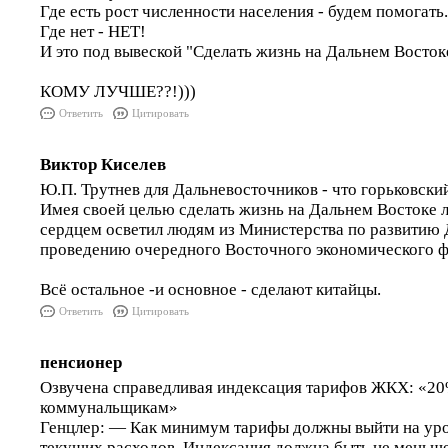
Где есть рост численности населения - будем помогать.
Где нет - НЕТ!
И это под вывеской "Сделать жизнь на Дальнем Восток
КОМУ ЛУЧШЕ??!)))
Ответить
Цитировать
Виктор Киселев
Ю.П. Трутнев для Дальневосточников - что горьковски
Имея своей целью сделать жизнь на Дальнем Востоке 
сердцем осветил людям из Министерства по развитию Д
проведению очередного Восточного экономического 
Всё остальное -и основное - сделают китайцы.
Ответить
Цитировать
пенсионер
Озвучена справедливая индексация тарифов ЖКХ: «2
коммунальщикам»
Генцлер: — Как минимум тарифы должны выйти на ур
текущих расходов. Индексация должна быть не меньше