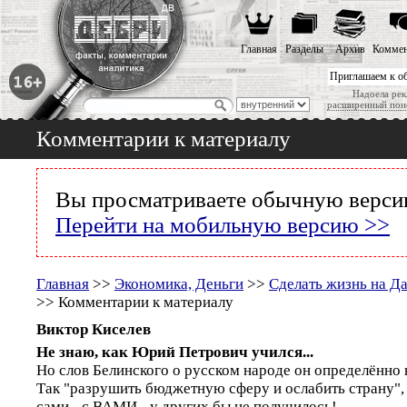
Главная
Разделы
Архив
Коммен
Приглашаем к о
Надоела рек
расширенный пои
Комментарии к материалу
Вы просматриваете обычную версию
Перейти на мобильную версию >>
Главная
>>
Экономика, Деньги
>>
Сделать жизнь на Д
>> Комментарии к материалу
Виктор Киселев
Не знаю, как Юрий Петрович учился...
Но слов Белинского о русском народе он определённо 
Так "разрушить бюджетную сферу и ослабить страну", 
сами - с ВАМИ - у других бы не получилось!