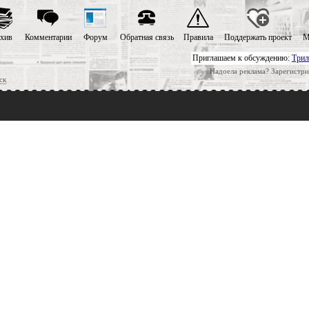
хив
Комментарии
Форум
Обратная связь
Правила
Поддержать проект
М
Приглашаем к обсуждению:
Трил
Надоела реклама? Зарегистри
ск