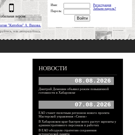
Имя:
Регистрация
Забыли пароль?
Пароль:
обильная версия
огия "Китобои" А. Вахова.
руйтесь, или авторизуйтесь.
НОВОСТИ
08.08.2026
Дмитрий Демешин объявил режим повышенной
готовности в Хабаровске
07.08.2026
ЕАО станет пилотным регионом нового проекта
Мастерской управления «Сенеж»
В Хабаровском крае быстрее всего растут зарплаты у
административного персонала и рабочих
В ЕАО обсудили стратегию сохранения
исторической памяти