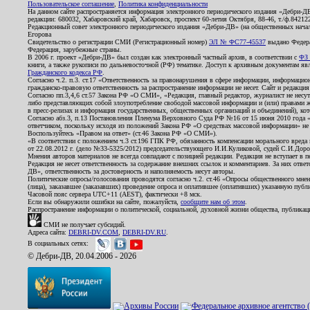
Пользовательское соглашение
,
Политика конфиденциальности
На данном сайте распространяется информация электронного периодического издания «Дебри-Д
редакции: 680032, Хабаровский край, Хабаровск, проспект 60-летия Октября, 88-46, т./ф.8421
Редакционный совет электронного периодического издания «Дебри-ДВ» (на общественных нач
Егорова
Свидетельство о регистрации СМИ (Регистрационный номер)
ЭЛ № ФС77-45537
выдано Федера
Федерация, зарубежные страны.
В 2006 г. проект «Дебри-ДВ» был создан как электронный частный архив, в соответствии с
ФЗ 
книги, а также рукописи по дальневосточной (РФ) тематике. Доступ к архивным документам явля
Гражданского кодекса РФ
.
Согласно ч.2. п.3. ст.17 «Ответственность за правонарушения в сфере информации, информац
гражданско-правовую ответственность за распространение информации не несет. Сайт и редакци
Согласно пп.3,4,6 ст.57 Закона РФ «О СМИ», «Редакция, главный редактор, журналист не несут
либо представляющих собой злоупотребление свободой массовой информации и (или) правами ж
в пресс-релизах и информация государственных, общественных организаций и объединений), кот
Согласно абз.3, п.13 Постановления Пленума Верховного Суда РФ №16 от 15 июня 2010 года 
ответчиком, поскольку исходя из положений Закона РФ «О средствах массовой информации» не 
Воспользуйтесь «Правом на ответ» (ст.46 Закона РФ «О СМИ»).
«В соответствии с положением ч.3 ст.196 ГПК РФ, обязанность компенсации морального вреда п
от 22.08.2012 г. (дело №33-5325/2012) председательствующего И.И.Куликовой, судей С.И.Дор
Мнения авторов материалов не всегда совпадают с позицией редакции. Редакция не вступает в п
Редакция не несет ответственность за содержание внешних ссылок и комментариев. За них отве
ДВ», ответственность за достоверность и наполняемость несут авторы.
Политические опросы/голосования проводятся согласно ч.2. ст.46 «Опросы общественного мнени
(лица), заказавшее (заказавших) проведение опроса и оплатившее (оплативших) указанную публик
Часовой пояс сервера UTC+11 (AEST), фактически +8 мск.
Если вы обнаружили ошибки на сайте, пожалуйста,
сообщите нам об этом
.
Распространение информации о политической, социальной, духовной жизни общества, публикац
СМИ не получает субсидий.
Адреса сайта:
DEBRI-DV.COM
,
DEBRI-DV.RU
.
В социальных сетях:
© Дебри-ДВ, 20.04.2006 - 2026