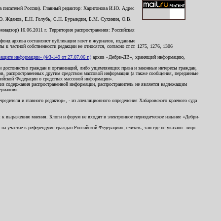
 писателей России). Главный редактор: Харитонова И.Ю. Адрес
Ю. Жданов, Е.Н. Голубь, С.Н. Бурындин, Б.М. Сухинин, О.В.
надзор) 16.06.2011 г. Территория распространения: Российская
й фонд архива составляют публикации газет и журналов, изданные
к частной собственности редакции не относятся, согласно ст.ст. 1275, 1276, 1306
щите информации» (ФЗ-149 от 27.07.06 г.)
архив «Дебри-ДВ», хранящий информацию,
ь и достоинство граждан и организаций, либо ущемляющих права и законные интересы граждан,
ов, распространенных другим средством массовой информации (а также сообщения, переданные
сийской Федерации о средствах массовой информации».
из содержания распространенной информации, распространитель не является надлежащим
ериалов».
редителя и главного редактор», - из апелляционного определения Хабаровского краевого суда
ны к выражению мнения. Блоги и форум не входят в электронное периодическое издание «Дебри-
а участие в референдуме граждан Российской Федерации»; считать, там где не указано: лицо