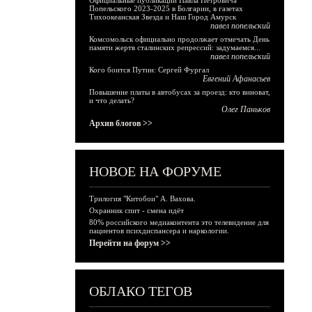
Официальные публикации Павла Петровича
Попельского 2023-2025 в Болгарии, в газетах
Тихоокеанская Звезда и Наш Город Амурск
павел попельский
Комсомольск официально продолжает отмечать День
памяти жертв сталинских репрессий: задумаемся...
павел попельский
Кого боится Путин: Сергей Фургал
Евгений Афанасьев
Повышение платы в автобусах за проезд: кто виноват,
и что делать?
Олег Паньков
Архив блогов >>
НОВОЕ НА ФОРУМЕ
Трилогия "Китобои" А. Вахова.
Охранник спит - смена идёт
80% российского медиаконтента это телевидение для
пациентов психдиспансера и наркологии.
Перейти на форум >>
ОБЛАКО ТЕГОВ