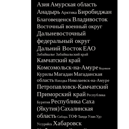
Азия
Амурская область
Биробиджан
Анадырь
Арктика
Владивосток
Благовещенск
Восточный военный округ
Дальневосточный
федеральный округ
Дальний Восток
ЕАО
Забайкалье
Забайкальский край
Камчатский край
Комсомольск-на-Амуре
Корякия
Магадан
Магаданская
Курилы
область
Николаевск-на-Амуре
Находка
Петропавловск-Камчатский
Приморский край
Республика
Республика Саха
Бурятия
(Якутия)
Сахалинская
область
ТОФ
Тында
Улан-Удэ
Сибирь
Хабаровск
Уссурийск