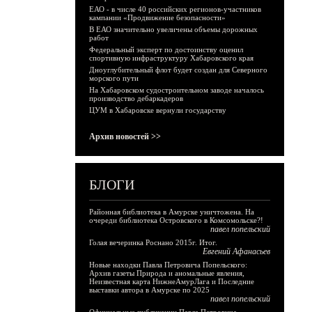
ЕАО - в числе 40 российских регионов-участников
кампании «Продвижение безопасности»
В ЕАО значительно увеличены объемы дорожных
работ
Федеральный эксперт по достоинству оценил
спортивную инфраструктуру Хабаровского края
Дноуглубительный флот будет создан для Северного
морского пути
На Хабаровском судостроительном заводе началось
производство дебаркадеров
ЦУМ в Хабаровске вернули государству
Архив новостей >>
БЛОГИ
Районная библиотека в Амурске уничтожена. На
очереди библиотека Островского в Комсомольске?!
павел попельский
Голая вечеринка Роснано 2015г. Итог.
Евгений Афанасьев
Новые находки Павла Петровича Попельского:
Архив газеты Природа и аномальные явления,
Неизвестная карта НижнеАмурЛага и Последние
выставки автора в Амурске по 2025
павел попельский