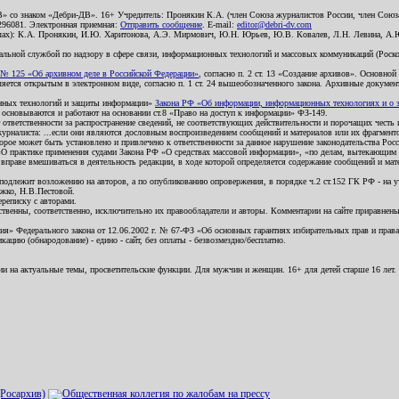
В» со знаком «Дебри-ДВ». 16+ Учредитель: Пронякин К.А. (член Союза журналистов России, член Союза
2296081. Электронная приемная:
Отправить сообщение
. E-mail:
editor@debri-dv.com
алах): К.А. Пронякин, И.Ю. Харитонова, А.Э. Мирмович, Ю.Н. Юрьев, Ю.В. Ковалев, Л.Н. Левина, А.
льной службой по надзору в сфере связи, информационных технологий и массовых коммуникаций (Роском
№ 125 «Об архивном деле в Российской Федерации»
, согласно п. 2 ст. 13 «Создание архивов». Основно
ется открытым в электронном виде, согласно п. 1 ст. 24 вышеобозначенного закона. Архивные документы 
ионных технологий и защиты информации»
Закона РФ «Об информации, информационных технологиях и о за
я основываются и работают на основании ст.8 «Право на доступ к информации» ФЗ-149.
 ответственности за распространение сведений, не соответствующих действительности и порочащих чест
урналиста: ...если они являются дословным воспроизведением сообщений и материалов или их фрагмент
орое может быть установлено и привлечено к ответственности за данное нарушение законодательства Рос
«О практике применения судами Закона РФ «О средствах массовой информации», «по делам, вытекающим 
вправе вмешиваться в деятельность редакции, в ходе которой определяется содержание сообщений и мат
одлежит возложению на авторов, а по опубликованию опровержения, в порядке ч.2 ст.152 ГК РФ - на уч
ожко, Н.В.Пестовой.
ереписку с авторами.
тственны, соответственно, исключительно их правообладатели и авторы. Комментарии на сайте приравне
я» Федерального закона от 12.06.2002 г. № 67-ФЗ «Об основных гарантиях избирательных прав и права н
ацию (обнародование) - едино - сайт, без оплаты - безвозмездно/бесплатно.
ии на актуальные темы, просветительские функции. Для мужчин и женщин. 16+ для детей старше 16 лет.