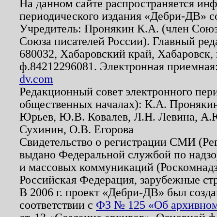
На данном сайте распространяется ин
периодического издания «Дебри-ДВ» с
Учредитель: Пронякин К.А. (член Союз
Союза писателей России). Главный ред
680032, Хабаровский край, Хабаровск, п
ф.84212296081. Электронная приемная
dv.com
Редакционный совет электронного пер
общественных началах): К.А. Проняки
Юрьев, Ю.В. Ковалев, Л.Н. Левина, А.
Сухинин, О.В. Егорова
Свидетельство о регистрации СМИ (Р
выдано Федеральной службой по надзо
и массовых коммуникаций (Роскомнадзо
Российская Федерация, зарубежные ст
В 2006 г. проект «Дебри-ДВ» был созда
соответствии с
ФЗ № 125 «Об архивном