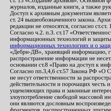
ст. 13 «Создание архивов». Основной ф
журналов, изданные книги, а также ру
Доступ к архивным документам являетс
ст. 24 вышеобозначенного закона. Арх
редакции не относятся, согласно ст.ст. 
Согласно ч.2. п.3. ст.17 «Ответственн
информационных технологий и защит
информационных технологиях и о защит
«Дебри-ДВ», хранящий информацию, гр
распространение информации не несет.
основании ст.8 «Право на доступ к ин
Согласно пп.3,4,6 ст.57 Закона РФ «О
не несут ответственности за распрост
действительности и порочащих честь и
ущемляющих права и законные интере
злоупотребление свободой массовой ин
они являются дословным воспроизведе
фрагментов, распространенных другим