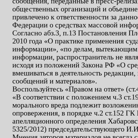
сообщения, переданные в пресс-релиза
общественных организаций и объединен
привлечено к ответственности за данн
Федерации о средствах массовой инфо
Согласно абз.3, п.13 Постановления П
2010 года «О практике применения суд
информации», «по делам, вытекающим
информации, распространитель не явл
исходя из положений Закона РФ «О ср
вмешиваться в деятельность редакции, 
сообщений и материалов».
Воспользуйтесь «Правом на ответ» (ст
«В соответствии с положением ч.3 ст.
морального вреда подлежит возложению
опровержения, в порядке ч.2 ст.152 ГК 
апелляционного определения Хабаровско
5325/2012) председательствующего И.И
Мнения авторов материалов не всегда 