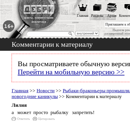
Главная
Разделы
Архив
Коммен
Приглашаем к о
Надоела рек
расширенный пои
Комментарии к материалу
Вы просматриваете обычную версию
Перейти на мобильную версию >>
Главная
>>
Новости
>>
Рыбаки-браконьеры промышлял
новогодние каникулы
>> Комментарии к материалу
Лилия
а может просто рыбалку запретить!
Ответить
Цитировать