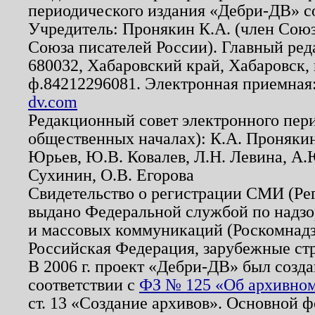
периодического издания «Дебри-ДВ» с
Учредитель: Пронякин К.А. (член Союз
Союза писателей России). Главный ред
680032, Хабаровский край, Хабаровск, п
ф.84212296081. Электронная приемная
dv.com
Редакционный совет электронного пер
общественных началах): К.А. Проняки
Юрьев, Ю.В. Ковалев, Л.Н. Левина, А.
Сухинин, О.В. Егорова
Свидетельство о регистрации СМИ (Р
выдано Федеральной службой по надзо
и массовых коммуникаций (Роскомнадзо
Российская Федерация, зарубежные ст
В 2006 г. проект «Дебри-ДВ» был созда
соответствии с
ФЗ № 125 «Об архивном
ст. 13 «Создание архивов». Основной ф