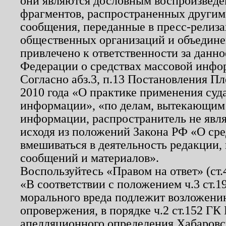
они являются дословным воспроизведе
фрагментов, распространенных другим
сообщения, переданные в пресс-релиза
общественных организаций и объединен
привлечено к ответственности за данн
Федерации о средствах массовой инфо
Согласно абз.3, п.13 Постановления П
2010 года «О практике применения суд
информации», «по делам, вытекающим
информации, распространитель не явл
исходя из положений Закона РФ «О ср
вмешиваться в деятельность редакции, 
сообщений и материалов».
Воспользуйтесь «Правом на ответ» (ст
«В соответствии с положением ч.3 ст.
морального вреда подлежит возложению
опровержения, в порядке ч.2 ст.152 ГК 
апелляционного определения Хабаровско