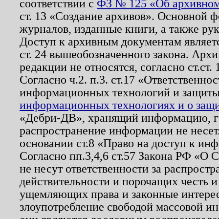
соответствии с
ФЗ № 125 «Об архивном
ст. 13 «Создание архивов». Основной ф
журналов, изданные книги, а также ру
Доступ к архивным документам являетс
ст. 24 вышеобозначенного закона. Арх
редакции не относятся, согласно ст.ст. 
Согласно ч.2. п.3. ст.17 «Ответственн
информационных технологий и защит
информационных технологиях и о защит
«Дебри-ДВ», хранящий информацию, гр
распространение информации не несет.
основании ст.8 «Право на доступ к ин
Согласно пп.3,4,6 ст.57 Закона РФ «О
не несут ответственности за распрост
действительности и порочащих честь и
ущемляющих права и законные интере
злоупотребление свободой массовой ин