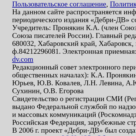
Пользовательское соглашение
,
Политик
На данном сайте распространяется ин
периодического издания «Дебри-ДВ» с
Учредитель: Пронякин К.А. (член Союз
Союза писателей России). Главный ред
680032, Хабаровский край, Хабаровск, п
ф.84212296081. Электронная приемная
dv.com
Редакционный совет электронного пер
общественных началах): К.А. Проняки
Юрьев, Ю.В. Ковалев, Л.Н. Левина, А.
Сухинин, О.В. Егорова
Свидетельство о регистрации СМИ (Р
выдано Федеральной службой по надзо
и массовых коммуникаций (Роскомнадзо
Российская Федерация, зарубежные ст
В 2006 г. проект «Дебри-ДВ» был созда