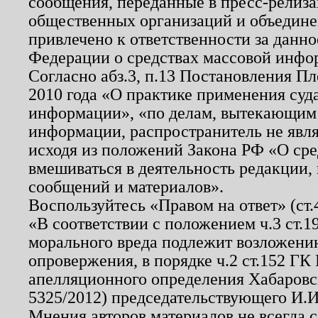
сообщения, переданные в пресс-релиза
общественных организаций и объединен
привлечено к ответственности за данн
Федерации о средствах массовой инфо
Согласно абз.3, п.13 Постановления П
2010 года «О практике применения суд
информации», «по делам, вытекающим
информации, распространитель не явл
исходя из положений Закона РФ «О ср
вмешиваться в деятельность редакции, 
сообщений и материалов».
Воспользуйтесь «Правом на ответ» (ст
«В соответствии с положением ч.3 ст.
морального вреда подлежит возложению
опровержения, в порядке ч.2 ст.152 ГК 
апелляционного определения Хабаровско
5325/2012) председательствующего И.И
Мнения авторов материалов не всегда 