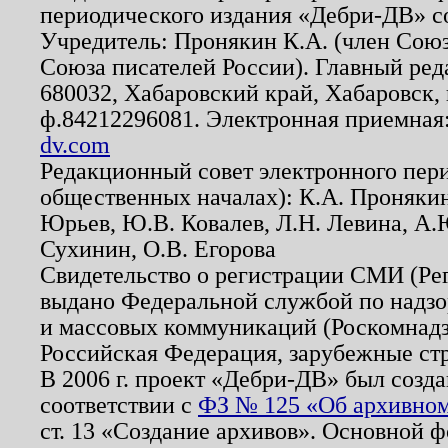
периодического издания «Дебри-ДВ» с
Учредитель: Пронякин К.А. (член Союз
Союза писателей России). Главный ред
680032, Хабаровский край, Хабаровск, п
ф.84212296081. Электронная приемная
dv.com
Редакционный совет электронного пер
общественных началах): К.А. Проняки
Юрьев, Ю.В. Ковалев, Л.Н. Левина, А.
Сухинин, О.В. Егорова
Свидетельство о регистрации СМИ (Р
выдано Федеральной службой по надзо
и массовых коммуникаций (Роскомнадзо
Российская Федерация, зарубежные ст
В 2006 г. проект «Дебри-ДВ» был созда
соответствии с
ФЗ № 125 «Об архивном
ст. 13 «Создание архивов». Основной ф