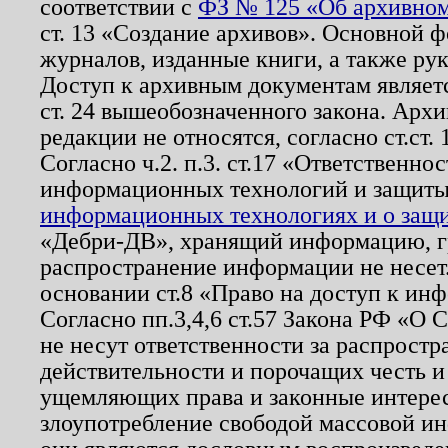
соответствии с
ФЗ № 125 «Об архивном
ст. 13 «Создание архивов». Основной ф
журналов, изданные книги, а также ру
Доступ к архивным документам являетс
ст. 24 вышеобозначенного закона. Арх
редакции не относятся, согласно ст.ст. 
Согласно ч.2. п.3. ст.17 «Ответственн
информационных технологий и защит
информационных технологиях и о защит
«Дебри-ДВ», хранящий информацию, гр
распространение информации не несет.
основании ст.8 «Право на доступ к ин
Согласно пп.3,4,6 ст.57 Закона РФ «О
не несут ответственности за распрост
действительности и порочащих честь и
ущемляющих права и законные интере
злоупотребление свободой массовой ин