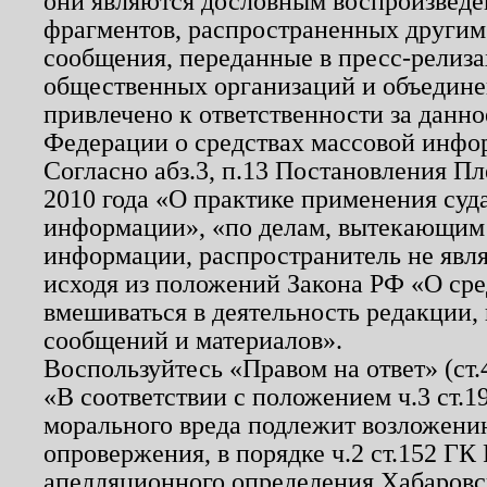
они являются дословным воспроизведе
фрагментов, распространенных другим
сообщения, переданные в пресс-релиза
общественных организаций и объединен
привлечено к ответственности за данн
Федерации о средствах массовой инфо
Согласно абз.3, п.13 Постановления П
2010 года «О практике применения суд
информации», «по делам, вытекающим
информации, распространитель не явл
исходя из положений Закона РФ «О ср
вмешиваться в деятельность редакции, 
сообщений и материалов».
Воспользуйтесь «Правом на ответ» (ст
«В соответствии с положением ч.3 ст.
морального вреда подлежит возложению
опровержения, в порядке ч.2 ст.152 ГК 
апелляционного определения Хабаровско