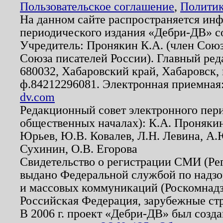
Пользовательское соглашение
,
Политик
На данном сайте распространяется ин
периодического издания «Дебри-ДВ» с
Учредитель: Пронякин К.А. (член Союз
Союза писателей России). Главный ред
680032, Хабаровский край, Хабаровск, п
ф.84212296081. Электронная приемная
dv.com
Редакционный совет электронного пер
общественных началах): К.А. Проняки
Юрьев, Ю.В. Ковалев, Л.Н. Левина, А.
Сухинин, О.В. Егорова
Свидетельство о регистрации СМИ (Р
выдано Федеральной службой по надзо
и массовых коммуникаций (Роскомнадзо
Российская Федерация, зарубежные ст
В 2006 г. проект «Дебри-ДВ» был созда