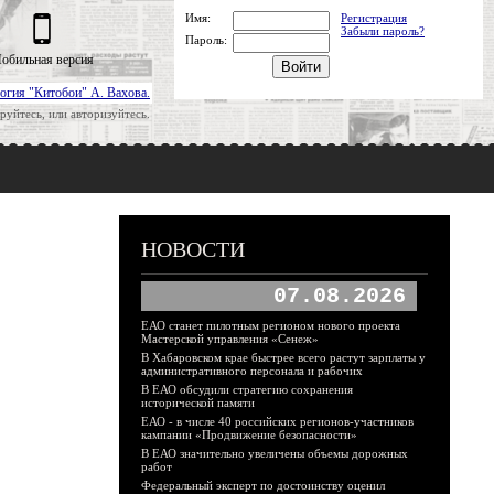
Имя:
Регистрация
Забыли пароль?
Пароль:
обильная версия
огия "Китобои" А. Вахова.
руйтесь, или авторизуйтесь.
НОВОСТИ
07.08.2026
ЕАО станет пилотным регионом нового проекта
Мастерской управления «Сенеж»
В Хабаровском крае быстрее всего растут зарплаты у
административного персонала и рабочих
В ЕАО обсудили стратегию сохранения
исторической памяти
ЕАО - в числе 40 российских регионов-участников
кампании «Продвижение безопасности»
В ЕАО значительно увеличены объемы дорожных
работ
Федеральный эксперт по достоинству оценил