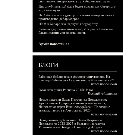
спортивную инфраструктуру Хабаровского края
Дноуглубительный флот будет создан для Северного
морского пути
На Хабаровском судостроительном заводе началось
производство дебаркадеров
ЦУМ в Хабаровске вернули государству
Бывший судоремонтный завод «Якорь» в Советской
Гавани планируют восстановить
Архив новостей >>
БЛОГИ
Районная библиотека в Амурске уничтожена. На
очереди библиотека Островского в Комсомольске?!
павел попельский
Голая вечеринка Роснано 2015г. Итог.
Евгений Афанасьев
Новые находки Павла Петровича Попельского:
Архив газеты Природа и аномальные явления,
Неизвестная карта НижнеАмурЛага и Последние
выставки автора в Амурске по 2025
павел попельский
Официальные публикации Павла Петровича
Попельского 2023-2025 в Болгарии, в газетах
Тихоокеанская Звезда и Наш Город Амурск
павел попельский