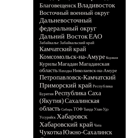
Владивосток
Благовещенск
Восточный военный округ
Дальневосточный
федеральный округ
Дальний Восток
ЕАО
Забайкалье
Забайкальский край
Камчатский край
Комсомольск-на-Амуре
Корякия
Магадан
Магаданская
Курилы
область
Николаевск-на-Амуре
Находка
Петропавловск-Камчатский
Приморский край
Республика
Республика Саха
Бурятия
(Якутия)
Сахалинская
область
ТОФ
Тында
Улан-Удэ
Сибирь
Хабаровск
Уссурийск
Хабаровский край
Чита
Чукотка
Южно-Сахалинск