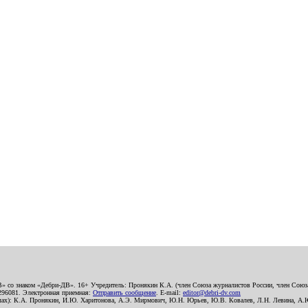
В» со знаком «Дебри-ДВ». 16+ Учредитель: Пронякин К.А. (член Союза журналистов России, член Союза
2296081. Электронная приемная:
Отправить сообщение
. E-mail:
editor@debri-dv.com
алах): К.А. Пронякин, И.Ю. Харитонова, А.Э. Мирмович, Ю.Н. Юрьев, Ю.В. Ковалев, Л.Н. Левина, А.