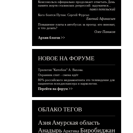
Комсомольск официально продолжает отмечать День
памяти жертв сталинских репрессий: задумаемся...
павел попельский
Кого боится Путин: Сергей Фургал
Евгений Афанасьев
Повышение платы в автобусах за проезд: кто виноват,
и что делать?
Олег Паньков
Архив блогов >>
НОВОЕ НА ФОРУМЕ
Трилогия "Китобои" А. Вахова.
Охранник спит - смена идёт
80% российского медиаконтента это телевидение для
пациентов психдиспансера и наркологии.
Перейти на форум >>
ОБЛАКО ТЕГОВ
Азия
Амурская область
Биробиджан
Анадырь
Арктика