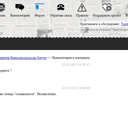
хив
Комментарии
Форум
Обратная связь
Правила
Поддержать проект
М
Приглашаем к обсуждению:
Трил
Надоела реклама? Зарегистри
ск
риятия Комсомольска-на-Амуре
>> Комментарии к материалу
22.02.2025 16:55:17
рджета ?
22.02.2025 16:58:08
ько теперь "ознакомился". Великолепно.