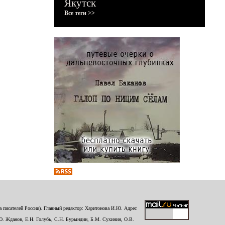
Якутск
Все теги >>
 писателей России). Главный редактор: Харитонова И.Ю. Адрес
Ю. Жданов, Е.Н. Голубь, С.Н. Бурындин, Б.М. Сухинин, О.В.