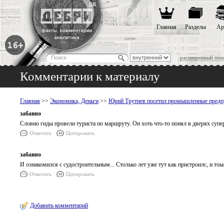
Главная
Разделы
Ар
расширенный пои
Комментарии к материалу
Главная
>>
Экономика, Деньги
>>
Юрий Трутнев посетил промышленные предп
забавно
Словно гиды провели туриста по маршруту. Он хоть что-то понял в дверях супе
Ответить
Цитировать
забавно
И ознакомился с судостроительным... Столько лет уже тут как пристроилс, и тоь
Ответить
Цитировать
Добавить комментарий