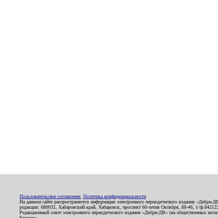
Пользовательское соглашение
,
Политика конфиденциальности
На данном сайте распространяется информация электронного периодического издания «Дебри-Д
редакции: 680032, Хабаровский край, Хабаровск, проспект 60-летия Октября, 88-46, т./ф.8421
Редакционный совет электронного периодического издания «Дебри-ДВ» (на общественных нач
Егорова