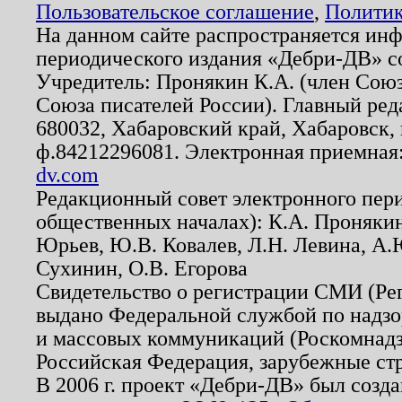
Пользовательское соглашение
,
Политик
На данном сайте распространяется ин
периодического издания «Дебри-ДВ» с
Учредитель: Пронякин К.А. (член Союз
Союза писателей России). Главный ред
680032, Хабаровский край, Хабаровск, п
ф.84212296081. Электронная приемная
dv.com
Редакционный совет электронного пер
общественных началах): К.А. Проняки
Юрьев, Ю.В. Ковалев, Л.Н. Левина, А.
Сухинин, О.В. Егорова
Свидетельство о регистрации СМИ (Р
выдано Федеральной службой по надзо
и массовых коммуникаций (Роскомнадзо
Российская Федерация, зарубежные ст
В 2006 г. проект «Дебри-ДВ» был созда