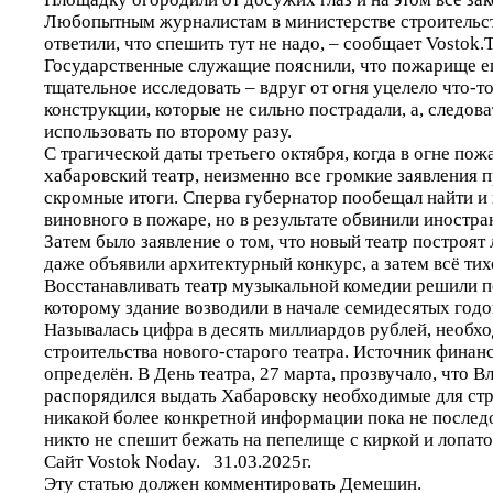
Любопытным журналистам в министерстве строительст
ответили, что спешить тут не надо, – сообщает Vostok.
Государственные служащие пояснили, что пожарище 
тщательное исследовать – вдруг от огня уцелело что-т
конструкции, которые не сильно пострадали, а, следов
использовать по второму разу.
С трагической даты третьего октября, когда в огне по
хабаровский театр, неизменно все громкие заявления 
скромные итоги. Сперва губернатор пообещал найти и
виновного в пожаре, но в результате обвинили иностр
Затем было заявление о том, что новый театр построят
даже объявили архитектурный конкурс, а затем всё ти
Восстанавливать театр музыкальной комедии решили по
которому здание возводили в начале семидесятых годо
Называлась цифра в десять миллиардов рублей, необх
строительства нового-старого театра. Источник финан
определён. В День театра, 27 марта, прозвучало, что 
распорядился выдать Хабаровску необходимые для стр
никакой более конкретной информации пока не последо
никто не спешит бежать на пепелище с киркой и лопато
Сайт Vostok Noday. 31.03.2025г.
Эту статью должен комментировать Демешин.