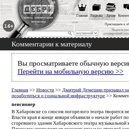
Главная
Разделы
Архив
Коммен
Приглашаем к о
Надоела рек
расширенный пои
Комментарии к материалу
Вы просматриваете обычную версию
Перейти на мобильную версию >>
Главная
>>
Новости
>>
Дмитрий Демешин призывал з
позаботиться о социальной инфраструктуре
>> Коммен
пенсионер
В Хабаровске со сносом погорелого театра творится н
Власти края в конце января объявили о начале работ по
сгоревшего здания Хабаровского театра музыкальной 
Площадку огородили от досужих глаз и на этом всё за