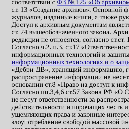
соответствии с
ФЗ № 125 «Об архивном
ст. 13 «Создание архивов». Основной ф
журналов, изданные книги, а также ру
Доступ к архивным документам являетс
ст. 24 вышеобозначенного закона. Арх
редакции не относятся, согласно ст.ст. 
Согласно ч.2. п.3. ст.17 «Ответственн
информационных технологий и защит
информационных технологиях и о защит
«Дебри-ДВ», хранящий информацию, гр
распространение информации не несет.
основании ст.8 «Право на доступ к ин
Согласно пп.3,4,6 ст.57 Закона РФ «О
не несут ответственности за распрост
действительности и порочащих честь и
ущемляющих права и законные интере
злоупотребление свободой массовой ин