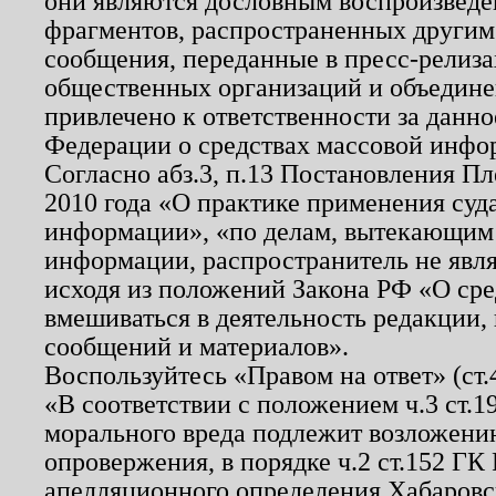
они являются дословным воспроизведе
фрагментов, распространенных другим
сообщения, переданные в пресс-релиза
общественных организаций и объединен
привлечено к ответственности за данн
Федерации о средствах массовой инфо
Согласно абз.3, п.13 Постановления П
2010 года «О практике применения суд
информации», «по делам, вытекающим
информации, распространитель не явл
исходя из положений Закона РФ «О ср
вмешиваться в деятельность редакции, 
сообщений и материалов».
Воспользуйтесь «Правом на ответ» (ст
«В соответствии с положением ч.3 ст.
морального вреда подлежит возложению
опровержения, в порядке ч.2 ст.152 ГК 
апелляционного определения Хабаровско