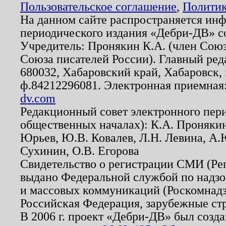
Пользовательское соглашение
,
Политик
На данном сайте распространяется ин
периодического издания «Дебри-ДВ» с
Учредитель: Пронякин К.А. (член Союз
Союза писателей России). Главный ред
680032, Хабаровский край, Хабаровск, п
ф.84212296081. Электронная приемная
dv.com
Редакционный совет электронного пер
общественных началах): К.А. Проняки
Юрьев, Ю.В. Ковалев, Л.Н. Левина, А.
Сухинин, О.В. Егорова
Свидетельство о регистрации СМИ (Р
выдано Федеральной службой по надзо
и массовых коммуникаций (Роскомнадзо
Российская Федерация, зарубежные ст
В 2006 г. проект «Дебри-ДВ» был созда