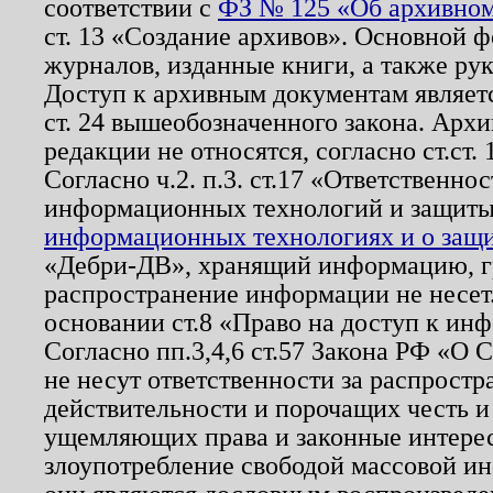
соответствии с
ФЗ № 125 «Об архивном
ст. 13 «Создание архивов». Основной ф
журналов, изданные книги, а также ру
Доступ к архивным документам являетс
ст. 24 вышеобозначенного закона. Арх
редакции не относятся, согласно ст.ст. 
Согласно ч.2. п.3. ст.17 «Ответственн
информационных технологий и защит
информационных технологиях и о защит
«Дебри-ДВ», хранящий информацию, гр
распространение информации не несет.
основании ст.8 «Право на доступ к ин
Согласно пп.3,4,6 ст.57 Закона РФ «О
не несут ответственности за распрост
действительности и порочащих честь и
ущемляющих права и законные интере
злоупотребление свободой массовой ин