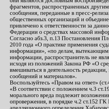
они являются дословным воспроизведе
фрагментов, распространенных другим
сообщения, переданные в пресс-релиза
общественных организаций и объединен
привлечено к ответственности за данн
Федерации о средствах массовой инфо
Согласно абз.3, п.13 Постановления П
2010 года «О практике применения суд
информации», «по делам, вытекающим
информации, распространитель не явл
исходя из положений Закона РФ «О ср
вмешиваться в деятельность редакции, 
сообщений и материалов».
Воспользуйтесь «Правом на ответ» (ст
«В соответствии с положением ч.3 ст.
морального вреда подлежит возложению
опровержения, в порядке ч.2 ст.152 ГК 
апелляционного определения Хабаровско