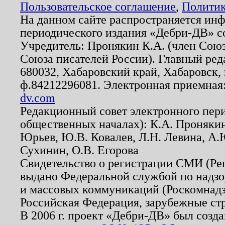
Пользовательское соглашение
,
Политик
На данном сайте распространяется ин
периодического издания «Дебри-ДВ» с
Учредитель: Пронякин К.А. (член Союз
Союза писателей России). Главный ред
680032, Хабаровский край, Хабаровск, п
ф.84212296081. Электронная приемная
dv.com
Редакционный совет электронного пер
общественных началах): К.А. Проняки
Юрьев, Ю.В. Ковалев, Л.Н. Левина, А.
Сухинин, О.В. Егорова
Свидетельство о регистрации СМИ (Р
выдано Федеральной службой по надзо
и массовых коммуникаций (Роскомнадзо
Российская Федерация, зарубежные ст
В 2006 г. проект «Дебри-ДВ» был созда