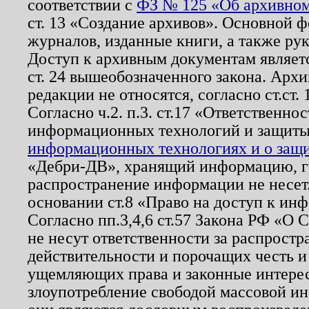
соответствии с
ФЗ № 125 «Об архивном
ст. 13 «Создание архивов». Основной ф
журналов, изданные книги, а также ру
Доступ к архивным документам являетс
ст. 24 вышеобозначенного закона. Арх
редакции не относятся, согласно ст.ст. 
Согласно ч.2. п.3. ст.17 «Ответственн
информационных технологий и защит
информационных технологиях и о защит
«Дебри-ДВ», хранящий информацию, гр
распространение информации не несет.
основании ст.8 «Право на доступ к ин
Согласно пп.3,4,6 ст.57 Закона РФ «О
не несут ответственности за распрост
действительности и порочащих честь и
ущемляющих права и законные интере
злоупотребление свободой массовой ин