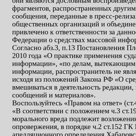
они являются дословным воспроизведе
фрагментов, распространенных другим
сообщения, переданные в пресс-релиза
общественных организаций и объединен
привлечено к ответственности за данн
Федерации о средствах массовой инфо
Согласно абз.3, п.13 Постановления П
2010 года «О практике применения суд
информации», «по делам, вытекающим
информации, распространитель не явл
исходя из положений Закона РФ «О ср
вмешиваться в деятельность редакции, 
сообщений и материалов».
Воспользуйтесь «Правом на ответ» (ст
«В соответствии с положением ч.3 ст.
морального вреда подлежит возложению
опровержения, в порядке ч.2 ст.152 ГК 
апелляционного определения Хабаровско