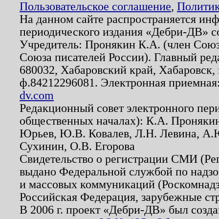
Пользовательское соглашение
,
Политик
На данном сайте распространяется ин
периодического издания «Дебри-ДВ» с
Учредитель: Пронякин К.А. (член Союз
Союза писателей России). Главный ред
680032, Хабаровский край, Хабаровск, п
ф.84212296081. Электронная приемная
dv.com
Редакционный совет электронного пер
общественных началах): К.А. Проняки
Юрьев, Ю.В. Ковалев, Л.Н. Левина, А.
Сухинин, О.В. Егорова
Свидетельство о регистрации СМИ (Р
выдано Федеральной службой по надзо
и массовых коммуникаций (Роскомнадзо
Российская Федерация, зарубежные ст
В 2006 г. проект «Дебри-ДВ» был созда