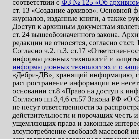
соответствии с
ФЗ № 125 «Об архивном
ст. 13 «Создание архивов». Основной ф
журналов, изданные книги, а также ру
Доступ к архивным документам являетс
ст. 24 вышеобозначенного закона. Арх
редакции не относятся, согласно ст.ст. 
Согласно ч.2. п.3. ст.17 «Ответственн
информационных технологий и защит
информационных технологиях и о защит
«Дебри-ДВ», хранящий информацию, гр
распространение информации не несет.
основании ст.8 «Право на доступ к ин
Согласно пп.3,4,6 ст.57 Закона РФ «О
не несут ответственности за распрост
действительности и порочащих честь и
ущемляющих права и законные интере
злоупотребление свободой массовой ин