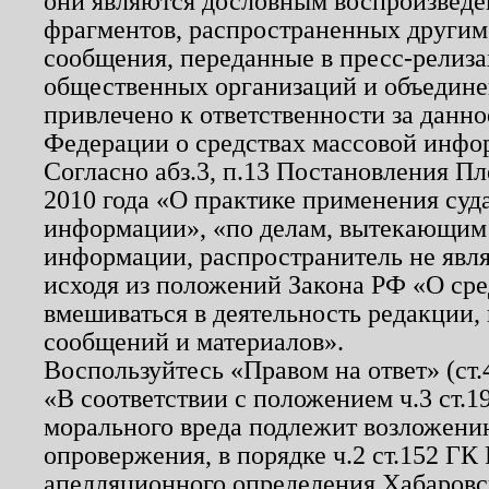
они являются дословным воспроизведе
фрагментов, распространенных другим
сообщения, переданные в пресс-релиза
общественных организаций и объединен
привлечено к ответственности за данн
Федерации о средствах массовой инфо
Согласно абз.3, п.13 Постановления П
2010 года «О практике применения суд
информации», «по делам, вытекающим
информации, распространитель не явл
исходя из положений Закона РФ «О ср
вмешиваться в деятельность редакции, 
сообщений и материалов».
Воспользуйтесь «Правом на ответ» (ст
«В соответствии с положением ч.3 ст.
морального вреда подлежит возложению
опровержения, в порядке ч.2 ст.152 ГК 
апелляционного определения Хабаровско